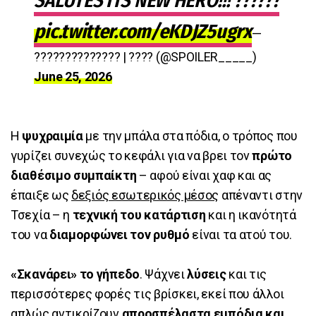
SALUTES ITS NEW HERO!!! ??????
pic.twitter.com/eKDJZ5ugrx
—
?????????????? | ???? (@SPOILER_____)
June 25, 2026
Η
ψυχραιμία
με την μπάλα στα πόδια, ο τρόπος που
γυρίζει συνεχώς το κεφάλι για να βρει τον
πρώτο
διαθέσιμο συμπαίκτη
– αφού είναι χαφ και ας
έπαιξε ως
δεξιός εσωτερικός μέσος
απέναντι στην
Τσεχία – η
τεχνική του κατάρτιση
και η ικανότητά
του να
διαμορφώνει τον ρυθμό
είναι τα ατού του.
«Σκανάρει» το γήπεδο
. Ψάχνει
λύσεις
και τις
περισσότερες φορές τις βρίσκει, εκεί που άλλοι
απλώς αντικρίζουν
απροσπέλαστα εμπόδια και