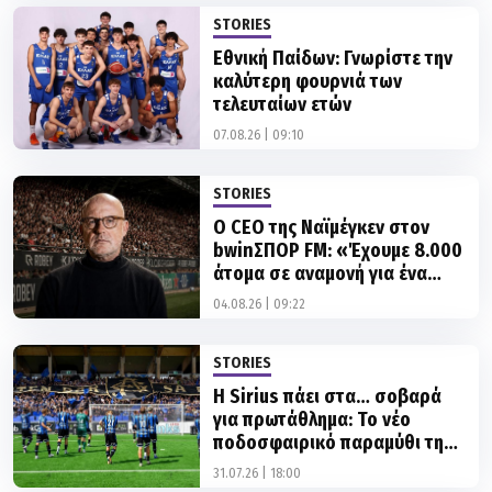
STORIES
Εθνική Παίδων: Γνωρίστε την
καλύτερη φουρνιά των
τελευταίων ετών
07.08.26 | 09:10
STORIES
Ο CEO της Ναϊμέγκεν στον
bwinΣΠΟΡ FM: «Έχουμε 8.000
άτομα σε αναμονή για ένα
εισιτήριο»
04.08.26 | 09:22
STORIES
Η Sirius πάει στα… σοβαρά
για πρωτάθλημα: Το νέο
ποδοσφαιρικό παραμύθι της
Σουηδίας!
31.07.26 | 18:00