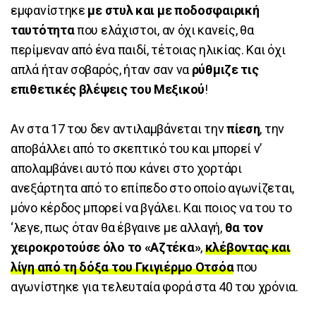
εμφανίστηκε
με στυλ και με ποδοσφαιρική
ταυτότητα
που ελάχιστοι, αν όχι κανείς, θα
περίμεναν από ένα παιδί, τέτοιας ηλικίας. Και όχι
απλά ήταν σοβαρός, ήταν σαν να
ρύθμιζε τις
επιθετικές βλέψεις του Μεξικού
!
Αν στα 17 του δεν αντιλαμβάνεται την
πίεση
, την
αποβάλλει από το σκεπτικό του και μπορεί ν’
απολαμβάνει αυτό που κάνει στο χορτάρι
ανεξάρτητα από το επίπεδο στο οποίο αγωνίζεται,
μόνο κέρδος μπορεί να βγάλει. Και ποιος να του το
‘λεγε, πως όταν θα έβγαινε με αλλαγή,
θα τον
χειροκροτούσε όλο το «Αζτέκα»
,
κλέβοντας και
λίγη από τη δόξα του Γκιγιέρμο Οτσόα
που
αγωνίστηκε για τελευταία φορά στα 40 του χρόνια.