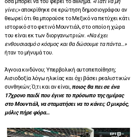
όσα μπορεί να του φέρει το άθλημα.
«Γιατί να μη
γίνει;»
αποκρίθηκε σε ερώτηση δημοσιογράφου αν
θεωρεί ότι θα μπορούσε το Μεξικό να πετύχει κάτι
ιστορικό στο φετινό Μουντιάλ, στο οποίο η χώρα
του είναι εκ των διοργανωτριών.
«Να έχει
ενθουσιασμό ο κόσμος και θα δώσουμε τα πάντα…»
ήταν το μήνυμά του.
Άγνοια κινδύνου; Υπερβολική αυτοπεποίθηση;
Αισιοδοξία λόγω ηλικίας και όχι βάσει ρεαλιστικών
συνθηκών; Ό,τι και αν είναι,
ποιος θα πει σε ένα
17χρονο παιδί που έγινε το πρόσωπο της ημέρας
στο Μουντιάλ, να σταματήσει να το κάνει; Ο μικρός,
μόλις πήρε φόρα…