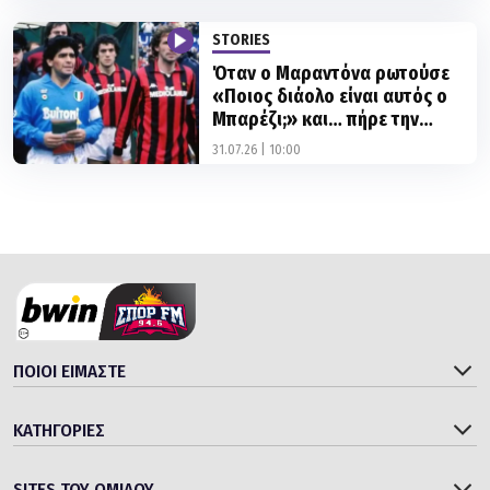
STORIES
Όταν ο Μαραντόνα ρωτούσε
«Ποιος διάολο είναι αυτός ο
Μπαρέζι;» και… πήρε την
απάντηση
31.07.26 | 10:00
ΠΟΙΟΙ ΕΙΜΑΣΤΕ
ΚΑΤΗΓΟΡΙΕΣ
SITES ΤΟΥ ΟΜΙΛΟΥ