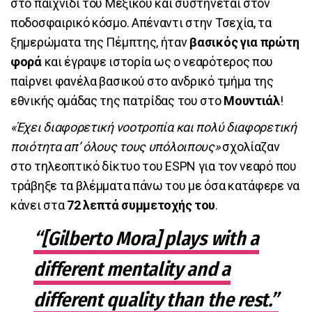
στο παιχνίδι του Μεξικού και συστήνεται στον
ποδοσφαιρικό κόσμο. Απέναντι στην Τσεχία, τα
ξημερώματα της Πέμπτης, ήταν
βασικός για πρώτη
φορά
και έγραψε ιστορία ως ο νεαρότερος που
παίρνει φανέλα βασικού στο ανδρικό τμήμα της
εθνικής ομάδας της πατρίδας του στο
Μουντιάλ
!
«Έχει διαφορετική νοοτροπία και πολύ διαφορετική
ποιότητα απ’ όλους τους υπόλοιπους»
σχολίαζαν
στο τηλεοπτικό δίκτυο του ESPN για τον νεαρό που
τράβηξε τα βλέμματα πάνω του με όσα κατάφερε να
κάνει στα
72 λεπτά συμμετοχής του
.
“[Gilberto Mora] plays with a
different mentality and a
different quality than the rest.”