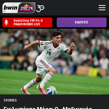
bwinΣπορ FM 94.6
ΕΙΔΗΣΕΙΣ
ΡΑΔΙΟΦΩΝΟ
LIVE
STORIES