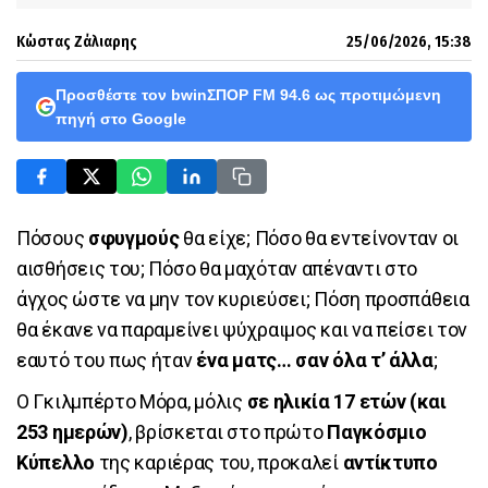
Κώστας Ζάλιαρης
25/06/2026, 15:38
Προσθέστε τον bwinΣΠΟΡ FM 94.6 ως προτιμώμενη
πηγή στο Google
Πόσους
σφυγμούς
θα είχε; Πόσο θα εντείνονταν οι
αισθήσεις του; Πόσο θα μαχόταν απέναντι στο
άγχος ώστε να μην τον κυριεύσει; Πόση προσπάθεια
θα έκανε να παραμείνει ψύχραιμος και να πείσει τον
εαυτό του πως ήταν
ένα ματς… σαν όλα τ’ άλλα
;
Ο Γκιλμπέρτο Μόρα, μόλις
σε ηλικία 17 ετών (και
253 ημερών)
, βρίσκεται στο πρώτο
Παγκόσμιο
Κύπελλο
της καριέρας του, προκαλεί
αντίκτυπο