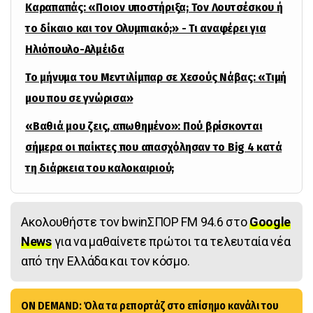
Καραπαπάς: «Ποιον υποστήριξα; Τον Λουτσέσκου ή
το δίκαιο και τον Ολυμπιακό;» - Τι αναφέρει για
Ηλιόπουλο-Αλμέιδα
Το μήνυμα του Μεντιλίμπαρ σε Χεσούς Νάβας: «Τιμή
μου που σε γνώρισα»
«Βαθιά μου ζεις, απωθημένο»: Πού βρίσκονται
σήμερα οι παίκτες που απασχόλησαν το Big 4 κατά
τη διάρκεια του καλοκαιριού;
Ακολουθήστε τον bwinΣΠΟΡ FM 94.6 στο
Google
News
για να μαθαίνετε πρώτοι τα τελευταία νέα
από την Ελλάδα και τον κόσμο.
ON DEMAND: Όλα τα ρεπορτάζ στο επίσημο κανάλι του