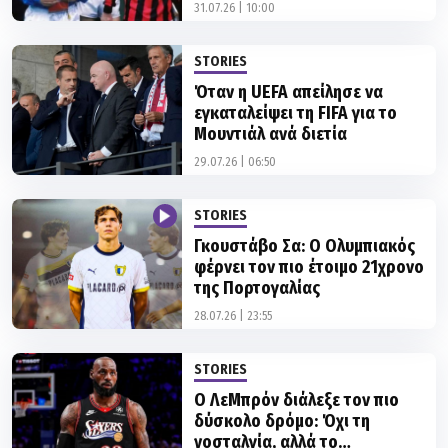
απάντηση
31.07.26 | 10:00
STORIES
Όταν η UEFA απείλησε να
εγκαταλείψει τη FIFA για το
Μουντιάλ ανά διετία
29.07.26 | 06:50
STORIES
Γκουστάβο Σα: Ο Ολυμπιακός
φέρνει τον πιο έτοιμο 21χρονο
της Πορτογαλίας
28.07.26 | 23:55
STORIES
Ο ΛεΜπρόν διάλεξε τον πιο
δύσκολο δρόμο: Όχι τη
νοσταλγία, αλλά το