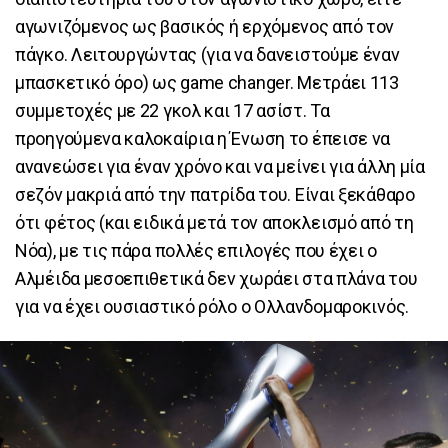
αγωνιζόμενος ως βασικός ή ερχόμενος από τον
πάγκο. Λειτουργώντας (για να δανειστούμε έναν
μπασκετικό όρο) ως game changer. Μετράει 113
συμμετοχές με 22 γκολ και 17 ασίστ. Τα
προηγούμενα καλοκαίρια η Ένωση το έπεισε να
ανανεώσει για έναν χρόνο και να μείνει για άλλη μία
σεζόν μακριά από την πατρίδα του. Είναι ξεκάθαρο
ότι φέτος (και ειδικά μετά τον αποκλεισμό από τη
Νόα), με τις πάρα πολλές επιλογές που έχει ο
Αλμέιδα μεσοεπιθετικά δεν χωράει στα πλάνα του
για να έχει ουσιαστικό ρόλο ο Ολλανδομαροκινός.