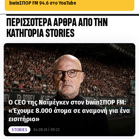
bwinΣΠΟΡ FM 94.6 στο YouTube
ΠΕΡΙΣΣΟΤΕΡΑ ΑΡΘΡΑ ΑΠΟ ΤΗΝ
ΚΑΤΗΓΟΡΙΑ STORIES
Ο CEO της Ναϊμέγκεν στον bwinΣΠΟΡ FM:
«Έχουμε 8.000 άτομα σε αναμονή για ένα
εισιτήριο»
STORIES
04.08.26 | 09:22