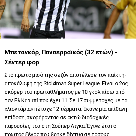
Μπετανκόρ, Πανσερραϊκός (32 ετών) -
Σέντερ φορ
Στο πρώτο μισό της σεζόν αποτέλεσε τον παίκτη-
αποκάλυψη της Stoiximan Super League. Είναι ο 2ος
σκόρερ του πρωταθλήματος με 10 γκολ πίσω από
τον Ελ Κααμπί που έχει 11. Σε 17 συμμετοχές με τα
«λιοντάρια» πέτυχε 12 τέρματα. Έκανε μία απίθανη
επίδοση, σκοράροντας σε οκτώ διαδοχικές
παρουσίες του στη Σούπερ Λιγκα. Έγινε έτσι ο
πρώτος ξένος που βρήκε δίχτυα σε τόσους