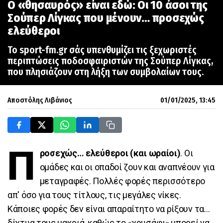
Ο «θησαυρός» είναι εδώ: Οι 10 άσοι της
Σούπερ Λίγκας που μένουν… προσεχώς
ελεύθεροι
Το sport-fm.gr σάς υπενθυμίζει τις ξεχωριστές
περιπτώσεις ποδοσφαιριστών της Σούπερ Λίγκας,
που πλησιάζουν στη λήξη των συμβολαίων τους.
Αποστόλης Λιβάνιος
01/01/2025, 13:45
Π
ροσεχώς… ελεύθεροι (και ωραίοι)
. Οι
ομάδες και οι οπαδοί ζουν και αναπνέουν για
μεταγραφές. Πολλές φορές περισσότερο
απ' όσο για τους τίτλους, τις μεγάλες νίκες.
Κάποιες φορές δεν είναι απαραίτητο να ρίξουν τα…
δίχτυα τους μακριά, καθώς το «χρυσάφι» μπορεί να