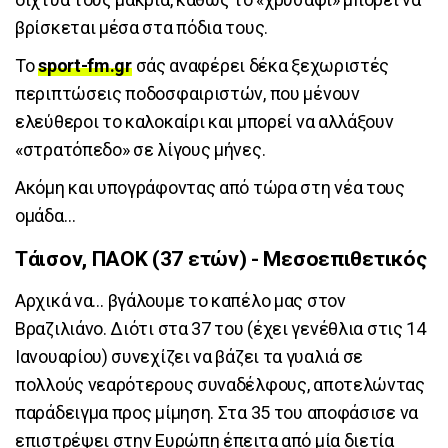
βρίσκεται μέσα στα πόδια τους.
Το
sport-fm.gr
σάς αναφέρει δέκα ξεχωριστές
περιπτώσεις ποδοσφαιριστών, που μένουν
ελεύθεροι το καλοκαίρι και μπορεί να αλλάξουν
«στρατόπεδο» σε λίγους μήνες.
Ακόμη και υπογράφοντας από τώρα στη νέα τους
ομάδα…
Τάισον, ΠΑΟΚ (37 ετών) - Μεσοεπιθετικός
Αρχικά να… βγάλουμε το καπέλο μας στον
Βραζιλιάνο. Διότι στα 37 του (έχει γενέθλια στις 14
Ιανουαρίου) συνεχίζει να βάζει τα γυαλιά σε
πολλούς νεαρότερους συναδέλφους, αποτελώντας
παράδειγμα προς μίμηση. Στα 35 του αποφάσισε να
επιστρέψει στην Ευρώπη έπειτα από μία διετία