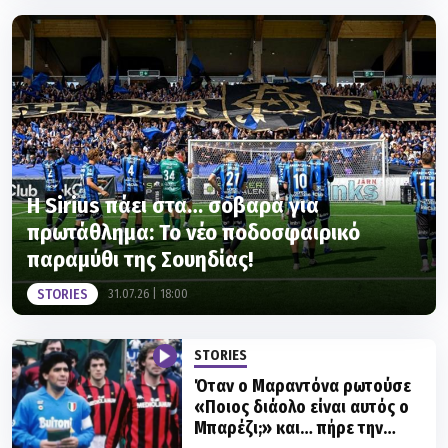
Η Sirius πάει στα… σοβαρά για
πρωτάθλημα: Το νέο ποδοσφαιρικό
παραμύθι της Σουηδίας!
STORIES
31.07.26 | 18:00
STORIES
Όταν ο Μαραντόνα ρωτούσε
«Ποιος διάολο είναι αυτός ο
Μπαρέζι;» και… πήρε την