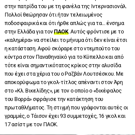
στην πατρίδα του με τη φανέλα της Ιντερνασιονάλ.
Πολλοί θεώρησαν ότι ήταν τελειωμένος
ποδοσφαιρικά και ότι ήρθε απλώς για τα… ένσημα
στην Ελλάδα για τον
ΠΑΟΚ
. Αυτός φρόντισε με το
«καλημέρα» να στείλει το μήνυμα ότι δεν είναι έτσι
η κατάσταση. Αφού σκόραρε στο ντεμπούτο του
κόντρα στον Παναθηναϊκό για το Κύπελλο και από
τότε είναι σημαντικότατος κρίκος στην αλυσίδα
που έχει στα χέρια του ο Ραζβάν Λουτσέσκου. Με
αποκορύφωμα το γκολ-τίτλος απέναντι στον Άρη
στο «Κλ. Βικελίδης», με τον ο οποίο ο «δικέφαλος
του Βορρά» σφράγισε την κατάκτηση του
πρωταθλήματος. Τη στιγμή που γράφονται αυτές οι
γραμμές, ο Τάισον έχει 93 συμμετοχές, 16 γκολ και
17 ασίστ με τον ΠΑΟΚ.