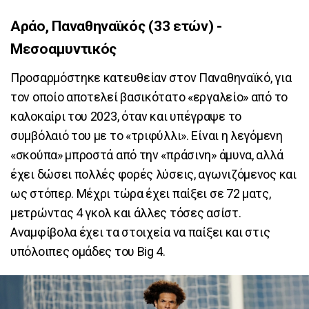
Αράο, Παναθηναϊκός (33 ετών) -
Μεσοαμυντικός
Προσαρμόστηκε κατευθείαν στον Παναθηναϊκό, για
τον οποίο αποτελεί βασικότατο «εργαλείο» από το
καλοκαίρι του 2023, όταν και υπέγραψε το
συμβόλαιό του με το «τριφύλλι». Είναι η λεγόμενη
«σκούπα» μπροστά από την «πράσινη» άμυνα, αλλά
έχει δώσει πολλές φορές λύσεις, αγωνιζόμενος και
ως στόπερ. Μέχρι τώρα έχει παίξει σε 72 ματς,
μετρώντας 4 γκολ και άλλες τόσες ασίστ.
Αναμφίβολα έχει τα στοιχεία να παίξει και στις
υπόλοιπες ομάδες του Big 4.