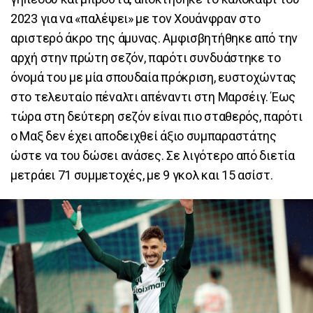
2023 για να «παλέψει» με τον Χουάνφραν στο
αριστερό άκρο της άμυνας. Αμφισβητήθηκε από την
αρχή στην πρώτη σεζόν, παρότι συνδυάστηκε το
όνομά του με μία σπουδαία πρόκριση, ευστοχώντας
στο τελευταίο πέναλτι απέναντι στη Μαρσέιγ. Έως
τώρα στη δεύτερη σεζόν είναι πιο σταθερός, παρότι
ο Μαξ δεν έχει αποδειχθεί άξιο συμπαραστάτης
ώστε να του δώσει ανάσες. Σε λιγότερο από διετία
μετράει 71 συμμετοχές, με 9 γκολ και 15 ασίστ.