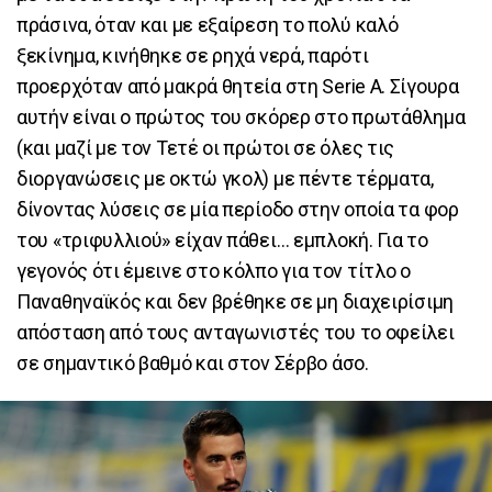
πράσινα, όταν και με εξαίρεση το πολύ καλό
ξεκίνημα, κινήθηκε σε ρηχά νερά, παρότι
προερχόταν από μακρά θητεία στη Serie A. Σίγουρα
αυτήν είναι ο πρώτος του σκόρερ στο πρωτάθλημα
(και μαζί με τον Τετέ οι πρώτοι σε όλες τις
διοργανώσεις με οκτώ γκολ) με πέντε τέρματα,
δίνοντας λύσεις σε μία περίοδο στην οποία τα φορ
του «τριφυλλιού» είχαν πάθει… εμπλοκή. Για το
γεγονός ότι έμεινε στο κόλπο για τον τίτλο ο
Παναθηναϊκός και δεν βρέθηκε σε μη διαχειρίσιμη
απόσταση από τους ανταγωνιστές του το οφείλει
σε σημαντικό βαθμό και στον Σέρβο άσο.