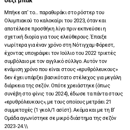
δεξί μπακ
Μπήκε απ' το… παραθυράκι στο ρόστερ του
Ολυμπιακού το καλοκαίρι του 2023, όταν και
αποτέλεσε προσθήκη λίγο πριν εκπνεύσει η
σχετική διορία για τους ελεύθερους. Έπαιξε
νωρίτερα για έναν χρόνο στη Νότιγχαμ Φόρεστ,
έχοντας υπογράψει τον Ιούλιο του 2022 τριετές
συμβόλαιο με τον αγγλικό σύλλγο. Αυτόν τον
ενάμιση χρόνο που είναι στους «ερυθρόλευκους»
δεν έχει υπάρξει βασικότατο στέλεχος για μεγάλη
διάρκεια της σεζόν. Οπότε χρειάστηκε (όπως
συνέβη στο φίνις του 2024), έδωσε τα πάντα στους
«ερυθρόλευκους», με τους οποίους μετράει 21
συμμετοχές (1 γκολ/1 ασίστ). Ακόμα και με τη Β’
Ομάδα αγωνίστηκε σε μικρό διάστημα της σεζόν
2023-24.\\