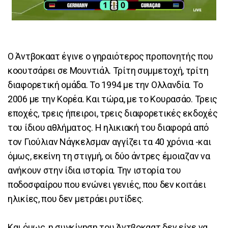
Ο Άντβοκαατ έγινε ο γηραιότερος προπονητής που
κοουτσάρει σε Μουντιάλ. Τρίτη συμμετοχή, τρίτη
διαφορετική ομάδα. Το 1994 με την Ολλανδία. Το
2006 με την Κορέα. Και τώρα, με το Κουρασάο. Τρεις
εποχές, τρεις ήπειροι, τρεις διαφορετικές εκδοχές
του ίδιου αθλήματος. Η ηλικιακή του διαφορά από
τον Γιούλιαν Νάγκελσμαν αγγίζει τα 40 χρόνια -και
όμως, εκείνη τη στιγμή, οι δύο άντρες έμοιαζαν να
ανήκουν στην ίδια ιστορία. Την ιστορία του
ποδοσφαίρου που ενώνει γενιές, που δεν κοιτάει
ηλικίες, που δεν μετράει ρυτίδες.
Και όμως, η συγκίνηση του Άντβοκαατ δεν είχε να