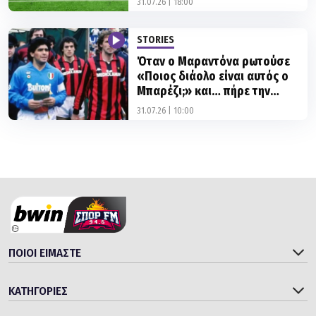
31.07.26 | 18:00
STORIES
Όταν ο Μαραντόνα ρωτούσε
«Ποιος διάολο είναι αυτός ο
Μπαρέζι;» και… πήρε την
απάντηση
31.07.26 | 10:00
ΠΟΙΟΙ ΕΙΜΑΣΤΕ
ΚΑΤΗΓΟΡΙΕΣ