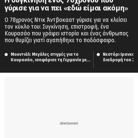
γύρισε για να πει «εδώ είμαι ακόμη»
Ο 78χρονος Ντικ Άντβοκαατ γύρισε για να κλείσει
τον κύκλο του: Συγκίνηση, επιστροφή, ένα
Κουρασάο που γράφει ιστορία και ένας άνθρωπος
που θυμίζει γιατί αγαπήθηκε το ποδόσφαιρο.
Μουντιάλ: Μεγάλες στιγμές για το 
Νεστόρι Ιρανκούν
Κουρασάο, ισοφάρισε τη Γερμανία με 
διαδρομή του 20
το πρώτο του γκολ
επιθετικού