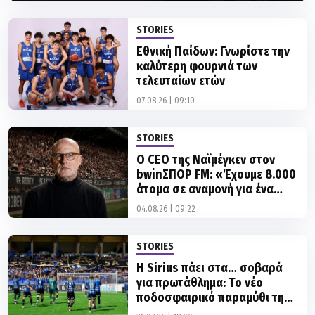
STORIES
Εθνική Παίδων: Γνωρίστε την
καλύτερη φουρνιά των
τελευταίων ετών
07.08.26 | 09:10
STORIES
Ο CEO της Ναϊμέγκεν στον
bwinΣΠΟΡ FM: «Έχουμε 8.000
άτομα σε αναμονή για ένα
εισιτήριο»
04.08.26 | 09:22
STORIES
Η Sirius πάει στα… σοβαρά
για πρωτάθλημα: Το νέο
ποδοσφαιρικό παραμύθι της
Σουηδίας!