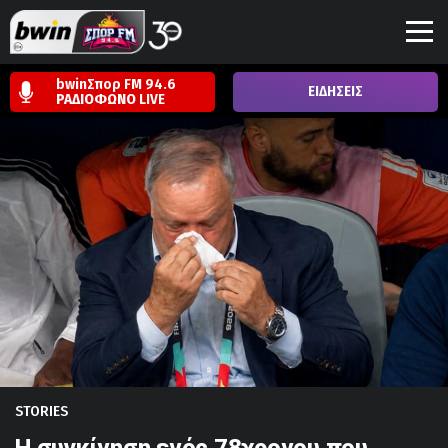
bwinΣπορ FM 94.6
ΕΙΔΗΣΕΙΣ
ΡΑΔΙΟΦΩΝΟ
LIVE
STORIES
Η συγκίνηση ενός 78χρονου που