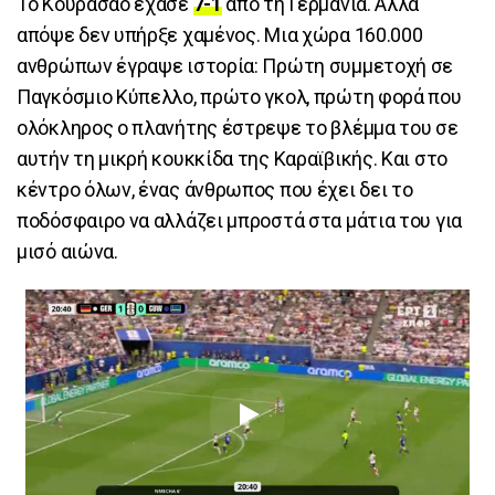
Το Κουρασάο έχασε
7-1
από τη Γερμανία. Αλλά
απόψε δεν υπήρξε χαμένος. Μια χώρα 160.000
ανθρώπων έγραψε ιστορία: Πρώτη συμμετοχή σε
Παγκόσμιο Κύπελλο, πρώτο γκολ, πρώτη φορά που
ολόκληρος ο πλανήτης έστρεψε το βλέμμα του σε
αυτήν τη μικρή κουκκίδα της Καραϊβικής. Και στο
κέντρο όλων, ένας άνθρωπος που έχει δει το
ποδόσφαιρο να αλλάζει μπροστά στα μάτια του για
μισό αιώνα.