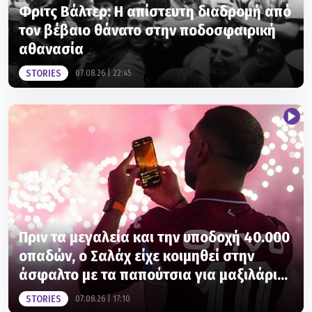
Φριτς Βάλτερ: Η απίστευτη διαδρομή από
τον βέβαιο θάνατο στην ποδοσφαιρική
αθανασία
STORIES
07.08.26 | 22:45
Πριν τα μεγαλεία και την υποδοχή 40.000
οπαδών, ο Σαλάχ είχε κοιμηθεί στην
άσφαλτο με τα παπούτσια για μαξιλάρι...
STORIES
07.08.26 | 17:10