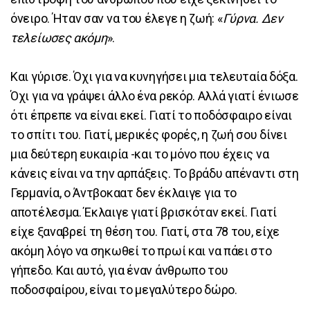
όνειρο. Ήταν σαν να του έλεγε η ζωή: «
Γύρνα. Δεν
τελείωσες ακόμη
».
Και γύρισε. Όχι για να κυνηγήσει μια τελευταία δόξα.
Όχι για να γράψει άλλο ένα ρεκόρ. Αλλά γιατί ένιωσε
ότι έπρεπε να είναι εκεί. Γιατί το ποδόσφαιρο είναι
το σπίτι του. Γιατί, μερικές φορές, η ζωή σου δίνει
μια δεύτερη ευκαιρία -και το μόνο που έχεις να
κάνεις είναι να την αρπάξεις. Το βράδυ απέναντι στη
Γερμανία, ο Άντβοκαατ δεν έκλαιγε για το
αποτέλεσμα. Έκλαιγε γιατί βρισκόταν εκεί. Γιατί
είχε ξαναβρεί τη θέση του. Γιατί, στα 78 του, είχε
ακόμη λόγο να σηκωθεί το πρωί και να πάει στο
γήπεδο. Και αυτό, για έναν άνθρωπο του
ποδοσφαίρου, είναι το μεγαλύτερο δώρο.