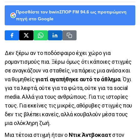
Προσθέστε τον bwinΣΠΟΡ FM 94.6 ως προτιμώμενη
πηγή στο Google
Δεν ξέρω αν το ποδόσφαιρο έχει χώρο για
ρομαντισμούς πια. Ξέρω όμως ότι κάποιες στιγμές
σε αναγκάζουν να σταθείς, να πάρεις μια ανάσα και
να θυμηθείς
γιατί αγαπήθηκε αυτό το άθλημα
. Όχι
για τα λεφτά, ούτε για τα φώτα, ούτε για τα social
media. Αλλά για τους ανθρώπους. Για τις ιστορίες
τους. Για εκείνες τις μικρές, αθόρυβες στιγμές που
δεν τις βλέπει κανείς, αλλά κουβαλούν μέσα τους
μια ολόκληρη ζωή.
Μια τέτοια στιγμή ήταν ο
Ντικ Άντβοκαατ
στον