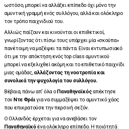
ωστόσο, μπορεί να αλλάξει επίπεδο όχι μόνο την
αμυντική γραμμή ενός συλλόγου, αλλά και ολόκληρο
τον τρόπο παιχνιδιού του.
Αλλιώς παίζουν και κινούνται οι επιθετικοί,
γνωρίζοντας ότι πίσω τους υπάρχει μία «σκούπα»
πανέτοιμη να μαζέψει τα πάντα. Είναι εντυπωσιακό
ότι με την απόκτηση ενός top class αμυντικού
μπορεί να εξελιχθεί ακόμη και το επιθετικό παιχνίδι
μιας ομάδας,
αλλάζοντας τη νοοτροπία και
συνολικά την ψυχολογία του συλλόγου.
Βέβαια, πάνω απ' όλα ο
Παναθηναϊκός
απέκτησε
τον
Ντε Φράι
για να συμμαζέψει το αμυντικό χάος
που επικρατούσε την περσινή σεζόν.
Ο Ολλανδός έρχεται για να ανεβάσει τον
Παναθηναϊκό
ένα ολόκληρο επίπεδο. Η ποιότητά