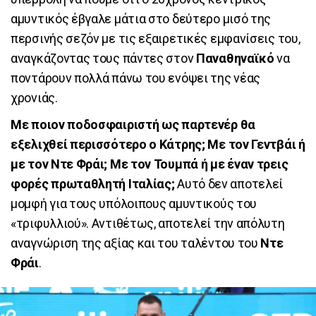
αμυντικός έβγαλε μάτια στο δεύτερο μισό της
περσινής σεζόν με τις εξαιρετικές εμφανίσεις του,
αναγκάζοντας τους πάντες στον
Παναθηναϊκό
να
ποντάρουν πολλά πάνω του ενόψει της νέας
χρονιάς.
Με ποιον ποδοσφαιριστή ως παρτενέρ θα
εξελιχθεί περισσότερο ο Κάτρης; Με τον Γεντβάι ή
με τον Ντε Φράι; Με τον Τουμπά ή με έναν τρεις
φορές πρωταθλητή Ιταλίας;
Αυτό δεν αποτελεί
μομφή για τους υπόλοιπους αμυντικούς του
«τριφυλλιού». Αντιθέτως, αποτελεί την απόλυτη
αναγνώριση της αξίας και του ταλέντου του
Ντε
Φράι
.