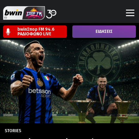
bwinΣπορ FM 94.6
ΕΙΔΗΣΕΙΣ
ΡΑΔΙΟΦΩΝΟ
LIVE
STORIES