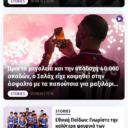
STORIES
07.08.26 | 22:45
Πριν τα μεγαλεία και την υποδοχή 40.000
οπαδών, ο Σαλάχ είχε κοιμηθεί στην
άσφαλτο με τα παπούτσια για μαξιλάρι...
STORIES
07.08.26 | 17:10
STORIES
Εθνική Παίδων: Γνωρίστε την
καλύτερη φουρνιά των