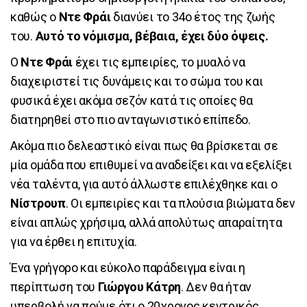
καθώς ο
Ντε Φράι
διανύει το 34ο έτος της ζωής
του.
Αυτό το νόμισμα, βέβαια, έχει δύο όψεις.
Ο
Ντε Φράι
έχει τις εμπειρίες, το μυαλό να
διαχειριστεί τις δυνάμεις και το σώμα του και
φυσικά έχει ακόμα σεζόν κατά τις οποίες θα
διατηρηθεί στο πιο ανταγωνιστικό επίπεδο.
Ακόμα πιο δελεαστικό είναι πως θα βρίσκεται σε
μία ομάδα που επιθυμεί να αναδείξει και να εξελίξει
νέα ταλέντα, για αυτό άλλωστε επιλέχθηκε και ο
Νίστρουπ
. Οι εμπειρίες και τα πλούσια βιώματα δεν
είναι απλώς χρήσιμα, αλλά απολύτως απαραίτητα
για να έρθει η επιτυχία.
Ένα γρήγορο και εύκολο παράδειγμα είναι η
περίπτωση του
Γιώργου Κάτρη
. Δεν θα ήταν
υπερβολή να πούμε ότι ο 20χρονος κεντρικός