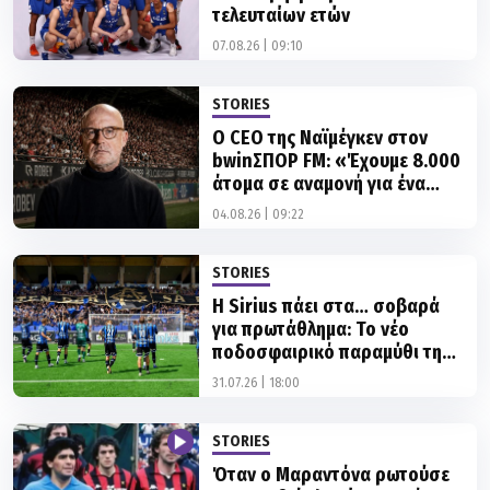
τελευταίων ετών
07.08.26 | 09:10
STORIES
Ο CEO της Ναϊμέγκεν στον
bwinΣΠΟΡ FM: «Έχουμε 8.000
άτομα σε αναμονή για ένα
εισιτήριο»
04.08.26 | 09:22
STORIES
Η Sirius πάει στα… σοβαρά
για πρωτάθλημα: Το νέο
ποδοσφαιρικό παραμύθι της
Σουηδίας!
31.07.26 | 18:00
STORIES
Όταν ο Μαραντόνα ρωτούσε