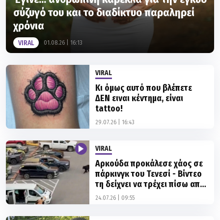
σύζυγό του και το διαδίκτυο παραληρεί
χρόνια
VIRAL
01.08.26 | 16:13
VIRAL
Κι όμως αυτό που βλέπετε
ΔΕΝ ειναι κέντημα, είναι
tattoo!
29.07.26 | 16:43
VIRAL
Αρκούδα προκάλεσε χάος σε
πάρκινγκ του Τενεσί - Βίντεο
τη δείχνει να τρέχει πίσω από
πολίτες!
24.07.26 | 09:55