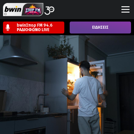
bwinΣπορ FM 94.6
ΕΙΔΗΣΕΙΣ
ΡΑΔΙΟΦΩΝΟ
LIVE