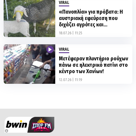
VIRAL
«Πανοπλία» για πρόβατα: Η
αυστριακή εφεύρεση που
διχάζει αγρότες και
φιλοζωικές οργανώσεις
18.07.26 | 11:25
VIRAL
Μετέφεραν πλυντήριο ρούχων
πάνω σε ηλεκτρικό πατίνι στο
κέντρο των Χανίων!
12.07.26 | 11:19