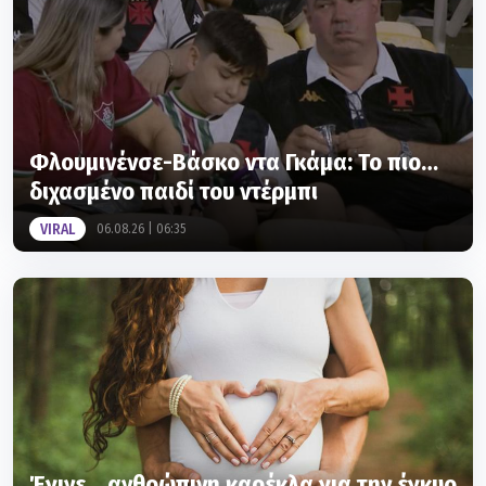
Φλουμινένσε-Βάσκο ντα Γκάμα: Το πιο…
διχασμένο παιδί του ντέρμπι
VIRAL
06.08.26 | 06:35
Έγινε... ανθρώπινη καρέκλα για την έγκυο