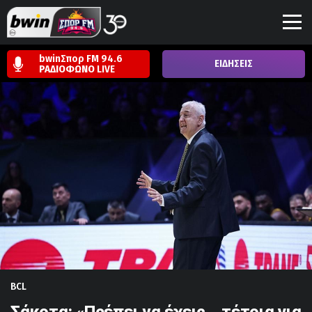
bwinΣπορ FM 94.6
ΕΙΔΗΣΕΙΣ
ΡΑΔΙΟΦΩΝΟ
LIVE
BCL
Σάκοτα: «Πρέπει να έχεις... τέτοια για