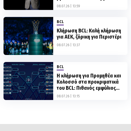
στο NBA Europe»
08.07.26 | 13:59
BCL
Κλήρωση BCL: Καλή κλήρωση
για ΑΕΚ, ζόρικη για Περιστέρι
08.07.26 | 13:37
BCL
H κλήρωση για Προμηθέα και
Κολοσσό στα προκριματικά
του BCL: Πιθανός εμφύλιος
στους «8»
08.07.26 | 13:15