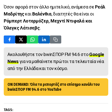
Όσον αφορά στον άλλο ημιτελικό, ανάμεσα σε
Ρεάλ
Μαδρίτης
και
Βαλένθια
, διαιτητές θα είναι οι
Ρόμπερτ Λοτερμόζερ, Μεχντί Ντιφαλά και
Όλεγκς Λάτισεβς
.
Ακολουθήστε τον bwinΣΠΟΡ FM 94.6 στο
Google
News
για να μαθαίνετε πρώτοι τα τελευταία νέα
από την Ελλάδα και τον κόσμο.
ON DEMAND: Όλα τα ρεπορτάζ στο επίσημο κανάλι του
bwinΣΠΟΡ FM 94.6 στο YouTube
TAGS: