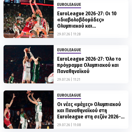
EUROLEAGUE
EuroLeague 2026-27: Οι 10
«διαβολοβδομάδες»
Ολυμπιακού και
Παναθηναϊκού
29.07.26 | 11:28
EUROLEAGUE
EuroLeague 2026-27: Όλο το
πρόγραμμα Ολυμπιακού και
Παναθηναϊκού
29.07.26 | 11:21
EUROLEAGUE
Οι νέες «μάχες» Ολυμπιακού
και Παναθηναϊκού στη
Euroleague στη σεζόν 2026-
2027
29.07.26 | 11:08