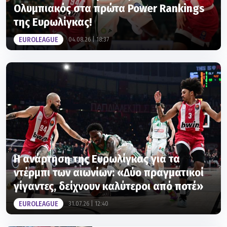
Ολυμπιακός στα πρώτα Power Rankings
της Ευρωλίγκας!
EUROLEAGUE
04.08.26 | 18:37
Η ανάρτηση της Ευρωλίγκας για τα
ντέρμπι των αιωνίων: «Δύο πραγματικοί
γίγαντες, δείχνουν καλύτεροι από ποτέ»
EUROLEAGUE
31.07.26 | 12:40