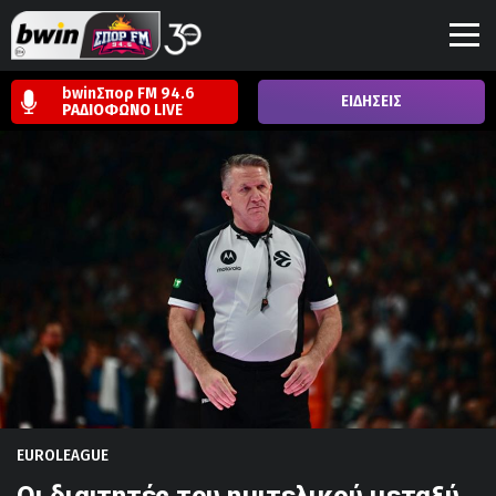
bwinΣπορ FM 94.6
ΕΙΔΗΣΕΙΣ
ΡΑΔΙΟΦΩΝΟ
LIVE
EUROLEAGUE
Οι διαιτητές του ημιτελικού μεταξύ