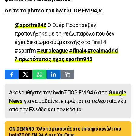
Δείτε το βίντεο του bwinΣΠΟΡ FM 94,6:
@sporfm946
Ο Ομέρ Γιούρτσεβεν
προπονήθηκε με τη Ρεάλ, παρόλο που δεν
έχει δικαίωμα συμμετοχής στο Final 4
#sporfm
#euroleague
#final4
#realmadrid
? πρωτότυπος ήχος sporfm946
Ακολουθήστε τον bwinΣΠΟΡ FM 94.6 στο
Google
News
για να μαθαίνετε πρώτοι τα τελευταία νέα
από την Ελλάδα και τον κόσμο.
ON DEMAND: Όλα τα ρεπορτάζ στο επίσημο κανάλι του
bwinΣΠΟΡ FM 94.6 στο YouTube