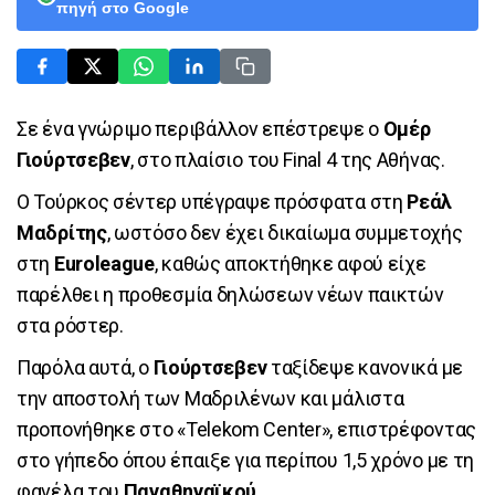
πηγή στο Google
Σε ένα γνώριμο περιβάλλον επέστρεψε ο
Ομέρ
Γιούρτσεβεν
, στο πλαίσιο του Final 4 της Αθήνας.
Ο Τούρκος σέντερ υπέγραψε πρόσφατα στη
Ρεάλ
Μαδρίτης
, ωστόσο δεν έχει δικαίωμα συμμετοχής
στη
Εuroleague
, καθώς αποκτήθηκε αφού είχε
παρέλθει η προθεσμία δηλώσεων νέων παικτών
στα ρόστερ.
Παρόλα αυτά, ο
Γιούρτσεβεν
ταξίδεψε κανονικά με
την αποστολή των Μαδριλένων και μάλιστα
προπονήθηκε στο «Telekom Center», επιστρέφοντας
στο γήπεδο όπου έπαιξε για περίπου 1,5 χρόνο με τη
φανέλα του
Παναθηναϊκού
.