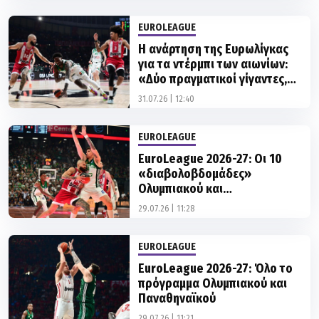
EUROLEAGUE
Η ανάρτηση της Ευρωλίγκας
για τα ντέρμπι των αιωνίων:
«Δύο πραγματικοί γίγαντες,
δείχνουν καλύτεροι από ποτέ»
31.07.26 | 12:40
EUROLEAGUE
EuroLeague 2026-27: Οι 10
«διαβολοβδομάδες»
Ολυμπιακού και
Παναθηναϊκού
29.07.26 | 11:28
EUROLEAGUE
EuroLeague 2026-27: Όλο το
πρόγραμμα Ολυμπιακού και
Παναθηναϊκού
29.07.26 | 11:21