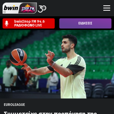
bwinΣπορ FM 94.6
ΕΙΔΗΣΕΙΣ
ΡΑΔΙΟΦΩΝΟ
LIVE
EUROLEAGUE
Συμμετείχε στην προπόνηση της