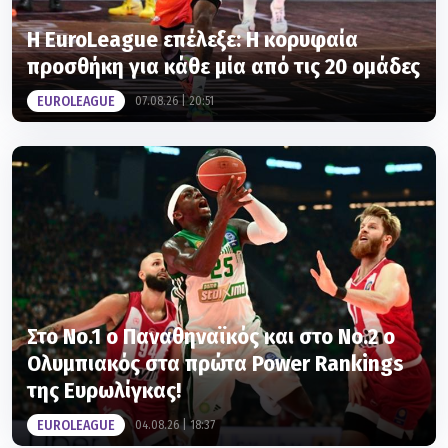
Η EuroLeague επέλεξε: Η κορυφαία
προσθήκη για κάθε μία από τις 20 ομάδες
EUROLEAGUE
07.08.26 | 20:51
Στο Νο.1 ο Παναθηναϊκός και στο Νο.2 ο
Ολυμπιακός στα πρώτα Power Rankings
της Ευρωλίγκας!
EUROLEAGUE
04.08.26 | 18:37