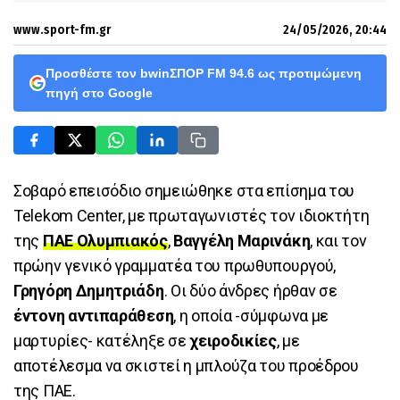
www.sport-fm.gr
24/05/2026, 20:44
Προσθέστε τον bwinΣΠΟΡ FM 94.6 ως προτιμώμενη
πηγή στο Google
Σοβαρό επεισόδιο σημειώθηκε στα επίσημα του
Telekom Center, με πρωταγωνιστές τον ιδιοκτήτη
της
ΠΑΕ Ολυμπιακός
,
Βαγγέλη Μαρινάκη
, και τον
πρώην γενικό γραμματέα του πρωθυπουργού,
Γρηγόρη Δημητριάδη
. Οι δύο άνδρες ήρθαν σε
έντονη αντιπαράθεση
, η οποία -σύμφωνα με
μαρτυρίες- κατέληξε σε
χειροδικίες
, με
αποτέλεσμα να σκιστεί η μπλούζα του προέδρου
της ΠΑΕ.