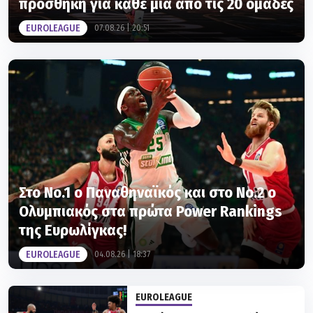
προσθήκη για κάθε μία από τις 20 ομάδες
EUROLEAGUE
07.08.26 | 20:51
Στο Νο.1 ο Παναθηναϊκός και στο Νο.2 ο
Ολυμπιακός στα πρώτα Power Rankings
της Ευρωλίγκας!
EUROLEAGUE
04.08.26 | 18:37
EUROLEAGUE