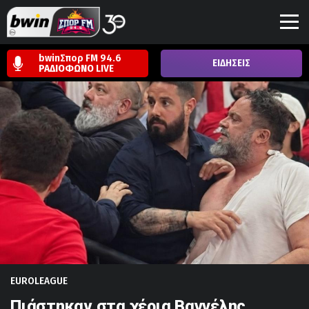
bwinΣπορ FM 94.6
ΕΙΔΗΣΕΙΣ
ΡΑΔΙΟΦΩΝΟ
LIVE
EUROLEAGUE
Πιάστηκαν στα χέρια Βαγγέλης