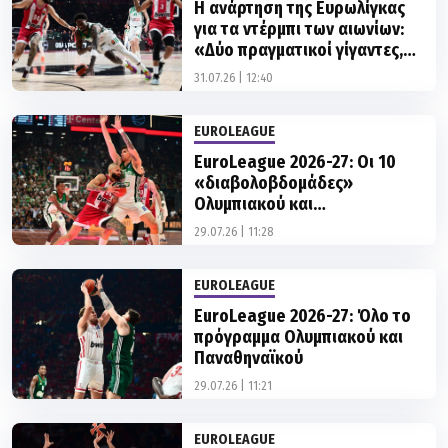
Η ανάρτηση της Ευρωλίγκας
για τα ντέρμπι των αιωνίων:
«Δύο πραγματικοί γίγαντες,
δείχνουν καλύτεροι από ποτέ»
31.07.26 | 12:40
EUROLEAGUE
EuroLeague 2026-27: Οι 10
«διαβολοβδομάδες»
Ολυμπιακού και
Παναθηναϊκού
29.07.26 | 11:28
EUROLEAGUE
EuroLeague 2026-27: Όλο το
πρόγραμμα Ολυμπιακού και
Παναθηναϊκού
29.07.26 | 11:21
EUROLEAGUE