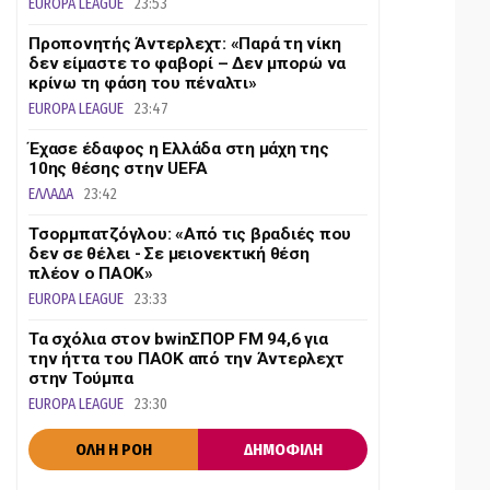
EUROPA LEAGUE
23:53
Προπονητής Άντερλεχτ: «Παρά τη νίκη
δεν είμαστε το φαβορί – Δεν μπορώ να
κρίνω τη φάση του πέναλτι»
EUROPA LEAGUE
23:47
Έχασε έδαφος η Ελλάδα στη μάχη της
10ης θέσης στην UEFA
ΕΛΛΑΔΑ
23:42
Τσορμπατζόγλου: «Από τις βραδιές που
δεν σε θέλει - Σε μειονεκτική θέση
πλέον ο ΠΑΟΚ»
EUROPA LEAGUE
23:33
Τα σχόλια στον bwinΣΠΟΡ FM 94,6 για
την ήττα του ΠΑΟΚ από την Άντερλεχτ
στην Τούμπα
EUROPA LEAGUE
23:30
ΟΛΗ Η ΡΟΗ
ΔΗΜΟΦΙΛΗ