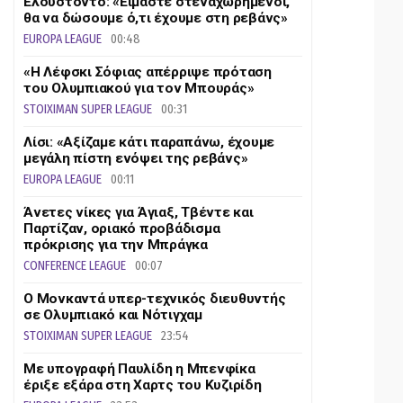
Ελουστόντο: «Είμαστε στεναχωρημένοι,
θα να δώσουμε ό,τι έχουμε στη ρεβάνς»
EUROPA LEAGUE
00:48
«Η Λέφσκι Σόφιας απέρριψε πρόταση
του Ολυμπιακού για τον Μπουράς»
STOIXIMAN SUPER LEAGUE
00:31
Λίσι: «Αξίζαμε κάτι παραπάνω, έχουμε
μεγάλη πίστη ενόψει της ρεβάνς»
EUROPA LEAGUE
00:11
Άνετες νίκες για Άγιαξ, Τβέντε και
Παρτίζαν, οριακό προβάδισμα
πρόκρισης για την Μπράγκα
CONFERENCE LEAGUE
00:07
Ο Μονκαντά υπερ-τεχνικός διευθυντής
σε Ολυμπιακό και Νότιγχαμ
STOIXIMAN SUPER LEAGUE
23:54
Με υπογραφή Παυλίδη η Μπενφίκα
έριξε εξάρα στη Χαρτς του Κυζιρίδη