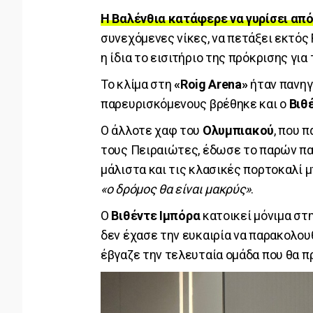
Η Βαλένθια κατάφερε να γυρίσει από
συνεχόμενες νίκες, να πετάξει εκτός 
η ίδια το εισιτήριο της πρόκρισης για 
Το κλίμα στη
«Roig Arena»
ήταν πανηγ
παρευρισκόμενους βρέθηκε και ο
Βιθ
Ο άλλοτε χαφ του
Ολυμπιακού
, που 
τους Πειραιώτες, έδωσε το παρών πα
μάλιστα και τις κλασικές πορτοκαλί 
«ο δρόμος θα είναι μακρύς»
.
Ο
Βιθέντε Ιμπόρα
κατοικεί μόνιμα στ
δεν έχασε την ευκαιρία να παρακολουθ
έβγαζε την τελευταία ομάδα που θα πρ