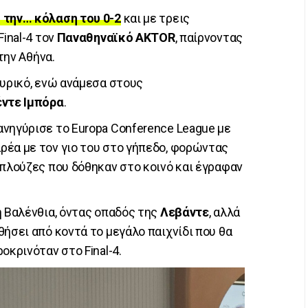
 την… κόλαση του 0-2
και με τρεις
Final-4 τον
Παναθηναϊκό AKTOR
, παίρνοντας
την Αθήνα.
υρικό, ενώ ανάμεσα στους
έντε Ιμπόρα
.
πανηγύρισε το Europa Conference League με
ρέα με τον γιο του στο γήπεδο, φορώντας
μπλούζες που δόθηκαν στο κοινό και έγραφαν
η Βαλένθια, όντας οπαδός της
Λεβάντε
, αλλά
ήσει από κοντά το μεγάλο παιχνίδι που θα
οκρινόταν στο Final-4.