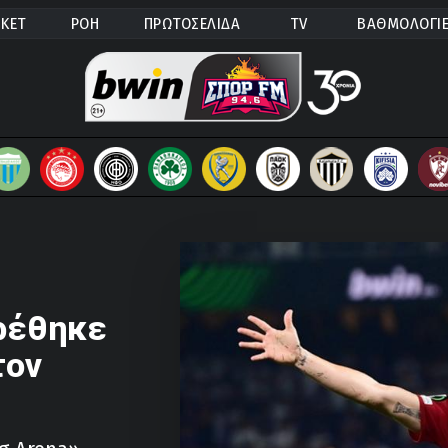
ΚΕΤ
ΡΟΗ
ΠΡΩΤΟΣΕΛΙΔΑ
TV
ΒΑΘΜΟΛΟΓΙ
βρέθηκε
τον