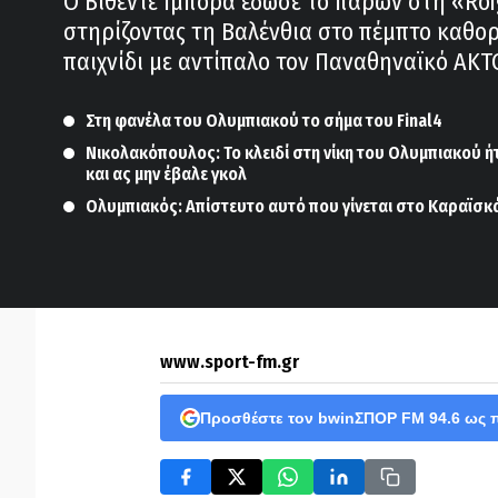
Ο Βιθέντε Ιμπόρα έδωσε το παρών στη «Roi
στηρίζοντας τη Βαλένθια στο πέμπτο καθορ
παιχνίδι με αντίπαλο τον Παναθηναϊκό AKT
Στη φανέλα του Ολυμπιακού το σήμα του Final4
Νικολακόπουλος: Το κλειδί στη νίκη του Ολυμπιακού ή
και ας μην έβαλε γκολ
Ολυμπιακός: Απίστευτο αυτό που γίνεται στο Καραϊσκ
www.sport-fm.gr
Προσθέστε τον bwinΣΠΟΡ FM 94.6 ως 