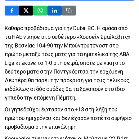
Καθαρό προβάδισμα για την Dubai BC. Η ομάδα από
τα ΗΑΕ νίκησε στο ουδέτερο «Χουσεΐν Σμαΐλοβιτς»
της Βοσνίας 104-90 την Μπούντουτσνοστ στο
πρώτο μεταξύ τους ματς για τα ημιτελικά της ABA
Liga κι έκανε το 1-0 στη σειρά, οπότε με νίκη στο
δεύτερο ματς στην Ποντγκόριτσα την ερχόμενη
Δευτέρα θα πάρει την πρόκριση για τους τελικούς,
ειδάλλως οι δύο ομάδες θα τα ξαναπούν στο ίδιο
γήπεδο την επόμενη Πέμπτη.
Οι γηπεδούχοι έφτασαν στο +13 στη λήξη του
πρώτου ημιχρόνου και δεν έχασαν ποτέ το διψήφιο
προβάδισμα στην επανάληψη.
Κορυφαίοι των νικητών ήταν οι Μούσα με 22, Ράιτ