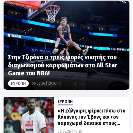
Στην Τζιρόνα ο τρεις φορές νικητής του
διαγωνισμού καρφωμάτων στο All Star
Game του ΝΒΑ!
ΕΥΡΩΠΗ
06.08.26 | 20:03
ΕΥΡΩΠΗ
«Η Ζάλγκιρις φέρνει πίσω στο
Κάουνας τον Έβανς και τον
παραχωρεί δανεικό στους
Λόντον Λάιονς»
06.08.26 | 19:25