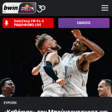
bwinΣπορ FM 94.6
ΕΙΔΗΣΕΙΣ
ΡΑΔΙΟΦΩΝΟ
LIVE
ΕΥΡΩΠΗ
«Καθάρισε» την Μπούντουτσνοστ και