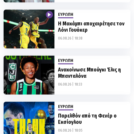
ΕΥΡΩΠΗ
Η Μακάμπι αποχαιρέτησε τον
Λόνι Γουόκερ
06.08.26 | 18:38
ΕΥΡΩΠΗ
Ανακοίνωσε Μπούγκι Έλις η
Μπανταλόνα
06.08.26 | 18:33
ΕΥΡΩΠΗ
Παρελθόν από τη Φενέρ ο
Εκσίογλου
06.08.26 | 18:05