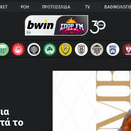
ΚΕΤ
ΡΟΗ
ΠΡΩΤΟΣΕΛΙΔΑ
TV
ΒΑΘΜΟΛΟΓΙ
ια
τά το