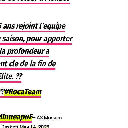
5 ans rejoint l'equipe
la saison, pour apporter
 la profondeur a
t cle de la fin de
lite. ??
??
#RocaTeam
6MInueapuF
— AS Monaco
_Basket)
May 14, 2026