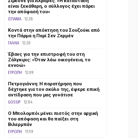
Σιμεόνε για Άλβαρες: «Η κατάσταση
είναι ξεκάθαρη, ο σύλλογος έχει πάρει
την απόφασή του»
ΙΣΠΑΝΙΑ
12:28
Κοντά στην απόκτηση του Σουζούκι από
την Πάρμα η Παρί Σεν Ζερμέν
ΓΑΛΛΙΑ
12:20
Έβανς για την επιστροφή του στη
Ζάλγκιρις: «Όταν λέω οικογένεια, το
εννοώ»
ΕΥΡΩΠΗ
12:09
Πετρογιάννη: Η παρατήρηση που
δέχτηκε για τον σκύλο της, έφερε επική
αντίδραση που μας γονάτισε
GOSSIP
12:04
Ο Μπολομπόι μένει πιστός στην αρχική
του απόφαση και θα παίξει στη
Βιλερμπάν
ΕΥΡΩΠΗ
11:59