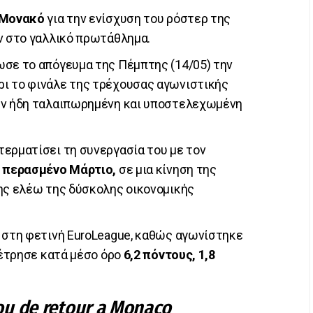
Μονακό
για την ενίσχυση του ρόστερ της
ν στο γαλλικό πρωτάθλημα.
ωσε το απόγευμα της Πέμπτης (14/05) την
ρι το φινάλε της τρέχουσας αγωνιστικής
ην ήδη ταλαιπωρημένη και υποστελεχωμένη
ερματίσει τη συνεργασία του με τον
ν περασμένο Μάρτιο,
σε μια κίνηση της
ης ελέω της δύσκολης οικονομικής
ο στη φετινή EuroLeague, καθώς αγωνίστηκε
μέτρησε κατά μέσο όρο
6,2 πόντους, 1,8
u de retour a Monaco