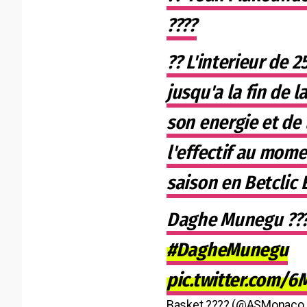
????
?? L'interieur de 2
jusqu'a la fin de 
son energie et de
l'effectif au momen
saison en Betclic E
Daghe Munegu ??
#DagheMunegu
pic.twitter.com/
Basket ???? (@ASMonaco