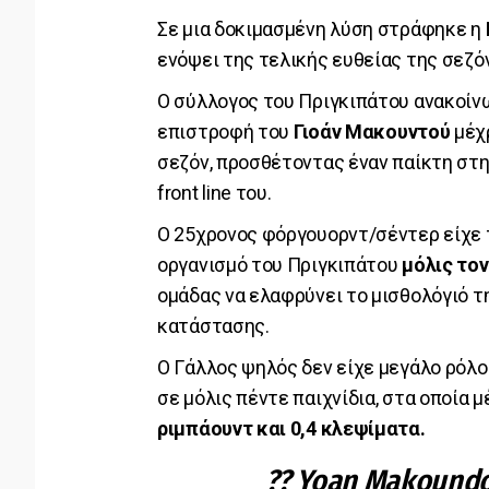
Σε μια δοκιμασμένη λύση στράφηκε η
ενόψει της τελικής ευθείας της σεζό
Ο σύλλογος του Πριγκιπάτου ανακοίν
επιστροφή του
Γιοάν Μακουντού
μέχ
σεζόν, προσθέτοντας έναν παίκτη στ
front line του.
Ο 25χρονος φόργουορντ/σέντερ είχε τ
οργανισμό του Πριγκιπάτου
μόλις το
ομάδας να ελαφρύνει το μισθολόγιό τ
κατάστασης.
Ο Γάλλος ψηλός δεν είχε μεγάλο ρόλ
σε μόλις πέντε παιχνίδια, στα οποία 
ριμπάουντ και 0,4 κλεψίματα.
?? Yoan Makoundo