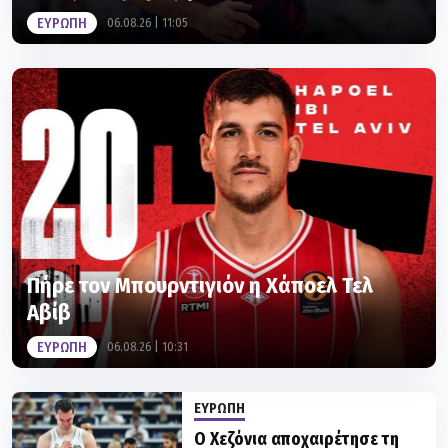
ΕΥΡΩΠΗ
06.08.26 | 11:05
Πήρε τον Μπουρντιγιόν η Χάποελ Τελ
Αβίβ
ΕΥΡΩΠΗ
06.08.26 | 10:31
ΕΥΡΩΠΗ
Ο Χεζόνια αποχαιρέτησε τη