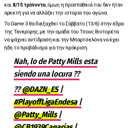
και
8/15 τρίποντα
, όμως η προσπάθειά του δεν ήταν
αρκετή για να αλλάξει την ιστορία του αγώνα.
Το Game 3 θα διεξαχθεί το Σάββατο (13/6) στην έδρα
της Τενερίφης, με την ομάδα του Τσους Βιντορέτα
να ψάχνει αντίδραση και την Μπαρτσελόνα να έχει
ήδη το προβάδισμα για την πρόκριση.
Nah, lo de Patty Mills esta
siendo una locura ??
??
@DAZN_ES
|
#PlayoffLigaEndesa
|
@Patty_Mills
|
@CB1939Canarias
|