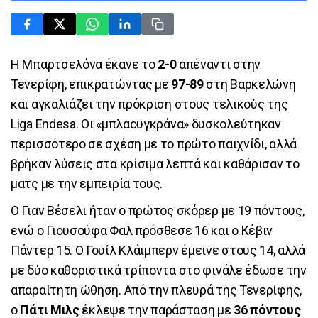
Η Μπαρτσελόνα έκανε το
2-0
απέναντι στην
Τενερίφη, επικρατώντας με
97-89
στη Βαρκελώνη
και αγκαλιάζει την πρόκριση στους τελικούς της
Liga Endesa. Οι «μπλαουγκράνα» δυσκολεύτηκαν
περισσότερο σε σχέση με το πρώτο παιχνίδι, αλλά
βρήκαν λύσεις στα κρίσιμα λεπτά και καθάρισαν το
ματς με την εμπειρία τους.
Ο Γιαν Βέσελι ήταν ο πρώτος σκόρερ με 19 πόντους,
ενώ ο Γιουσούφα Φαλ πρόσθεσε 16 και ο Κέβιν
Πάντερ 15. Ο Γουίλ Κλάιμπερν έμεινε στους 14, αλλά
με δύο καθοριστικά τρίποντα στο φινάλε έδωσε την
απαραίτητη ώθηση. Από την πλευρά της Τενερίφης,
ο
Πάτι Μιλς
έκλεψε την παράσταση με
36 πόντους