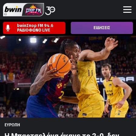
bwinΣπορ FM 94.6
ΕΙΔΗΣΕΙΣ
ΡΑΔΙΟΦΩΝΟ
LIVE
ΕΥΡΩΠΗ
Η Μπαρτσελόνα έκανε το 2-0, δεν