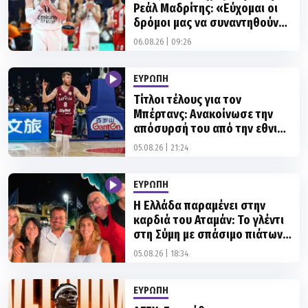
Ρεάλ Μαδρίτης: «Εύχομαι οι
δρόμοι μας να συναντηθούν
ξανά»
06.08.26 | 09:26
ΕΥΡΩΠΗ
Τίτλοι τέλους για τον
Μπέρτανς: Ανακοίνωσε την
απόσυρσή του από την εθνική
Λετονίας
05.08.26 | 21:24
ΕΥΡΩΠΗ
Η Ελλάδα παραμένει στην
καρδιά του Αταμάν: Το γλέντι
στη Σύμη με σπάσιμο πιάτων
και... Βίσση!
05.08.26 | 18:34
ΕΥΡΩΠΗ