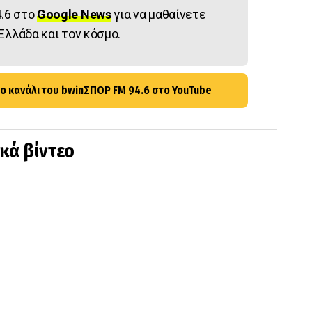
.6 στο
Google News
για να μαθαίνετε
Ελλάδα και τον κόσμο.
ο κανάλι του bwinΣΠΟΡ FM 94.6 στο YouTube
ικά βίντεο