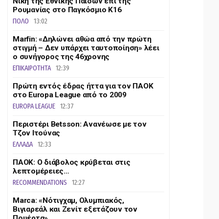
Νίκη της Εθνικής Παίδων επί της
Ρουμανίας στο Παγκόσμιο Κ16
ΠΟΛΟ
13:02
Marfin: «Δηλώνει αθώα από την πρώτη
στιγμή – Δεν υπάρχει ταυτοποίηση» λέει
ο συνήγορος της 46χρονης
ΕΠΙΚΑΙΡΟΤΗΤΑ
12:39
Πρώτη εντός έδρας ήττα για τον ΠΑΟΚ
στο Europa League από το 2009
EUROPA LEAGUE
12:37
Περιστέρι Betsson: Ανανέωσε με τον
Τζον Ιτούνας
ΕΛΛΑΔΑ
12:33
ΠΑΟΚ: Ο διάβολος κρύβεται στις
λεπτομέρειες…
RECOMMENDATIONS
12:27
Marca: «Νότιγχαμ, Ολυμπιακός,
Βιγιαρεάλ και Ζενίτ εξετάζουν τον
Πουέρτα»