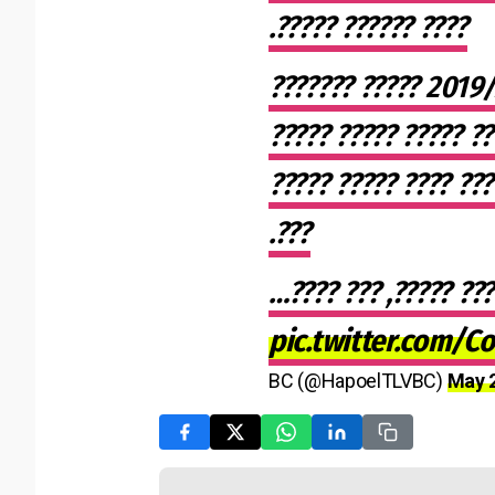
???? ?????? ?????.
?? ????? ?????? ????? 2019/20 ????? ???????
?? ??? ???? 2021/22, ????? ????? ???
?????? ??????? ?????
???.
????? ??? ?????, ???
pic.twitter.com/
BC (@HapoelTLVBC)
May 