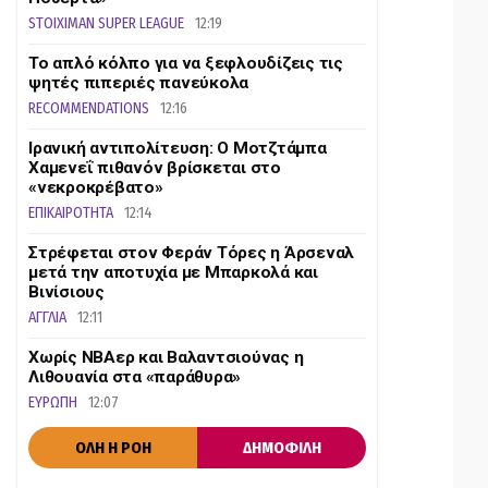
STOIXIMAN SUPER LEAGUE
12:19
Το απλό κόλπο για να ξεφλουδίζεις τις
ψητές πιπεριές πανεύκολα
RECOMMENDATIONS
12:16
Ιρανική αντιπολίτευση: Ο Μοτζτάμπα
Χαμενεΐ πιθανόν βρίσκεται στο
«νεκροκρέβατο»
ΕΠΙΚΑΙΡΟΤΗΤΑ
12:14
Στρέφεται στον Φεράν Τόρες η Άρσεναλ
μετά την αποτυχία με Μπαρκολά και
Βινίσιους
ΑΓΓΛΙΑ
12:11
Χωρίς ΝΒΑερ και Βαλαντσιούνας η
Λιθουανία στα «παράθυρα»
ΕΥΡΩΠΗ
12:07
ΟΛΗ Η ΡΟΗ
ΔΗΜΟΦΙΛΗ