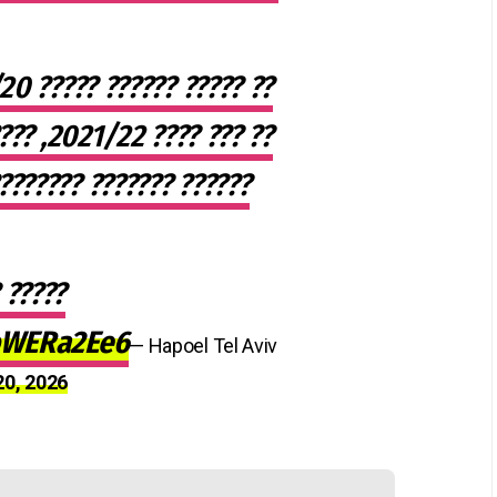
?? ?????
????? ???? ????? ?????
 ????…
CoWERa2Ee6
— Hapoel Tel Aviv
20, 2026