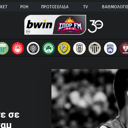
ΚΕΤ
ΡΟΗ
ΠΡΩΤΟΣΕΛΙΔΑ
TV
ΒΑΘΜΟΛΟΓΙ
νε σε
ταμ