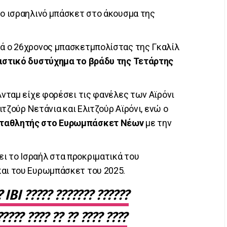
το ισραηλινό μπάσκετ στο άκουσμα της
τά ο 26χρονος μπασκετμπολίστας της Γκαλίλ
ιστικό δυστύχημα το βράδυ της Τετάρτης
Άνταμ είχε φορέσει τις φανέλες των Αϊρόνι
λιτζούρ Νετάνια και Ελιτζούρ Αϊρόνι, ενώ ο
ταθλητής στο Ευρωμπάσκετ Νέων
με την
ι το Ισραήλ στα προκριματικά του
και του Ευρωμπάσκετ του 2025.
 ??
?????? ????, ?? ???, ?????