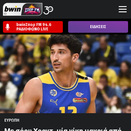
bwinΣπορ FM 94.6
ΕΙΔΗΣΕΙΣ
ΡΑΔΙΟΦΩΝΟ
LIVE
ΕΥΡΩΠΗ
Με σόου Χορντ, μία νίκη μακριά από