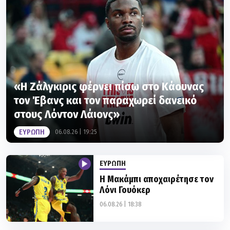
«Η Ζάλγκιρις φέρνει πίσω στο Κάουνας
τον Έβανς και τον παραχωρεί δανεικό
στους Λόντον Λάιονς»
ΕΥΡΩΠΗ
06.08.26 | 19:25
ΕΥΡΩΠΗ
Η Μακάμπι αποχαιρέτησε τον
Λόνι Γουόκερ
06.08.26 | 18:38