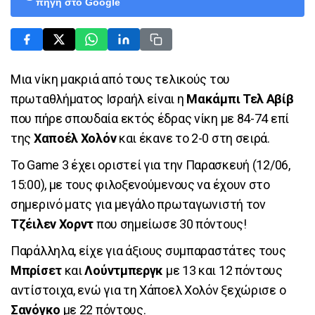
πηγή στο Google
Μια νίκη μακριά από τους τελικούς του
πρωταθλήματος Ισραήλ είναι η
Μακάμπι Τελ Αβίβ
που πήρε σπουδαία εκτός έδρας νίκη με 84-74 επί
της
Χαποέλ Χολόν
και έκανε το 2-0 στη σειρά.
Το Game 3 έχει οριστεί για την Παρασκευή (12/06,
15:00), με τους φιλοξενούμενους να έχουν στο
σημερινό ματς για μεγάλο πρωταγωνιστή τον
Τζέιλεν Χορντ
που σημείωσε 30 πόντους!
Παράλληλα, είχε για άξιους συμπαραστάτες τους
Μπρίσετ
και
Λούντμπεργκ
με 13 και 12 πόντους
αντίστοιχα, ενώ για τη Χάποελ Χολόν ξεχώρισε ο
Σανόγκο
με 22 πόντους.