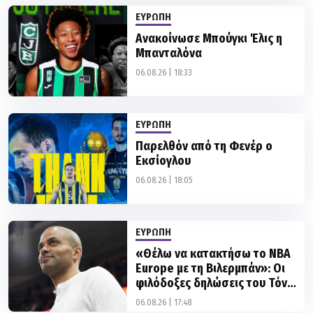
ΕΥΡΩΠΗ
Ανακοίνωσε Μπούγκι Έλις η
Μπανταλόνα
06.08.26 | 18:33
ΕΥΡΩΠΗ
Παρελθόν από τη Φενέρ ο
Εκσίογλου
06.08.26 | 18:05
ΕΥΡΩΠΗ
«Θέλω να κατακτήσω το NBA
Europe με τη Βιλερμπάν»: Οι
φιλόδοξες δηλώσεις του Τόνι
Πάρκερ
06.08.26 | 17:48