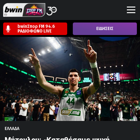
bwinΣπορ FM 94.6
ΕΙΔΗΣΕΙΣ
ΡΑΔΙΟΦΩΝΟ
LIVE
ΕΛΛΑΔΑ
Mήτογλου: «Καταθέσαμε ψυχή,