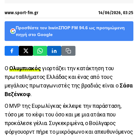
www.sport-fm.gr
14/06/2026, 03:25
Προσθέστε τον bwinΣΠΟΡ FM 94.6 ως προτιμώμενη
πηγή στο Google
Ο
Ολυμπιακός
γιορτάζει την κατάκτηση του
πρωταθλήματος Ελλάδας και ένας από τους
μεγάλους πρωταγωνιστές της βραδιάς είναι ο
Σάσα
Βεζένκοφ
.
Ο MVP της Ευρωλίγκας έκλεψε την παράσταση,
τόσο με το κέφι του όσο και με μια ατάκα που
προκάλεσε γέλια. Συγκεκριμένα, ο Βούλγαρος
φόργουορντ πήρε το μικρόφωνο και απευθυνόμενος