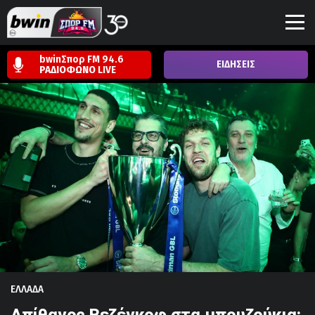
bwinΣπορ FM 94.6
ΕΙΔΗΣΕΙΣ
ΡΑΔΙΟΦΩΝΟ
LIVE
ΕΛΛΑΔΑ
Απίθανος Βεζένκοφ στα μπουζούκια: