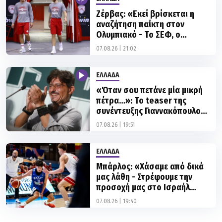
Ζέρβας: «Εκεί βρίσκεται η
αναζήτηση παίκτη στον
Ολυμπιακό - Το ΣΕΦ, ο
Γουόκαπ, ο Λαρεντζάκης και
07.08.26 | 21:02
ο... Πουλακίδας»
ΕΛΛΑΔΑ
«Όταν σου πετάνε μία μικρή
πέτρα…»: Το teaser της
συνέντευξης Γιαννακόπουλου
στους EuroInsiders
07.08.26 | 19:51
ΕΛΛΑΔΑ
Μπάρλος: «Χάσαμε από δικά
μας λάθη - Στρέφουμε την
προσοχή μας στο Ισραήλ
τώρα»
07.08.26 | 19:40