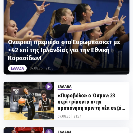
Ονειρική πρεμιέρα στο Ευρωμπάσκετ με
+42 επί της Ιρλανδίας για την Εθνική
Κορασίδων!
ΕΛΛΑΔΑ
07.08.26 | 21:35
ΕΛΛΑΔΑ
«Πυροβόλο» ο Όσμαν: 23
σερί τρίποντα στην
προπόνηση πριν τη νέα σεζόν
με τον ΠΑΟΚ!
07.08.26 | 21:24
ΕΛΛΑΔΑ