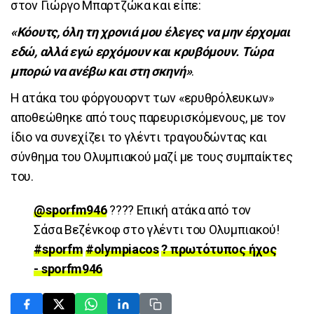
στον Γιώργο Μπαρτζώκα και είπε:
«Κόουτς, όλη τη χρονιά μου έλεγες να μην έρχομαι
εδώ, αλλά εγώ ερχόμουν και κρυβόμουν. Τώρα
μπορώ να ανέβω και στη σκηνή»
.
Η ατάκα του φόργουορντ των «ερυθρόλευκων»
αποθεώθηκε από τους παρευρισκόμενους, με τον
ίδιο να συνεχίζει το γλέντι τραγουδώντας και
σύνθημα του Ολυμπιακού μαζί με τους συμπαίκτες
του.
@sporfm946
???? Επική ατάκα από τον
Σάσα Βεζένκοφ στο γλέντι του Ολυμπιακού!
#sporfm
#olympiacos
? πρωτότυπος ήχος
- sporfm946