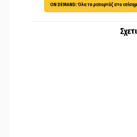
ON DEMAND: Όλα τα ρεπορτάζ στο επίσημ
Σχετ