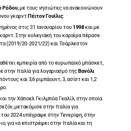
ό Ρόδου
, με τους νησιώτες να ανακοινώνουν
ονου γκαρντ
Πέιτον Γουίλις
.
νημένος στις 31 Ιανουαρίου του
1998
και με
γκαρντ. Στην κολεγιακή του καριέρα πέρασε
ότα (2019/20-2021/22) και Τσάρλεστον
διαθέτει εμπειρία από το ευρωπαϊκό μπάσκετ,
 στην Ιταλία για λογαριασμό της
Βανόλι
πόντους και 3,6 ριμπάουντ, 3, ασίστ και 1,2
ρο.
και την Χάποελ Γκιλμπόα Γκαλίλ, στην οποία
εζόν, μετακόμισε στην Ιταλία για
ι του 2024 υπέγραψε στην Τενερίφη, στην
, για να επιστρέψει στην Ιταλία και τη