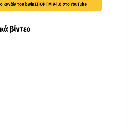
ο κανάλι του bwinΣΠΟΡ FM 94.6 στο YouTube
ικά βίντεο