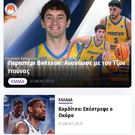
Περιστέρι Betsson: Ανανέωσε με τον Τζον
Ιτούνας
ΕΛΛΑΔΑ
07.08.26 | 12:33
ΕΛΛΑΔΑ
Καρδίτσα: Επέστρεψε ο
Οκόρο
07.08.26 | 10:23