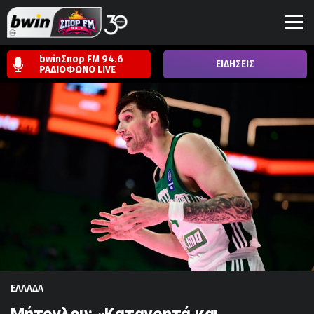
bwinΣπορ FM 94.6
ΕΙΔΗΣΕΙΣ
ΡΑΔΙΟΦΩΝΟ
LIVE
ΕΛΛΑΔΑ
Μήτογλου: «Κατανοητά και