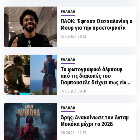
ΕΛΛΑΔΑ
ΠΑΟΚ: Έφτασε Θεσσαλονίκη ο
Μουρ για την προετοιμασία
07.08.26 | 09:53
ΕΛΛΑΔΑ
Το φωτογραφικό άλμπουμ
από τις διακοπές του
Γιαμπουσέλε δείχνει πως είναι
«φέτες» (pics)
07.08.26 | 08:50
ΕΛΛΑΔΑ
Άρης: Ανακοίνωσε τον Άνταμ
Μοκόκα μέχρι το 2028
06.08.26 | 19:25