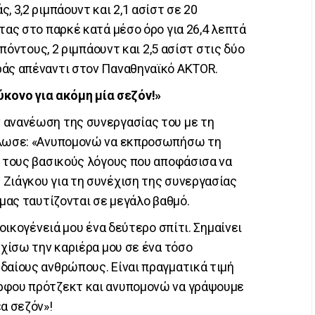
, 3,2 ριμπάουντ και 2,1 ασίστ σε 20
τας στο παρκέ κατά μέσο όρο για 26,4 λεπτά
 πόντους, 2 ριμπάουντ και 2,5 ασίστ στις δύο
ράς απέναντι στον Παναθηναϊκό AKTOR.
ονο για ακόμη μία σεζόν!»
 ανανέωση της συνεργασίας του με τη
δήλωσε: «Ανυπομονώ να εκπροσωπήσω τη
ό τους βασικούς λόγους που αποφάσισα να
Ζιάγκου για τη συνέχιση της συνεργασίας
 μας ταυτίζονται σε μεγάλο βαθμό.
 οικογένειά μου ένα δεύτερο σπίτι. Σημαίνει
εχίσω την καριέρα μου σε ένα τόσο
δαίους ανθρώπους. Είναι πραγματικά τιμή
ρφου πρότζεκτ και ανυπομονώ να γράψουμε
α σεζόν»!