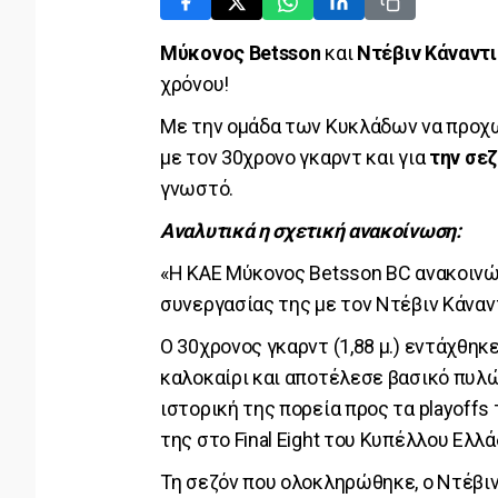
Μύκονος Betsson
και
Ντέβιν Κάναντι
χρόνου!
Με την ομάδα των Κυκλάδων να προχ
με τον 30χρονο γκαρντ και για
την σεζ
γνωστό.
Αναλυτικά η σχετική ανακοίνωση:
«Η ΚΑΕ Μύκονος Betsson BC ανακοινών
συνεργασίας της με τον Ντέβιν Κάναντ
Ο 30χρονος γκαρντ (1,88 μ.) εντάχθη
καλοκαίρι και αποτέλεσε βασικό πυλ
ιστορική της πορεία προς τα playoffs
της στο Final Eight του Κυπέλλου Ελλά
Τη σεζόν που ολοκληρώθηκε, ο Ντέβιν