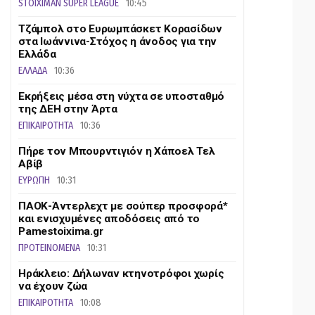
STOIXIMAN SUPER LEAGUE
10:45
Τζάμπολ στο Ευρωμπάσκετ Κορασίδων
στα Ιωάννινα-Στόχος η άνοδος για την
Ελλάδα
ΕΛΛΑΔΑ
10:36
Eκρήξεις μέσα στη νύχτα σε υποσταθμό
της ΔΕΗ στην Άρτα
ΕΠΙΚΑΙΡΟΤΗΤΑ
10:36
Πήρε τον Μπουρντιγιόν η Χάποελ Τελ
Αβίβ
ΕΥΡΩΠΗ
10:31
ΠΑΟΚ-Άντερλεχτ με σούπερ προσφορά*
και ενισχυμένες αποδόσεις από το
Pamestoixima.gr
ΠΡΟΤΕΙΝΟΜΕΝΑ
10:31
Ηράκλειο: Δήλωναν κτηνοτρόφοι χωρίς
να έχουν ζώα
ΕΠΙΚΑΙΡΟΤΗΤΑ
10:08