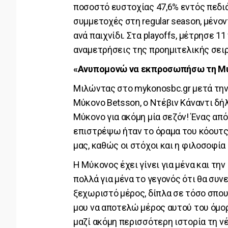
ποσοστό ευστοχίας 47,6% εντός πεδιάς
συμμετοχές στη regular season, μένον
ανά παιχνίδι. Στα playoffs, μέτρησε 11
αναμετρήσεις της προημιτελικής σει
«Ανυπομονώ να εκπροσωπήσω τη Μύκ
Μιλώντας στο mykonosbc.gr μετά την
Μύκονο Betsson, ο Ντέβιν Κάναντι 
Μύκονο για ακόμη μία σεζόν! Ένας απ
επιστρέψω ήταν το όραμα του κόουτς 
μας, καθώς οι στόχοι και η φιλοσοφία
Η Μύκονος έχει γίνει για μένα και την
πολλά για μένα το γεγονός ότι θα συν
ξεχωριστό μέρος, δίπλα σε τόσο σπου
μου να αποτελώ μέρος αυτού του όμο
μαζί ακόμη περισσότερη ιστορία τη νέ