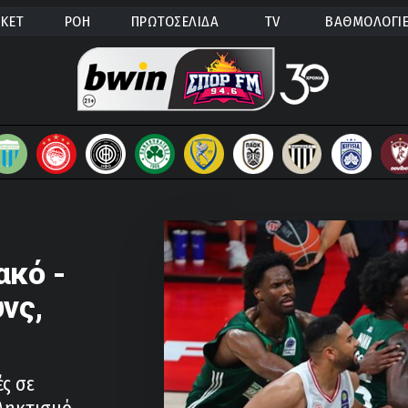
ΚΕΤ
ΡΟΗ
ΠΡΩΤΟΣΕΛΙΔΑ
TV
ΒΑΘΜΟΛΟΓΙ
ακό -
νς,
ς σε