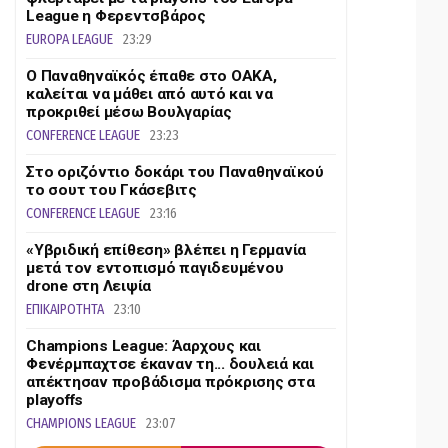
League η Φερεντσβάρος
EUROPA LEAGUE
23:29
Ο Παναθηναϊκός έπαθε στο ΟΑΚΑ,
καλείται να μάθει από αυτό και να
προκριθεί μέσω Βουλγαρίας
CONFERENCE LEAGUE
23:23
Στο οριζόντιο δοκάρι του Παναθηναϊκού
το σουτ του Γκάσεβιτς
CONFERENCE LEAGUE
23:16
«Υβριδική επίθεση» βλέπει η Γερμανία
μετά τον εντοπισμό παγιδευμένου
drone στη Λειψία
ΕΠΙΚΑΙΡΟΤΗΤΑ
23:10
Champions League: Άαρχους και
Φενέρμπαχτσε έκαναν τη... δουλειά και
απέκτησαν προβάδισμα πρόκρισης στα
playoffs
CHAMPIONS LEAGUE
23:07