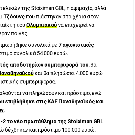
ελικών της Stoiximan GBL, η αψιμαχία, αλλά
ι
Τζόουνς
που πιάστηκαν στα χέρια στον
 παίκτη του
Ολυμπιακού
να επιχειρεί να
εραν ποινές.
ιμωρήθηκε συνολικά με
7 αγωνιστικές
όστιμο συνολικά 54.000 ευρώ.
τός αποδυτηρίων συμπεριφορά του
, θα
Παναθηναϊκού
και θα πληρώσει 4.000 ευρώ
ριστικής συμπεριφοράς.
αλούνται να πληρώσουν και πρόστιμο, ενώ
ου επιβλήθηκε στις ΚΑΕ Παναθηναϊκός και
ών
.
ε
-2 το νέο πρωτάθλημα της Stoiximan GBL
νώ δέχθηκαν και πρόστιμο 100.000 ευρώ.