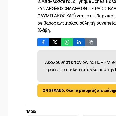
3. Απαλλάσσεται ο Tyrique Jones, κ
ΣΥΝΔΕΣΜΟΣ ΦΙΛΑΘΛΩΝ ΠΕΙΡΑΙΩΣ ΚΑΛΑ
ΟΛΥΜΠΙΑΚΟΣ ΚΑΕ) για το πειθαρχικό
σε βάρος αντίπαλου αθλητή, συνεπεί
βλάβη.
Ακολουθήστε τον bwinΣΠΟΡ FM 94
πρώτοι τα τελευταία νέα από την 
ON DEMAND: Όλα τα ρεπορτάζ στο επίσημ
TAGS: