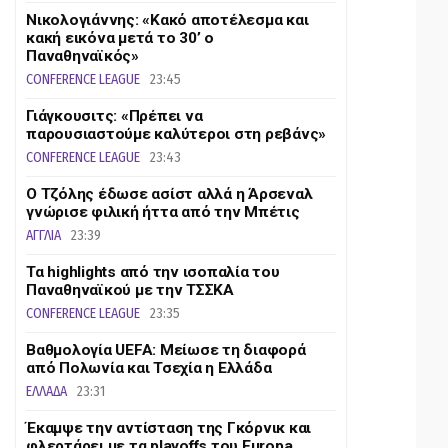
Νικολογιάννης: «Κακό αποτέλεσμα και
κακή εικόνα μετά το 30’ ο
Παναθηναϊκός»
CONFERENCE LEAGUE
23:45
Γιάγκουσιτς: «Πρέπει να
παρουσιαστούμε καλύτεροι στη ρεβάνς»
CONFERENCE LEAGUE
23:43
Ο Τζόλης έδωσε ασίστ αλλά η Άρσεναλ
γνώρισε φιλική ήττα από την Μπέτις
ΑΓΓΛΙΑ
23:39
Τα highlights από την ισοπαλία του
Παναθηναϊκού με την ΤΣΣΚΑ
CONFERENCE LEAGUE
23:35
Βαθμολογία UEFA: Μείωσε τη διαφορά
από Πολωνία και Τσεχία η Ελλάδα
ΕΛΛΑΔΑ
23:31
Έκαμψε την αντίσταση της Γκόρνικ και
φλερτάρει με τα playoffs του Europa