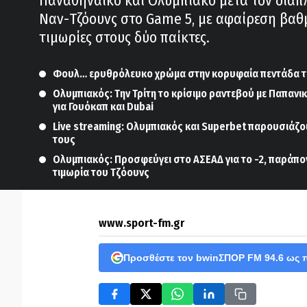
Παναθηναϊκό και Ολυμπιακό μετά τον διαπ
Ναν-Τζόουνς στο Game 5, με αφαίρεση βαθ
τιμωρίες στους δύο παίκτες.
Φουλ… ερυθρόλευκο χρώμα στην κορυφαία πεντάδα τη
Ολυμπιακός: Την Τρίτη το κρίσιμο ραντεβού με Παπανικ
για Γουόκαπ και Dubai
Live streaming: Ολυμπιακός και Superbet παρουσιάζο
τους
Ολυμπιακός: Προσφεύγει στο ΑΣΕΑΔ για το -2, παράπον
τιμωρία του Τζόουνς
www.sport-fm.gr
Προσθέστε τον bwinΣΠΟΡ FM 94.6 ως 