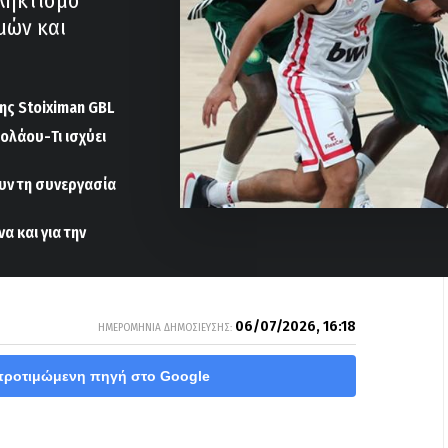
ληκτισμό
μών και
ς Stoiximan GBL
ολάου-Τι ισχύει
υν τη συνεργασία
α και για την
06/07/2026, 16:18
ΗΜΕΡΟΜΗΝΙΑ ΔΗΜΟΣΙΕΥΣΗΣ:
προτιμώμενη πηγή στο Google