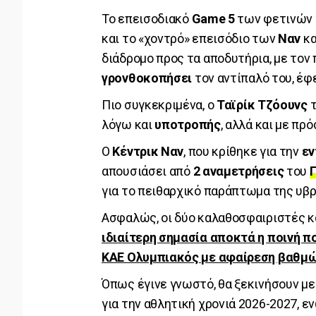
Το επεισοδιακό
Game 5
των φετινών τ
και το «χοντρό» επεισόδιο των
Ναν
κα
διάδρομο προς τα αποδυτήρια, με τον
γρονθοκοπήσει
τον αντίπαλό του, έφ
Πιο συγκεκριμένα, ο
Ταϊρίκ Τζόουνς
τ
λόγω και
υποτροπής
, αλλά και με πρ
Ο
Κέντρικ Ναν
, που κρίθηκε για την
εν
απουσιάσει από
2 αναμετρήσεις
του
για το πειθαρχικό παράπτωμα της υβ
Ασφαλώς, οι δύο καλαθοσφαιριστές κ
ιδιαίτερη σημασία αποκτά η ποινή π
ΚΑΕ Ολυμπιακός με αφαίρεση βαθμ
Όπως έγινε γνωστό, θα ξεκινήσουν μ
για την αθλητική χρονιά 2026-2027, ε