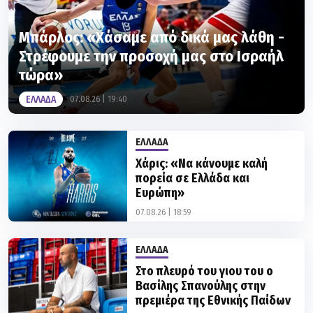
Μπάρλος: «Χάσαμε από δικά μας λάθη -
Στρέφουμε την προσοχή μας στο Ισραήλ
τώρα»
ΕΛΛΑΔΑ
07.08.26 | 19:40
ΕΛΛΑΔΑ
Χάρις: «Να κάνουμε καλή
πορεία σε Ελλάδα και
Ευρώπη»
07.08.26 | 18:59
ΕΛΛΑΔΑ
Στο πλευρό του γιου του ο
Βασίλης Σπανούλης στην
πρεμιέρα της Εθνικής Παίδων