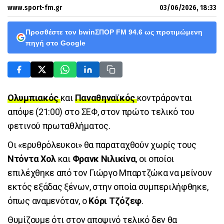
www.sport-fm.gr
03/06/2026, 18:33
Προσθέστε τον bwinΣΠΟΡ FM 94.6 ως προτιμώμενη
πηγή στο Google
Ολυμπιακός
και
Παναθηναϊκός
κοντράρονται
απόψε (21:00) στο ΣΕΦ, στον πρώτο τελικό του
φετινού πρωταθλήματος.
Οι «ερυθρόλευκοι» θα παραταχθούν χωρίς τους
Ντόντα Χολ
και
Φρανκ Νιλικίνα
, οι οποίοι
επιλέχθηκε από τον Γιώργο Μπαρτζώκα να μείνουν
εκτός εξάδας ξένων, στην οποία συμπεριλήφθηκε,
όπως αναμενόταν, ο
Κόρι Τζόζεφ
.
Θυμίζουμε ότι στον αποψινό τελικό δεν θα