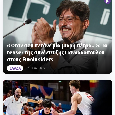
«Όταν σου πετάνε μία μικρή πέτρα…»: Το
teaser της συνέντευξης Γιαννακόπουλου
στους EuroInsiders
ΕΛΛΑΔΑ
07.08.26 | 19:51