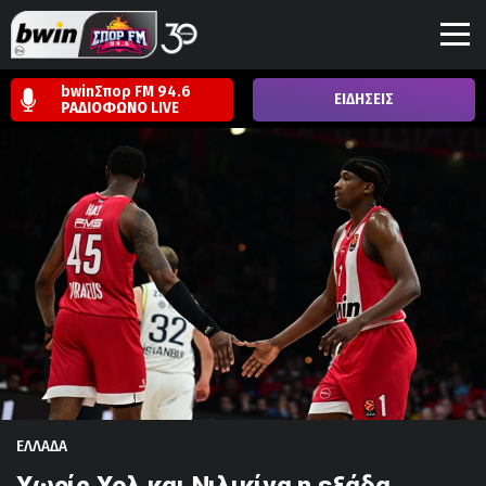
bwinΣπορ FM 94.6
ΕΙΔΗΣΕΙΣ
ΡΑΔΙΟΦΩΝΟ
LIVE
ΕΛΛΑΔΑ
Χωρίς Χολ και Νιλικίνα η εξάδα