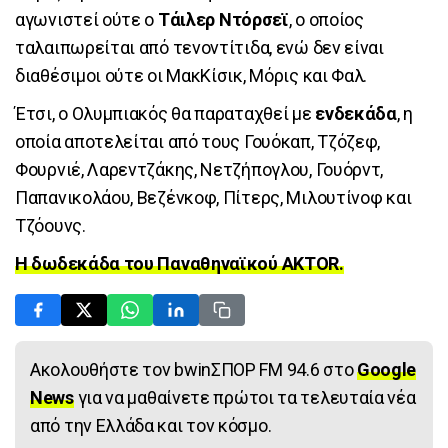
αγωνιστεί ούτε ο
Τάιλερ Ντόρσεϊ
, ο οποίος
ταλαιπωρείται από τενοντίτιδα, ενώ δεν είναι
διαθέσιμοι ούτε οι ΜακΚίσικ, Μόρις και Φαλ.
Έτσι, ο Ολυμπιακός θα παραταχθεί με
ενδεκάδα
, η
οποία αποτελείται από τους Γουόκαπ, Τζόζεφ,
Φουρνιέ, Λαρεντζάκης, Νετζήπογλου, Γουόρντ,
Παπανικολάου, Βεζένκοφ, Πίτερς, Μιλουτίνοφ και
Τζόουνς.
Η δωδεκάδα του Παναθηναϊκού AKTOR.
Ακολουθήστε τον bwinΣΠΟΡ FM 94.6 στο
Google
News
για να μαθαίνετε πρώτοι τα τελευταία νέα
από την Ελλάδα και τον κόσμο.