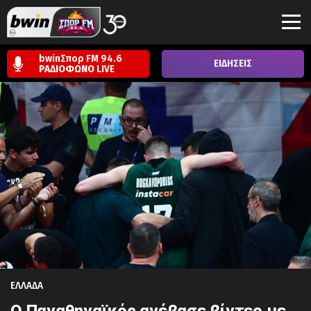
bwinΣπορ FM 94.6
ΕΙΔΗΣΕΙΣ
ΡΑΔΙΟΦΩΝΟ
LIVE
ΕΛΛΑΔΑ
Ο Παναθηναϊκός ανέβασε βίντεο με