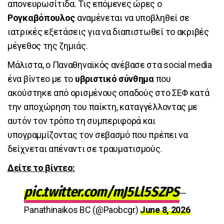
απονευρωσίτιδα. Τις επόμενες ώρες ο
Ρογκαβόπουλος
αναμένεται να υποβληθεί σε
ιατρικές εξετάσεις για να διαπιστωθεί το ακριβές
μέγεθος της ζημιάς.
Μάλιστα, ο Παναθηναϊκός ανέβασε στα social media
ένα βίντεο με το
υβριστικό σύνθημα
που
ακούστηκε από ορισμένους οπαδούς στο ΣΕΦ κατά
την αποχώρηση του παίκτη, καταγγέλλοντας με
αυτόν τον τρόπο τη συμπεριφορά και
υπογραμμίζοντας τον σεβασμό που πρέπει να
δείχνεται απέναντι σε τραυματισμούς.
Δείτε το βίντεο:
pic.twitter.com/mJ5Ll5SZPS
—
Panathinaikos BC (@Paobcgr)
June 8, 2026