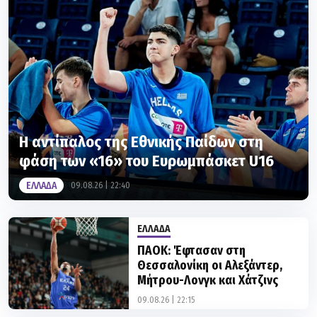
Η αντίπαλος της Εθνικής Παίδων στη
φάση των «16» του Ευρωμπάσκετ U16
ΕΛΛΑΔΑ
09.08.26 | 22:40
ΕΛΛΑΔΑ
ΠΑΟΚ: Έφτασαν στη
Θεσσαλονίκη οι Αλεξάντερ,
Μήτρου-Λονγκ και Χάτζινς
09.08.26 | 22:15