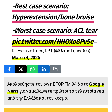
-Best case scenario:
Hyperextension/bone bruise
-Worst case scenario: ACL tear
pic.twitter.com/HHOXo8Pv5e
—
Dr. Evan Jeffries, DPT (@GameInjuryDoc)
March 4, 2025
Ακολουθήστε τον bwinΣΠΟΡ FM 94.6 στο
Google
News
για να μαθαίνετε πρώτοι τα τελευταία νέα
από την Ελλάδα και τον κόσμο.