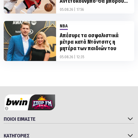
Αντετοκούνμπο-Θα μπορούσε
να γίνει ο κορυφαίος ever»
05.08.26 | 17:56
NBA
Απέσυρε τα ασφαλιστικά
μέτρα κατά Ντόντσιτς η
μητέρα των παιδιών του
05.08.26 | 12:35
ΠΟΙΟΙ ΕΙΜΑΣΤΕ
ΚΑΤΗΓΟΡΙΕΣ