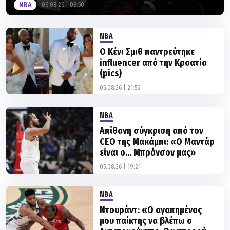
NBA
06.08.26 | 08:50
NBA
Ο Κένι Σμιθ παντρεύτηκε
influencer από την Κροατία
(pics)
05.08.26 | 21:55
NBA
Απίθανη σύγκριση από τον
CEO της Μακάμπι: «Ο Μαντάρ
είναι ο... Μπράνσον μας»
05.08.26 | 19:21
NBA
Ντουράντ: «Ο αγαπημένος
μου παίκτης να βλέπω ο