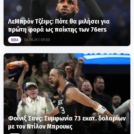
ΛεΜπρόν Τζέιμς: Πότε θα μιλήσει για
πρώτη φορά ως παίκτης των 76ers
NBA
06.08.26 | 09:00
Φοίνιξ Σανς: Συμφωνία 73 εκατ. δολαρίων
με τον Ντίλον Μπρουκς