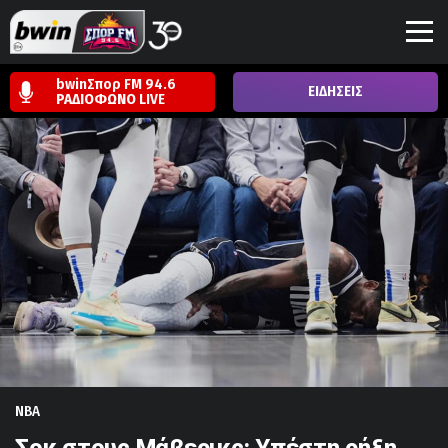
bwinΣπορ FM 94.6
ΕΙΔΗΣΕΙΣ
ΡΑΔΙΟΦΩΝΟ
LIVE
NBA
Σοκ στους Μάβερικς: Υπέστη ρήξη