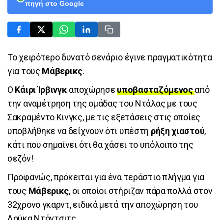
πηγή στο Google
Το χειρότερο δυνατό σενάριο έγινε πραγματικότητα
για τους
Μάβερικς
.
Ο
Κάιρι Ίρβινγκ
αποχώρησε
υποβασταζόμενος
από
την αναμέτρηση της ομάδας του Ντάλας με τους
Σακραμέντο Κινγκς, με τις εξετάσεις στις οποίες
υποβλήθηκε να δείχνουν ότι υπέστη
ρήξη χιαστού
,
κάτι που σημαίνει ότι θα χάσει το υπόλοιπο της
σεζόν!
Προφανώς, πρόκειται για ένα τεράστιο πλήγμα για
τους
Μάβερικς
, οι οποίοι στήριζαν πάρα πολλά στον
32χρονο γκαρντ, ειδικά μετά την αποχώρηση του
Λούκα Ντόντσιτς.