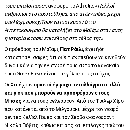
τους υπόλοιπους
», ανέφερε το Athletic. «
Πολλοί
άνθρωποι στο πρωτάθλημα, από ατζέντηδες μέχρι
στελέχη, συνεχίζουν να πιστεύουν ότι ο
Αντετοκούνμπο θα καταλήξει στο Μαϊάμι όταν αυτή
η ιστορία φτάσει επιτέλους στο τέλος της
».
Ο πρόεδρος του Μαϊάμι,
Πατ Ράιλι
, έχει ήδη
καταστήσει σαφές ότι οι Χιτ σκοπεύουν να κινηθούν
δυναμικά για την ενίσχυσή τους αυτό το καλοκαίρι
και ο Greek Freak είναι ο μεγάλος τους στόχος.
Οι Χιτ έχουν
αρκετά έμψυχα ανταλλάγματα αλλά
και pick που μπορούν να προσφέρουν στους
Μπακς
για να τους δελεάσουν. Από τον Τάιλερ Χίρο,
που κατάγεται από το Μιλγουόκι, μέχρι τον νεαρό
σέντερ Κελ'ελ Γουέρ και τον Σέρβο φόργουορντ,
Νίκολα Γιόβιτς, καθώς επίσης και επιλογές πρώτου