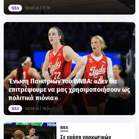
NBA
08.08.26 | 17:28
Ένωση Παικτριών του WNBA: «Δεν θα
επιτρέψουμε να μας χρησιμοποιήσουν ως
πολιτικά πιόνια»
NBA
08.08.26 | 16:34
NBA
Σε χρήση ναρκωτικών