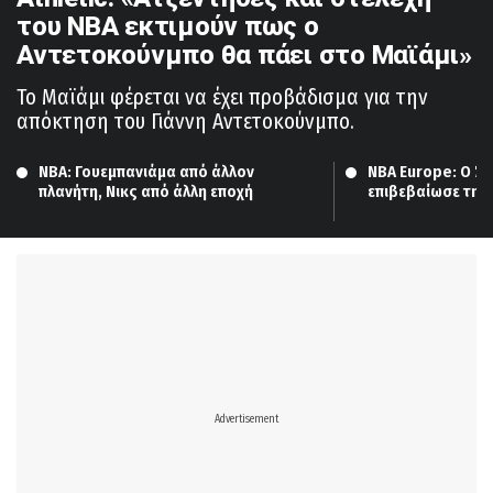
του ΝΒΑ εκτιμούν πως ο
Αντετοκούνμπο θα πάει στο Μαϊάμι»
Το Μαϊάμι φέρεται να έχει προβάδισμα για την
απόκτηση του Γιάννη Αντετοκούνμπο.
NBA: Γουεμπανιάμα από άλλον 
NBA Europe: Ο Άν
πλανήτη, Νικς από άλλη εποχή
επιβεβαίωσε την 
λίγκας το 2027