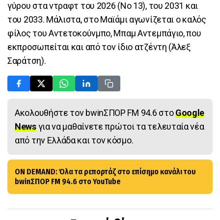
γύρου στα ντραφτ του 2026 (Νο 13), του 2031 και
του 2033. Μάλιστα, στο Μαϊάμι αγωνίζεται ο καλός
φίλος του Αντετοκούνμπο, Μπαμ Αντεμπάγιο, που
εκπροσωπείται και από τον ίδιο ατζέντη (Άλεξ
Σαράτση).
Ακολουθήστε τον bwinΣΠΟΡ FM 94.6 στο
Google
News
για να μαθαίνετε πρώτοι τα τελευταία νέα
από την Ελλάδα και τον κόσμο.
ON DEMAND: Όλα τα ρεπορτάζ στο επίσημο κανάλι του
bwinΣΠΟΡ FM 94.6 στο YouTube