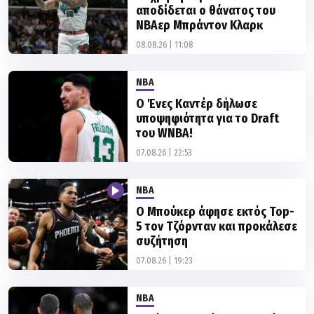
αποδίδεται ο θάνατος του
ΝΒΑερ Μπράντον Κλαρκ
08.08.26 | 11:08
NBA
Ο Ένες Καντέρ δήλωσε
υποψηφιότητα για το Draft
του WNBA!
07.08.26 | 22:53
NBA
Ο Μπούκερ άφησε εκτός Top-
5 τον Τζόρνταν και προκάλεσε
συζήτηση
07.08.26 | 19:23
NBA