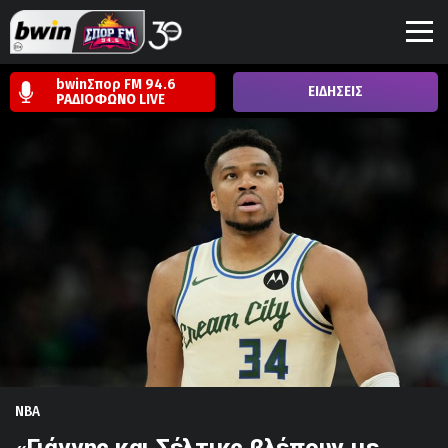
bwinΣπορ FM 94.6
ΕΙΔΗΣΕΙΣ
ΡΑΔΙΟΦΩΝΟ
LIVE
NBA
«Γιάννης και Σέλτικς βλέπουν με