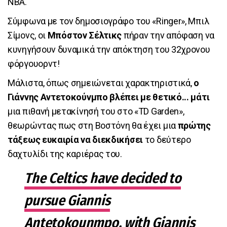
ΝΒΑ.
Σύμφωνα με τον δημοσιογράφο του «Ringer», Μπιλ
Σίμονς, οι
Μπόστον Σέλτικς
πήραν την απόφαση να
κυνηγήσουν δυναμικά την απόκτηση του 32χρονου
φόργουορντ!
Μάλιστα, όπως σημειώνεται χαρακτηριστικά,
ο
Γιάννης Αντετοκούνμπο βλέπει με θετικό... μάτι
μια πιθανή μετακίνησή του στο «TD Garden»,
θεωρώντας πως στη Βοστόνη θα έχει μια
πρώτης
τάξεως ευκαιρία να διεκδικήσει
το δεύτερο
δαχτυλίδι της καριέρας του.
The Celtics have decided to
pursue Giannis
Antetokounmpo, with Giannis