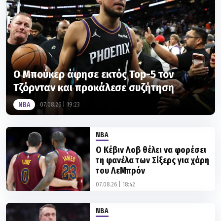
Ο Μπούκερ άφησε εκτός Top-5 τον
Τζόρνταν και προκάλεσε συζήτηση
NBA
07.08.26 | 19:23
NBA
Ο Κέβιν Λοβ θέλει να φορέσει
τη φανέλα των Σίξερς για χάρη
του ΛεΜπρόν
07.08.26 | 18:42
NBA