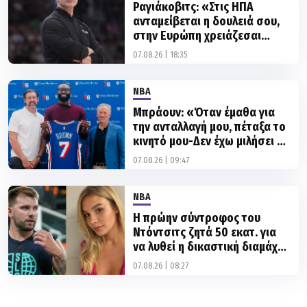
Ραγιάκοβιτς: «Στις ΗΠΑ
ανταμείβεται η δουλειά σου,
στην Ευρώπη χρειάζεσαι
γνωριμίες για να βρεις
07.08.26 | 18:35
δουλειά»
NBA
Μπράουν: «Όταν έμαθα για
την ανταλλαγή μου, πέταξα το
κινητό μου-Δεν έχω μιλήσει με
Τέιτουμ»
07.08.26 | 09:47
NBA
Η πρώην σύντροφος του
Ντόντσιτς ζητά 50 εκατ. για
να λυθεί η δικαστική διαμάχη
για την επιμέλεια των παιδιών
07.08.26 | 08:27
τους