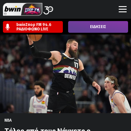
bwinΣπορ FM 94.6
ΕΙΔΗΣΕΙΣ
ΡΑΔΙΟΦΩΝΟ
LIVE
NBA
Τέλος από τους Νάγκετς ο