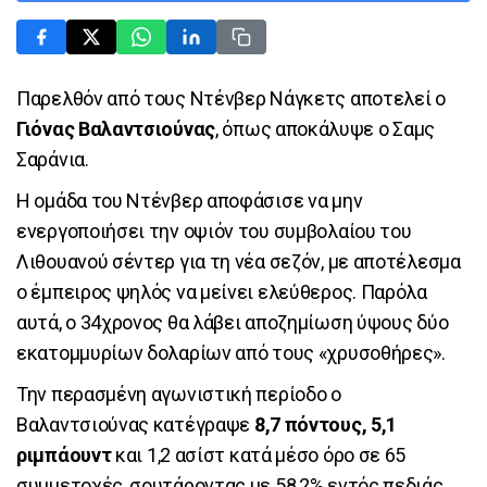
Παρελθόν από τους Ντένβερ Νάγκετς αποτελεί ο
Γιόνας Βαλαντσιούνας
, όπως αποκάλυψε ο Σαμς
Σαράνια.
Η ομάδα του Ντένβερ αποφάσισε να μην
ενεργοποιήσει την οψιόν του συμβολαίου του
Λιθουανού σέντερ για τη νέα σεζόν, με αποτέλεσμα
ο έμπειρος ψηλός να μείνει ελεύθερος. Παρόλα
αυτά, ο 34χρονος θα λάβει αποζημίωση ύψους δύο
εκατομμυρίων δολαρίων από τους «χρυσοθήρες».
Την περασμένη αγωνιστική περίοδο ο
Βαλαντσιούνας κατέγραψε
8,7 πόντους, 5,1
ριμπάουντ
και 1,2 ασίστ κατά μέσο όρο σε 65
συμμετοχές, σουτάροντας με 58,2% εντός πεδιάς