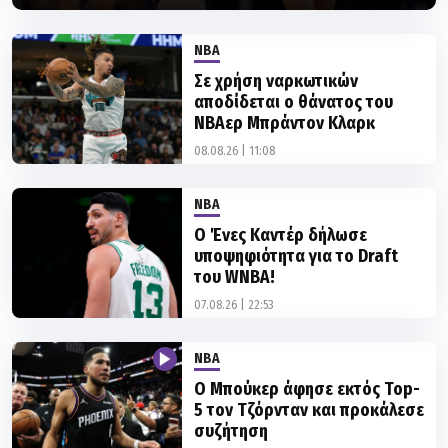
NBA
Σε χρήση ναρκωτικών
αποδίδεται ο θάνατος του
ΝΒΑερ Μπράντον Κλαρκ
08.08.26 | 11:08
NBA
Ο Ένες Καντέρ δήλωσε
υποψηφιότητα για το Draft
του WNBA!
07.08.26 | 22:53
NBA
Ο Μπούκερ άφησε εκτός Top-
5 τον Τζόρνταν και προκάλεσε
συζήτηση