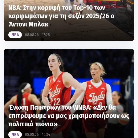
ΝΒΑ: Στην κορυφή του Top-10 των
καρφωμάτων για τη σεζόν 2025/26 ο
Άντονι Μπλακ
NBA
08.08.26 | 17:28
Ένωση Παικτριών του WNBA: «Δεν θα
επιτρέψουμε να μας χρησιμοποιήσουν ως
πολιτικά πιόνια»
NBA
08.08.26 | 16:34