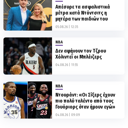
Απέσυρε τα ασφαλιστικά
μέτρα κατά Ντόντσιτς η
μητέρα των παιδιών του
05.08.26 | 12:35
NBA
Δεν αφήνουν τον Τζρου
Χόλιντεϊ οι Μπλέιζερς
04.08.26 | 11:55
NBA
Ντουράντ: «Οι Σίξερς έχουν
πιο πολύ ταλέντο από τους
Γουόριορς όταν ήμουν εγώ»
04.08.26 | 09:09