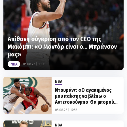
Απίθανη σύγκριση από τον CEO της
Μακάμπι: «Ο Μαντάρ είναι ο... Μπράνσον
μας»
NBA
05.08.26 | 19:21
NBA
Ντουράντ: «Ο αγαπημένος
μου παίκτης να βλέπω ο
Αντετοκούνμπο-Θα μπορούσε
να γίνει ο κορυφαίος ever»
05.08.26 | 17:56
NBA