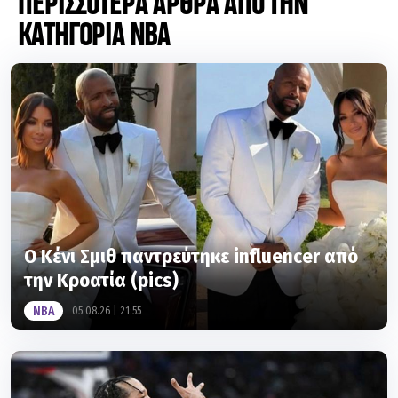
ΠΕΡΙΣΣΟΤΕΡΑ ΑΡΘΡΑ ΑΠΟ ΤΗΝ
ΚΑΤΗΓΟΡΙΑ NBA
Ο Κένι Σμιθ παντρεύτηκε influencer από
την Κροατία (pics)
NBA
05.08.26 | 21:55