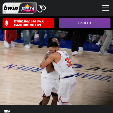
bwinΣπορ FM 94.6
ΕΙΔΗΣΕΙΣ
ΡΑΔΙΟΦΩΝΟ
LIVE
NBA