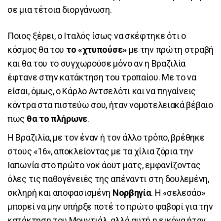
σε μια τέτοια διοργάνωση.
Ποιος ξέρει, ο Ιταλός ίσως να σκέφτηκε ότι ο
κόσμος θα του
το «χτυπούσε»
με την πρώτη στραβή
και θα του το συγχωρούσε μόνο αν η Βραζιλία
έφτανε στην κατάκτηση του τροπαίου. Με το να
είσαι, όμως, ο Κάρλο Αντσελότι και να πηγαίνεις
κόντρα στα πιστεύω σου, ήταν νομοτελειακά βέβαιο
πως
θα το πλήρωνε
.
Η Βραζιλία, με τον έναν ή τον άλλο τρόπο, βρέθηκε
στους «16», αποκλείοντας με τα χίλια ζόρια την
Ιαπωνία στο πρώτο νοκ άουτ ματς, εμφανίζοντας
όλες τις παθογένειές της απέναντι στη δουλεμένη,
σκληρή και αποφασισμένη
Νορβηγία
. Η «σελεσάο»
μπορεί να μην υπήρξε ποτέ το πρώτο φαβορί για την
κατάκτηση του Μουντιάλ, αλλά αυτή η εικόνα ήταν