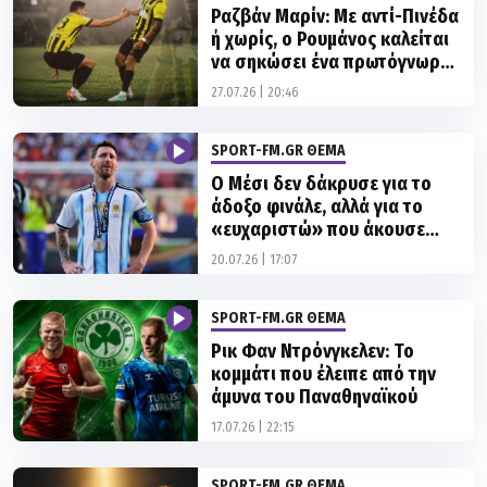
να σηκώσει ένα πρωτόγνωρο
βάρος στις πλάτες του
27.07.26 | 20:46
SPORT-FM.GR ΘΕΜΑ
Ο Μέσι δεν δάκρυσε για το
άδοξο φινάλε, αλλά για το
«ευχαριστώ» που άκουσε
από την ανθρωπότητα…
20.07.26 | 17:07
SPORT-FM.GR ΘΕΜΑ
Ρικ Φαν Ντρόνγκελεν: Το
κομμάτι που έλειπε από την
άμυνα του Παναθηναϊκού
17.07.26 | 22:15
SPORT-FM.GR ΘΕΜΑ
Η Χρυσή Μπάλα κρίνεται στον