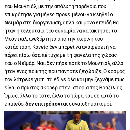
του Μουντιάλ, με την απόλυτη παράνοια που
επικράτησε για μήνες προκειμένου να κληθεί ο
Νεϊμάρ
στη διοργάνωση, απλά και μόνο επειδή θα
ήταν η τελευταία του ευκαιρία να κατακτήσει το
Μουντιάλ, ανεξάρτητα από την τωρινή του
κατάσταση. Κανείς δεν μπορεί να αναιρέσει ή να
πάρει πίσω όσα πέτυχε με τη φανέλα της χώρας
του ο Νεϊμάρ. Ναι, δεν πήρε ποτέ το Μουντιάλ, αλλά
ήταν ένας παίκτης που πάντοτε ξεχώριζε. Ο κόσμος
τον λάτρευε γιατί τα έδινε όλα και μην ξεχνάμε πως
είναι ο πρώτος σκόρερ στην ιστορία της Βραζιλίας.
Όμως, άλλο το τότε, άλλο το τώρα και, σε αυτό το
επίπεδο,
δεν επιτρέπονται
συναισθηματισμοί.