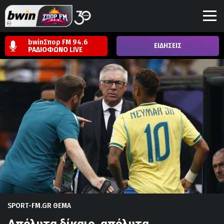
bwinΣπορ FM 94.6
ΕΙΔΗΣΕΙΣ
ΡΑΔΙΟΦΩΝΟ
LIVE
SPORT-FM.GR ΘΕΜΑ
Απόλυτα δίκαιο, απόλυτα