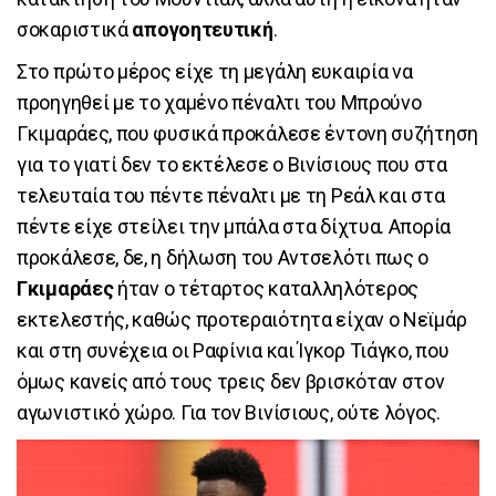
σοκαριστικά
απογοητευτική
.
Στο πρώτο μέρος είχε τη μεγάλη ευκαιρία να
προηγηθεί με το χαμένο πέναλτι του Μπρούνο
Γκιμαράες, που φυσικά προκάλεσε έντονη συζήτηση
για το γιατί δεν το εκτέλεσε ο Βινίσιους που στα
τελευταία του πέντε πέναλτι με τη Ρεάλ και στα
πέντε είχε στείλει την μπάλα στα δίχτυα. Απορία
προκάλεσε, δε, η δήλωση του Αντσελότι πως ο
Γκιμαράες
ήταν ο τέταρτος καταλληλότερος
εκτελεστής, καθώς προτεραιότητα είχαν ο Νεϊμάρ
και στη συνέχεια οι Ραφίνια και Ίγκορ Τιάγκο, που
όμως κανείς από τους τρεις δεν βρισκόταν στον
αγωνιστικό χώρο. Για τον Βινίσιους, ούτε λόγος.