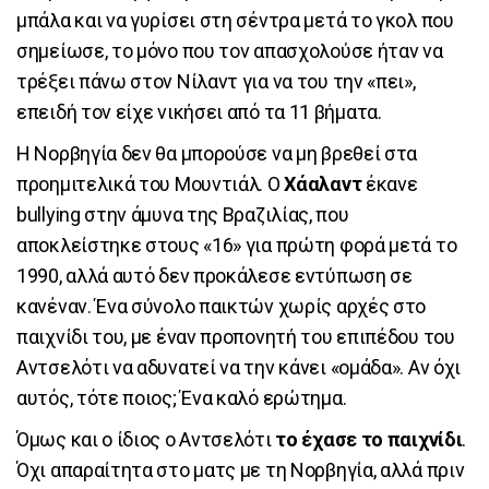
μπάλα και να γυρίσει στη σέντρα μετά το γκολ που
σημείωσε, το μόνο που τον απασχολούσε ήταν να
τρέξει πάνω στον Νίλαντ για να του την «πει»,
επειδή τον είχε νικήσει από τα 11 βήματα.
Η Νορβηγία δεν θα μπορούσε να μη βρεθεί στα
προημιτελικά του Μουντιάλ. Ο
Χάαλαντ
έκανε
bullying στην άμυνα της Βραζιλίας, που
αποκλείστηκε στους «16» για πρώτη φορά μετά το
1990, αλλά αυτό δεν προκάλεσε εντύπωση σε
κανέναν. Ένα σύνολο παικτών χωρίς αρχές στο
παιχνίδι του, με έναν προπονητή του επιπέδου του
Αντσελότι να αδυνατεί να την κάνει «ομάδα». Αν όχι
αυτός, τότε ποιος; Ένα καλό ερώτημα.
Όμως και ο ίδιος ο Αντσελότι
το έχασε το παιχνίδι
.
Όχι απαραίτητα στο ματς με τη Νορβηγία, αλλά πριν