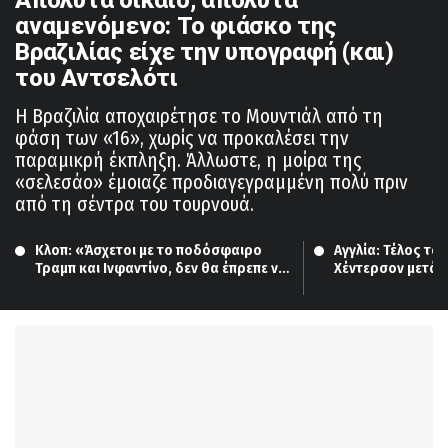
αναμενόμενο: Το φιάσκο της
Βραζιλίας είχε την υπογραφή (και)
του Αντσελότι
Η Βραζιλία αποχαιρέτησε το Μουντιάλ από τη
φάση των «16», χωρίς να προκαλέσει την
παραμικρή έκπληξη. Άλλωστε, η μοίρα της
«σελεσάο» έμοιαζε προδιαγεγραμμένη πολύ πριν
από τη σέντρα του τουρνουά.
Κλοπ: «Άσχετοι με το ποδόσφαιρο 
Αγγλία: Τέλος το 
Τραμπ και Ινφαντίνο, δεν θα έπρεπε να 
Χέντερσον μετά 
έχουν εμπλοκή»
τραυματισμό του