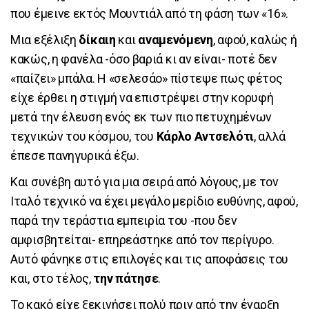
που έμεινε εκτός Μουντιάλ από τη φάση των «16».
Μια εξέλιξη
δίκαιη
και
αναμενόμενη
, αφού, καλώς ή
κακώς, η φανέλα -όσο βαριά κι αν είναι- ποτέ δεν
«παίζει» μπάλα. Η «σελεσάο» πίστεψε πως φέτος
είχε έρθει η στιγμή να επιστρέψει στην κορυφή
μετά την έλευση ενός εκ των πιο πετυχημένων
τεχνικών του κόσμου, του
Κάρλο Αντσελότι
, αλλά
έπεσε πανηγυρικά έξω.
Και συνέβη αυτό για μια σειρά από λόγους, με τον
Ιταλό τεχνικό να έχει μεγάλο μερίδιο ευθύνης, αφού,
παρά την τεράστια εμπειρία του -που δεν
αμφισβητείται- επηρεάστηκε από τον περίγυρο.
Αυτό φάνηκε στις επιλογές και τις αποφάσεις του
και, στο τέλος,
την πάτησε
.
Το κακό είχε ξεκινήσει πολύ πριν από την έναρξη