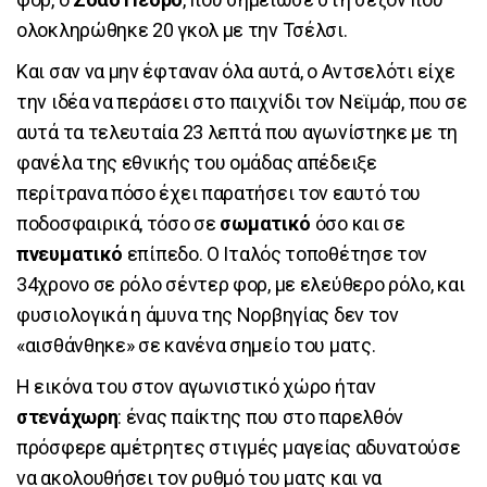
ολοκληρώθηκε 20 γκολ με την Τσέλσι.
Και σαν να μην έφταναν όλα αυτά, ο Αντσελότι είχε
την ιδέα να περάσει στο παιχνίδι τον Νεϊμάρ, που σε
αυτά τα τελευταία 23 λεπτά που αγωνίστηκε με τη
φανέλα της εθνικής του ομάδας απέδειξε
περίτρανα πόσο έχει παρατήσει τον εαυτό του
ποδοσφαιρικά, τόσο σε
σωματικό
όσο και σε
πνευματικό
επίπεδο. Ο Ιταλός τοποθέτησε τον
34χρονο σε ρόλο σέντερ φορ, με ελεύθερο ρόλο, και
φυσιολογικά η άμυνα της Νορβηγίας δεν τον
«αισθάνθηκε» σε κανένα σημείο του ματς.
Η εικόνα του στον αγωνιστικό χώρο ήταν
στενάχωρη
: ένας παίκτης που στο παρελθόν
πρόσφερε αμέτρητες στιγμές μαγείας αδυνατούσε
να ακολουθήσει τον ρυθμό του ματς και να