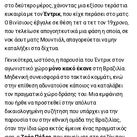
στο δεύτερο μέρος, χάνοντας μια εξίσου τεράστια
ευκαιρία με τον
Έντρικ
, που είχε περάσει στο ματς.
Ο Βινίσιους έβγαλε σε θέση τετ α τετ τον 19χρονο,
που τελείωσε απογοητευτικά μια φάση η οποία, σε
νοκ άουτ ματς Μουντιάλ, απαγορεύεται να μην
καταλήξει στα δίχτυα.
Γενικότερα, ωστόσο, η παρουσία του Έντρικ στον
αγωνιστικό χώρο
μόνο κακό έκανε
στη Βραζιλία.
Μηδενική συνεισφορά στο τακτικό κομμάτι, ενώ
στην επίθεση αδυνατούσε κάποιος να καταλάβει
τον πραγματικό χώρο δράσης του. Μια εμφάνιση
που ήρθε να προστεθεί στην απόλυτα
δικαιολογημένη συζήτηση που υπάρχει για την
παρουσία του στην εθνική ομάδα της Βραζιλίας,
όταν την ίδια ώρα εκτός έμεινε ένας πραγματικός
φορ, ο
Ζοάο Πέδρο
, που σημείωσε στη σεζόν που