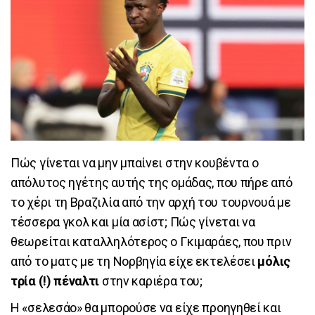
Πώς γίνεται να μην μπαίνει στην κουβέντα ο
απόλυτος ηγέτης αυτής της ομάδας, που πήρε από
το χέρι τη Βραζιλία από την αρχή του τουρνουά με
τέσσερα γκολ και μία ασίστ; Πώς γίνεται να
θεωρείται καταλληλότερος ο Γκιμαράες, που πριν
από το ματς με τη Νορβηγία είχε εκτελέσει
μόλις
τρία (!) πέναλτι
στην καριέρα του;
Η «σελεσάο» θα μπορούσε να είχε προηγηθεί και