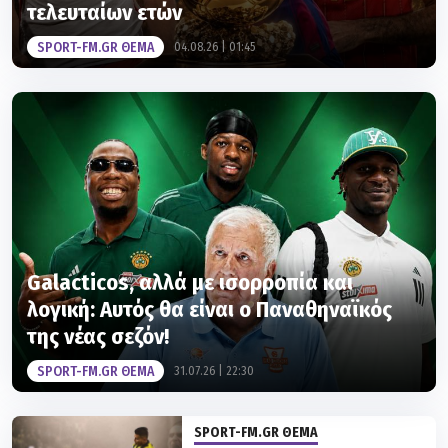
SPORT-FM.GR ΘΕΜΑ
04.08.26 | 01:45
Galacticos, αλλά με ισορροπία και
λογική: Αυτός θα είναι ο Παναθηναϊκός
της νέας σεζόν!
SPORT-FM.GR ΘΕΜΑ
31.07.26 | 22:30
SPORT-FM.GR ΘΕΜΑ
Ραζβάν Μαρίν: Με αντί-Πινέδα
ή χωρίς, ο Ρουμάνος καλείται