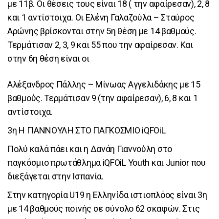
με 11β. Οι θέσεις τους είναι 18 ( την αφαίρεσαν), 2, 8
και 1 αντίστοιχα. Οι Ελένη Γαλαζούλα – Σταύρος
Αρώνης βρίσκονται στην 5η θέση με 14 βαθμούς.
Τερμάτισαν 2, 3, 9 και 55 που την αφαίρεσαν. Και
στην 6η θέση είναι οι
Αλέξανδρος Πάλλης – Μίνωας Αγγελιδάκης με 15
βαθμούς. Τερμάτισαν 9 (την αφαίρεσαν), 6, 8 και 1
αντίστοιχα.
3η Η ΓΙΑΝΝΟΥΛΗ ΣΤΟ ΠΑΓΚΟΣΜΙΟ iQFOiL
Πολύ καλά πάει και η Δανάη Γιαννούλη στο
παγκόσμιο πρωτάθλημα iQFOiL Youth και Junior που
διεξάγεται στην Ισπανία.
Στην κατηγορία U19 η Ελληνίδα ιστιοπλόος είναι 3η
με 14 βαθμούς ποινής σε σύνολο 62 σκαφών. Στις