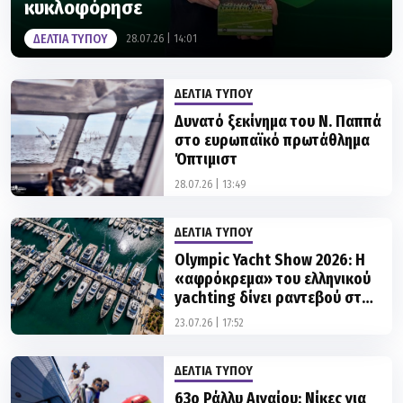
ΔΕΛΤΙΑ ΤΥΠΟΥ
ΔΕΛΤΙΑ ΤΥΠΟΥ
Δυνατό ξεκίνημα του Ν. Παππά
στο ευρωπαϊκό πρωτάθλημα
Όπτιμιστ
28.07.26 | 13:49
ΔΕΛΤΙΑ ΤΥΠΟΥ
Olympic Yacht Show 2026: Η
«αφρόκρεμα» του ελληνικού
yachting δίνει ραντεβού στο
Λαύριο
23.07.26 | 17:52
ΔΕΛΤΙΑ ΤΥΠΟΥ
63ο Ράλλυ Αιγαίου: Νίκες για
«PEGA» και «TRINITY» στο
ONEX CUP της Σύρου