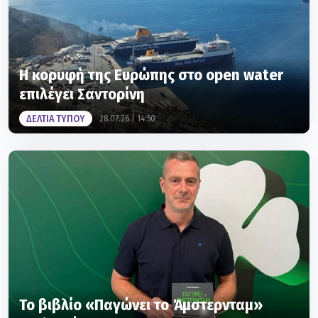
Η κορυφή της Ευρώπης στο open water
επιλέγει Σαντορίνη
ΔΕΛΤΙΑ ΤΥΠΟΥ
28.07.26 | 14:50
Το βιβλίο «Παγώνει το Άμστερνταμ»
κυκλοφόρησε
28.07.26 | 14:01