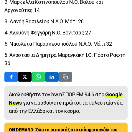
2. Μαρκέλλα Κοτινοπούλου Ν.Ο. Βόλου και
Αργοναύτες 14
3. Δανάη Βασιλείου Ν.Α.Ο. Μάτι 26
4. Αλκυόνη Φεγγάρη Ν.Ο. Βόνιτσας 27
5. Νικολέτα Παρασκευοπούλου Ν.Α.Ο. Μάτι 32
6. Αναστασία Δήμητρα Μαραγκάκη Ι.Ο. Πόρτο Ράφτη
36
Ακολουθήστε τον bwinΣΠΟΡ FM 94.6 στο
Google
News
για να μαθαίνετε πρώτοι τα τελευταία νέα
από την Ελλάδα και τον κόσμο.
ON DEMAND: Όλα τα ρεπορτάζ στο επίσημο κανάλι του