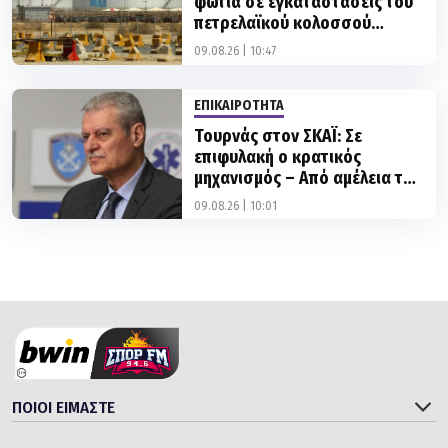
Aramco στη Σαουδική Αραβία
09.08.26 | 10:47
ΕΠΙΚΑΙΡΟΤΗΤΑ
Τουρνάς στον ΣΚΑΪ: Σε
επιφυλακή ο κρατικός
μηχανισμός – Από αμέλεια το
90% των πυρκαγιών
09.08.26 | 10:01
ΠΟΙΟΙ ΕΙΜΑΣΤΕ
ΚΑΤΗΓΟΡΙΕΣ