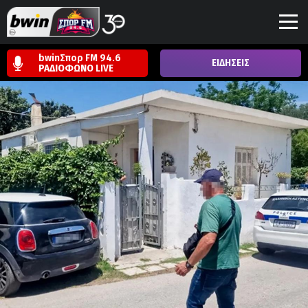
bwinΣπορ FM 94.6
ΕΙΔΗΣΕΙΣ
ΡΑΔΙΟΦΩΝΟ
LIVE