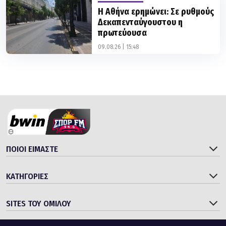
Δεκαπενταύγουστου η
πρωτεύουσα
09.08.26 | 15:48
ΠΟΙΟΙ ΕΙΜΑΣΤΕ
ΚΑΤΗΓΟΡΙΕΣ
SITES ΤΟΥ ΟΜΙΛΟΥ
© 2006 - 2026 bwinΣΠΟΡ FM 94.6
Designed & Developed by
Gloman S.A.
,
WHISKEY
|
Radio powered by