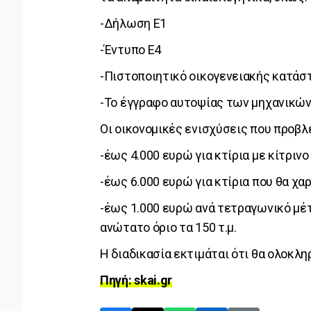
-Δήλωση Ε1
-Έντυπο Ε4
-Πιστοποιητικό οικογενειακής κατάσ
-Το έγγραφο αυτοψίας των μηχανικώ
Οι οικονομικές ενισχύσεις που προβλ
-έως 4.000 ευρώ για κτίρια με κίτριν
-έως 6.000 ευρώ για κτίρια που θα χ
-έως 1.000 ευρώ ανά τετραγωνικό μέτ
ανώτατο όριο τα 150 τ.μ.
Η διαδικασία εκτιμάται ότι θα ολοκλ
Πηγή: skai.gr