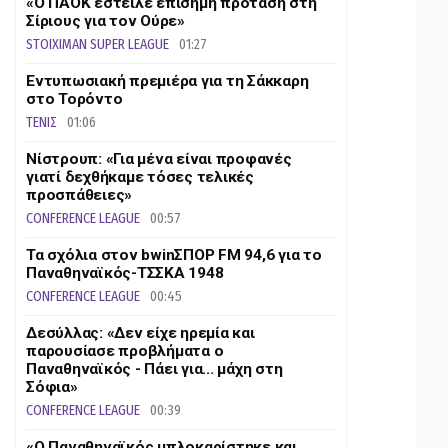
«Ο ΠΑΟΚ έστειλε επίσημη πρόταση στη
Σίριους για τον Ούρε»
STOIXIMAN SUPER LEAGUE
01:27
Εντυπωσιακή πρεμιέρα για τη Σάκκαρη
στο Τορόντο
ΤΕΝΙΣ
01:06
Νίστρουπ: «Για μένα είναι προφανές
γιατί δεχθήκαμε τόσες τελικές
προσπάθειες»
CONFERENCE LEAGUE
00:57
Τα σχόλια στον bwinΣΠΟΡ FM 94,6 για το
Παναθηναϊκός-ΤΣΣΚΑ 1948
CONFERENCE LEAGUE
00:45
Δεσύλλας: «Δεν είχε ηρεμία και
παρουσίασε προβλήματα ο
Παναθηναϊκός - Πάει για... μάχη στη
Σόφια»
CONFERENCE LEAGUE
00:39
«Ο Παναθηναϊκός μπλοκαρίστηκε και