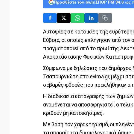
Προσθέστε τον bwinΣΠΟΡ FM 94.6 ως 
Αυτοψίες σε κατοικίες της ευρύτερη
Εύβοια, οι οποίες επλήγησαν από τον σ
πραγματοποιεί από το πρωί της Δευτ
Αποκατάστασης Φυσικών Καταστροφ
Σύμφωνα με δηλώσεις του δημάρχου Μ
Τσαπουρνιώτη στο evima.gr, μέχρι στ
σοβαρές φθορές που προκλήθηκαν από
Η διαδικασία καταγραφής των ζημιών 
αναμένεται να αποσαφηνιστεί ο τελικ
κριθούν μη κατοικήσιμες.
Με βάση τον χαρακτηρισμό, οι πληγέν
τα απαραίτητα δικαιολογητικά, όπως: