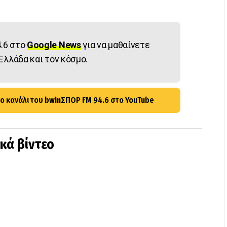
.6 στο
Google News
για να μαθαίνετε
Ελλάδα και τον κόσμο.
ο κανάλι του bwinΣΠΟΡ FM 94.6 στο YouTube
ικά βίντεο