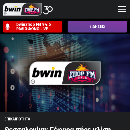
bwinΣπορ FM 94.6
ΕΙΔΗΣΕΙΣ
ΡΑΔΙΟΦΩΝΟ
LIVE
ΕΠΙΚΑΙΡΟΤΗΤΑ
Θεσσαλονίκη: Γέφυρα πήρε κλίση