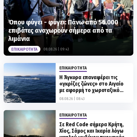
Όπου φύγει - φύγει: Πάνω από 56.000
επιβάτες αναχωρούν σήμερα από τα
λιμάνια
ΕΠΙΚΑΙΡΟΤΗΤΑ
08.08.26 | 09:43
ΕΠΙΚΑΙΡΟΤΗΤΑ
Η Άγκυρα επαναφέρει τις
«γκρίζες ζώνες» στο Αιγαίο
με αφορμή το χωροταξικό
πλαίσιο για τον τουρισμό
08.08.26 | 08:43
ΕΠΙΚΑΙΡΟΤΗΤΑ
Σε Red Code σήμερα Κρήτη,
Χίος, Σάμος και Ικαρία λόγω
υψηλού κινδύνου πυρκαγιάς
08.08.26 | 08:05