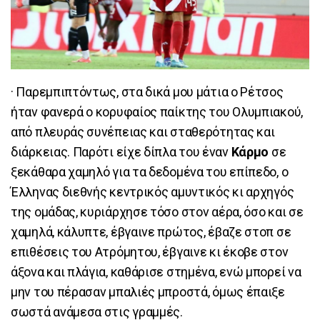
· Παρεμπιπτόντως, στα δικά μου μάτια ο Ρέτσος
ήταν φανερά ο κορυφαίος παίκτης του Ολυμπιακού,
από πλευράς συνέπειας και σταθερότητας και
διάρκειας. Παρότι είχε δίπλα του έναν
Κάρμο
σε
ξεκάθαρα χαμηλό για τα δεδομένα του επίπεδο, ο
Έλληνας διεθνής κεντρικός αμυντικός κι αρχηγός
της ομάδας, κυριάρχησε τόσο στον αέρα, όσο και σε
χαμηλά, κάλυπτε, έβγαινε πρώτος, έβαζε στοπ σε
επιθέσεις του Ατρόμητου, έβγαινε κι έκοβε στον
άξονα και πλάγια, καθάρισε στημένα, ενώ μπορεί να
μην του πέρασαν μπαλιές μπροστά, όμως έπαιξε
σωστά ανάμεσα στις γραμμές.