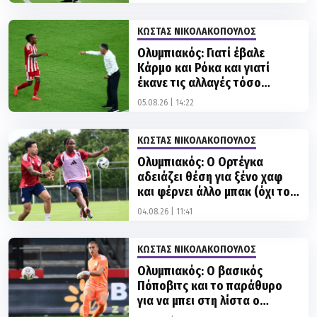
Ολυμπιακός: Γιατί έβαλε
Κάρμο και Ρόκα και γιατί
έκανε τις αλλαγές τόσο
γρήγορα
05.08.26 | 14:22
ΚΩΣΤΑΣ ΝΙΚΟΛΑΚΟΠΟΥΛΟΣ
Ολυμπιακός: Ο Ορτέγκα
αδειάζει θέση για ξένο χαφ
και φέρνει άλλο μπακ (όχι τον
Σαλάχ)
04.08.26 | 11:41
ΚΩΣΤΑΣ ΝΙΚΟΛΑΚΟΠΟΥΛΟΣ
Ολυμπιακός: Ο βασικός
Πόποβιτς και το παράθυρο
για να μπει στη λίστα ο
Ορτέγκα!
03.08.26 | 15:24