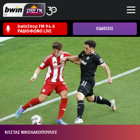
bwinΣπορ FM 94.6
ΕΙΔΗΣΕΙΣ
ΡΑΔΙΟΦΩΝΟ
LIVE
ΚΩΣΤΑΣ ΝΙΚΟΛΑΚΟΠΟΥΛΟΣ