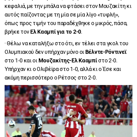
κεφαλιά, με την μπάλα να φτάσει στον Μουζακίτη κι
αυτός παίζοντας με τη μία σε μία λίγο «τυφλή»,
όπως προς τιμήν του παραδέχθηκε ο μικρός, πάσα,
βρήκε τον
Ελ Κααμπί για το 2-0
.
· Θέλω να καταλήξω στο ότι, εν τέλει στα γκολ του
Ολυμπιακού δεν υπήρχαν μόνο οι
Βέλντε-Ρόντινεϊ
στο 1-0 και οι
Μουζακίτης-Ελ Κααμπί
στο 2-0.
Υπήρχαν κι ο Ολιβέϊρα στο 1-0, αλλά κι ο Έσε και
ακόμη περισσότερο ο Ρέτσος στο 2-0.