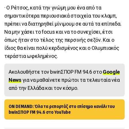
· Ο Ρέτσος, κατά την γνώμη μου ένα από τα
σημαντικότερα περιουσιακά στοιχεία του κλαμπ,
πρέπει να διατηρηθεί μίνιμουμ σε αυτά τα επίπεδα.
Να μην χάσει το focus και να το συνεχίσει, έτσι
όπως ήταν στο τέλος της περσινής σεζόν. Και ο
ίδιος θα είναι πολύ κερδισμένος και ο Ολυμπιακός
τεράστια ωφελημένος.
Ακολουθήστε τον bwinΣΠΟΡ FM 94.6 στο
Google
News
για να μαθαίνετε πρώτοι τα τελευταία νέα
από την Ελλάδα και τον κόσμο.
ON DEMAND: Όλα τα ρεπορτάζ στο επίσημο κανάλι του
bwinΣΠΟΡ FM 94.6 στο YouTube