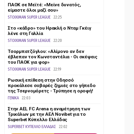
ΠΑΟΚ σε Μεϊτέ: «Μείνε δυνατός,
είμαστε όλοι μαζί σου»
STOIXIMAN SUPER LEAGUE
22:25
Στο «κάδρο» του Ηρακλή ο Νταμ Γκέιγ
λένε στη Γαλλία
STOIXIMAN SUPER LEAGUE
22:20
Τσορμπατζόγλου: «Αλίμονο αν δεν
έβλεπαν τον Κωνσταντέλια - Οι σκέψεις
του ΠΑΟΚ για φορ»
STOIXIMAN SUPER LEAGUE
22:19
Ρωσική επίθεση στην Οδησσό
προκάλεσε σοβαρές ζημιές στο γήπεδο
της Τσερνομόρετς - Τρύπησε η οροφή!
ΓΕΝΙΚΑ
22:03
Στην AEL FC Arena η αναμέτρηση των
Τρικάλων με την ΑΕΛ Novibet για το
Superbet Κύπελλο Ελλάδας
SUPERBET ΚΥΠΕΛΛΟ ΕΛΛΑΔΑΣ
22:02