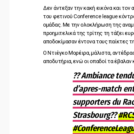
Δεν άντεξαν την κακή εικόνα και τον
του φετινού Conference league κόντρ
ομάδας. Με την ολοκλήρωση της αναμ
προημιτελικά της τρίτης τη τάξει ε
αποδοκίμασαν έντονα τους παίκτες τη
Ο Ντιέγκο Μορέιρα, μάλιστα, αντέδρα
αποδυτήρια, ενώ οι οπαδοί τα έβαλαν 
?? Ambiance tendu
d’apres-match entr
supporters du Rac
Strasbourg??
#RC
#ConferenceLeag