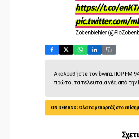
https://t.co/enK
pic.twitter.com/m
Zobenbiehler (@FloZobenb
Ακολουθήστε τον bwinΣΠΟΡ FM 94
πρώτοι τα τελευταία νέα από την 
ON DEMAND: Όλα τα ρεπορτάζ στο επίσημ
Σχετ