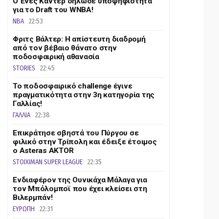
Ο Ένες Καντέρ δήλωσε υποψηφιότητα
για το Draft του WNBA!
NBA
22:53
Φριτς Βάλτερ: Η απίστευτη διαδρομή
από τον βέβαιο θάνατο στην
ποδοσφαιρική αθανασία
STORIES
22:45
Το ποδοσφαιρικό challenge έγινε
πραγματικότητα στην 3η κατηγορία της
Γαλλίας!
ΓΑΛΛΙΑ
22:38
Επικράτησε σβηστά του Πύργου σε
φιλικό στην Τρίπολη και έδειξε έτοιμος
ο Asteras AKTOR
STOIXIMAN SUPER LEAGUE
22:35
Ενδιαφέρον της Ουνικάχα Μάλαγα για
τον Μπόλομποϊ που έχει κλείσει στη
Βιλερμπάν!
ΕΥΡΩΠΗ
22:31