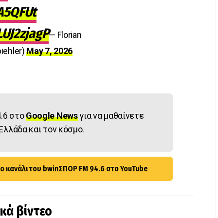
TA5QFUt
LUJ2zjagP
— Florian
iehler)
May 7, 2026
.6 στο
Google News
για να μαθαίνετε
Ελλάδα και τον κόσμο.
ο κανάλι του bwinΣΠΟΡ FM 94.6 στο YouTube
ικά βίντεο