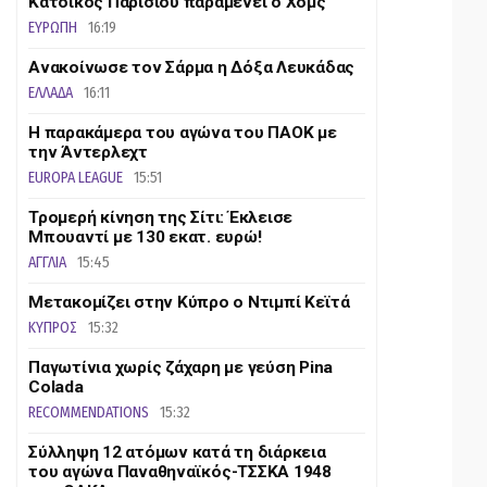
Κάτοικος Παρισιού παραμένει ο Χομς
ΕΥΡΩΠΗ
16:19
Ανακοίνωσε τον Σάρμα η Δόξα Λευκάδας
ΕΛΛΑΔΑ
16:11
Η παρακάμερα του αγώνα του ΠΑΟΚ με
την Άντερλεχτ
EUROPA LEAGUE
15:51
Τρομερή κίνηση της Σίτι: Έκλεισε
Μπουαντί με 130 εκατ. ευρώ!
ΑΓΓΛΙΑ
15:45
Μετακομίζει στην Κύπρο ο Ντιμπί Κεϊτά
ΚΥΠΡΟΣ
15:32
Παγωτίνια χωρίς ζάχαρη με γεύση Pina
Colada
RECOMMENDATIONS
15:32
Σύλληψη 12 ατόμων κατά τη διάρκεια
του αγώνα Παναθηναϊκός-ΤΣΣΚΑ 1948