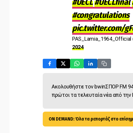
#UECL
#UECLfinal
#congratulations
pic.twitter.com/g
PAS_Lamia_1964_Official
2024
Ακολουθήστε τον bwinΣΠΟΡ FM 94
πρώτοι τα τελευταία νέα από την 
ON DEMAND: Όλα τα ρεπορτάζ στο επίσημ