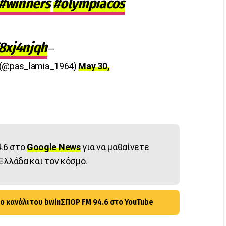
#winners
#olympiacos
F8xj4njqh
—
 (@pas_lamia_1964)
May 30,
.6 στο
Google News
για να μαθαίνετε
Ελλάδα και τον κόσμο.
ο κανάλι του bwinΣΠΟΡ FM 94.6 στο YouTube