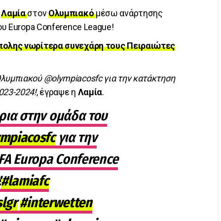
η
Λαμία
στον
Ολυμπιακό
μέσω ανάρτησης
του Europa Conference League!
πολης νωρίτερα συνεχάρη τους Πειραιώτες
λυμπιακού @olympiacosfc για την κατάκτηση
023-2024!
, έγραψε η
Λαμία
.
ια στην ομάδα του
mpiacosfc
για την
FA Europa Conference
!
#lamiafc
slgr
#interwetten