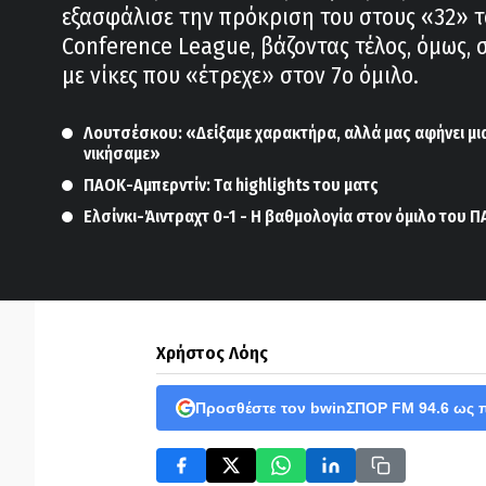
εξασφάλισε την πρόκριση του στους «32» 
Conference League, βάζοντας τέλος, όμως, 
με νίκες που «έτρεχε» στον 7ο όμιλο.
Λουτσέσκου: «Δείξαμε χαρακτήρα, αλλά μας αφήνει μια
νικήσαμε»
ΠΑΟΚ-Αμπερντίν: Tα highlights του ματς
Ελσίνκι-Άιντραχτ 0-1 - Η βαθμολογία στον όμιλο του 
Χρήστος Λόης
Προσθέστε τον bwinΣΠΟΡ FM 94.6 ως 