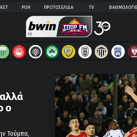
ΚΕΤ
ΡΟΗ
ΠΡΩΤΟΣΕΛΙΔΑ
TV
ΒΑΘΜΟΛΟΓΙ
 αλλά
ο ο
ην Τούμπα,