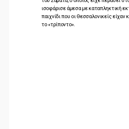
του Σαμάτα, ο οποίος είχε περάσει στ
ισοφάρισε άμεσα με καταπληκτική ε
παιχνίδι που οι Θεσσαλονικείς είχαν κ
το «τρίποντο».