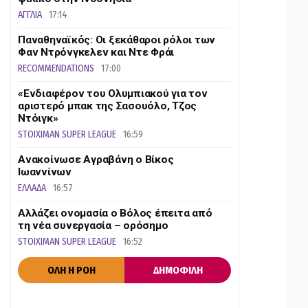
ΑΓΓΛΙΑ
17:14
Παναθηναϊκός: Οι ξεκάθαροι ρόλοι των
Φαν Ντρόνγκελεν και Ντε Φράι
RECOMMENDATIONS
17:00
«Ενδιαφέρον του Ολυμπιακού για τον
αριστερό μπακ της Σασουόλο, Τζος
Ντόιγκ»
STOIXIMAN SUPER LEAGUE
16:59
Ανακοίνωσε Αγραβάνη ο Βίκος
Ιωαννίνων
ΕΛΛΑΔΑ
16:57
Αλλάζει ονομασία ο Βόλος έπειτα από
τη νέα συνεργασία – ορόσημο
STOIXIMAN SUPER LEAGUE
16:52
ΟΛΗ Η ΡΟΗ
ΔΗΜΟΦΙΛΗ