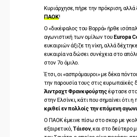
Κυριάρχησε, πήρε την πρόκριση, αλλά
ΠΑΟΚ
!
Ο «δικέφαλος του Βορρά» ήρθε ισόπαλ
αγωνιστική των ομίλων του
Europa C
ευκαιριών άξιζε τη νίκη, αλλά δέχτηκε
ευκαιρία να δώσει συνέχεια στο απόλ
στον 7ο όμιλο.
Έτσι, οι «ασπρόμαυροι» με δέκα πόντ
την παρουσία τους στις ευρωπαϊκές δ
Άιντραχτ Φρανκφούρτης
έφτασε στου
στην Ελσίνκι, κάτι που σημαίνει ότι η
κριθεί εν πολλοίς την επόμενη αγων
Ο ΠΑΟΚ έμεινε πίσω στο σκορ με γκο
εξαιρετικό,
Τάισον
, και στο δεύτερο