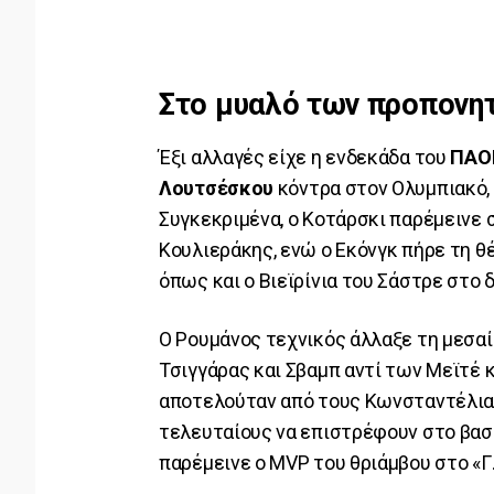
Στο μυαλό των προπονη
Έξι αλλαγές είχε η ενδεκάδα του
ΠΑΟ
Λουτσέσκου
κόντρα στον Ολυμπιακό, μ
Συγκεκριμένα, ο Κοτάρσκι παρέμεινε σ
Κουλιεράκης, ενώ ο Εκόνγκ πήρε τη θ
όπως και ο Βιεϊρίνια του Σάστρε στο δ
Ο Ρουμάνος τεχνικός άλλαξε τη μεσαί
Τσιγγάρας και Σβαμπ αντί των Μεϊτέ 
αποτελούταν από τους Κωνσταντέλια,
τελευταίους να επιστρέφουν στο βασ
παρέμεινε ο MVP του θριάμβου στο «Γ