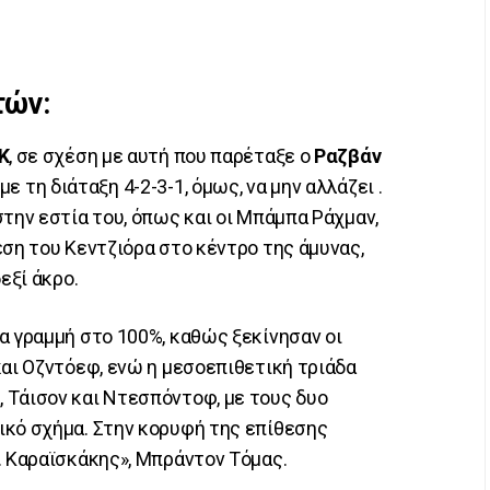
τών:
Κ
, σε σχέση με αυτή που παρέταξε ο
Ραζβάν
ε τη διάταξη 4-2-3-1, όμως, να μην αλλάζει .
την εστία του, όπως και οι Μπάμπα Ράχμαν,
έση του Κεντζιόρα στο κέντρο της άμυνας,
εξί άκρο.
α γραμμή στο 100%, καθώς ξεκίνησαν οι
και Οζντόεφ, ενώ η μεσοεπιθετική τριάδα
 Τάισον και Ντεσπόντοφ, με τους δυο
ικό σχήμα. Στην κορυφή της επίθεσης
. Καραϊσκάκης», Μπράντον Τόμας.