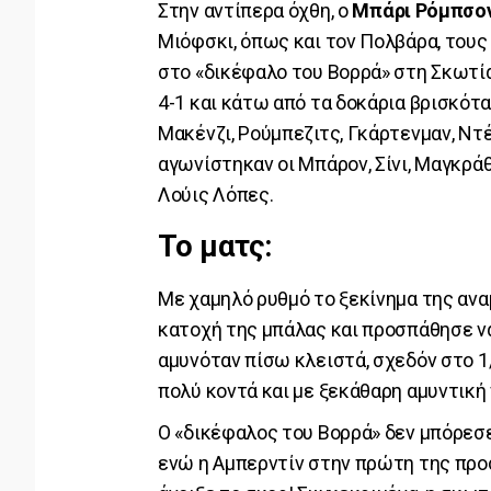
Στην αντίπερα όχθη, ο
Μπάρι Ρόμπσο
Μιόφσκι, όπως και τον Πολβάρα, τους 
στο «δικέφαλο του Βορρά» στη Σκωτί
4-1 και κάτω από τα δοκάρια βρισκότα
Μακένζι, Ρούμπεζιτς, Γκάρτενμαν, Ντέ
αγωνίστηκαν οι Μπάρον, Σίνι, Μαγκρά
Λούις Λόπες.
Το ματς:
Με χαμηλό ρυθμό το ξεκίνημα της αν
κατοχή της μπάλας και προσπάθησε να
αμυνόταν πίσω κλειστά, σχεδόν στο 1/
πολύ κοντά και με ξεκάθαρη αμυντική
Ο «δικέφαλος του Βορρά» δεν μπόρεσε
ενώ η Αμπερντίν στην πρώτη της προσ