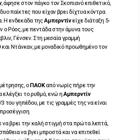
ν
, άφησε στον πάγκο τον Σκοπιανό επιθετικό,
δυο παίκτες που είχαν βρει δίχτυα κόντρα
α. Η ενδεκάδα της
Αμπερντίν
είχε διάταξη 5-
ν ο Ρόος, με πεντάδα στην άμυνα τους
βλιν, Γένσεν. Στη μεσαία γραμμή
θ και Ντάνκαν, με μοναδικό προωθημένο τον
αμέτρησης, ο
ΠΑΟΚ
από νωρίς πήρε την
 ελέγξει το ρυθμό, ενώ η
Αμπερντίν
3 του γηπέδου, με τις γραμμές της να είναι
 προσέγγιση.
 να βρει την καλή στιγμή στα πρώτα λεπτά,
πάθεια να βγει μπροστά και να επιτεθεί