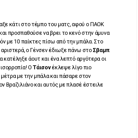
ξε κάτι στο τέμπο του ματς, αφού ο ΠΑΟΚ
αι προσπαθούσε να βρει το κενό στην άμυνα
όν με 10 παίκτες πίσω από την μπάλα. Στο
α αριστερά, ο Γένσεν έδιωξε πάνω στο
Σβαμπ
α κατέληξε άουτ και ένα λεπτό αργότερα οι
 ισορροπία! Ο
Τάισον
έκλεψε λίγο πιο
 μέτρα με την μπάλα και πάσαρε στον
ον Βραζιλιάνο και αυτός με πλασέ έστειλε