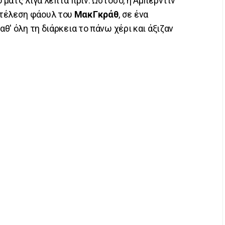
ο ματς λίγα λεπτά πριν. Ωστόσο, η Αμπερντίν
κτέλεση φάουλ του
ΜακΓκράθ
, σε ένα
αθ' όλη τη διάρκεια το πάνω χέρι και άξιζαν