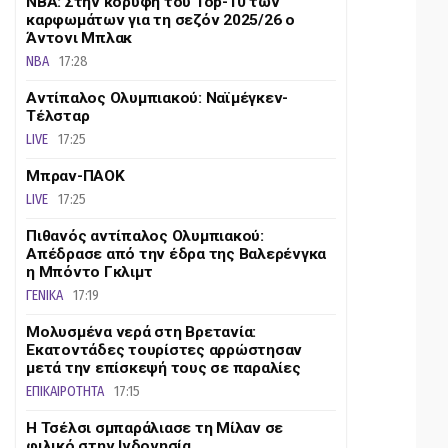
ΝΒΑ: Στην κορυφή του Top-10 των
καρφωμάτων για τη σεζόν 2025/26 ο
Άντονι Μπλακ
NBA
17:28
Αντίπαλος Ολυμπιακού: Ναϊμέγκεν-
Τέλσταρ
LIVE
17:25
Μπραν-ΠΑΟΚ
LIVE
17:25
Πιθανός αντίπαλος Ολυμπιακού:
Απέδρασε από την έδρα της Βαλερένγκα
η Μπόντο Γκλιμτ
ΓΕΝΙΚΑ
17:19
Μολυσμένα νερά στη Βρετανία:
Εκατοντάδες τουρίστες αρρώστησαν
μετά την επίσκεψή τους σε παραλίες
ΕΠΙΚΑΙΡΟΤΗΤΑ
17:15
Η Τσέλσι σμπαράλιασε τη Μίλαν σε
φιλικό στην Ινδονησία