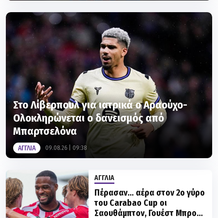
Στο Λίβερπουλ για ιατρικά ο Αραούχο-
Ολοκληρώνεται ο δανεισμός από
Μπαρτσελόνα
ΑΓΓΛΙΑ
09.08.26 | 09:38
ΑΓΓΛΙΑ
Πέρασαν… αέρα στον 2ο γύρο
του Carabao Cup οι
Σαουθάμπτον, Γουέστ Μπρομ
και Τσάρλτον
08.08.26 | 23:00