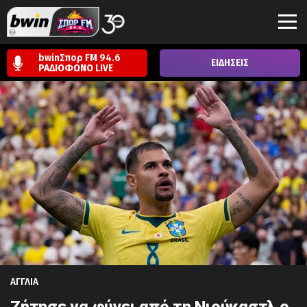
bwinΣπορ FM 94.6
ΕΙΔΗΣΕΙΣ
ΡΑΔΙΟΦΩΝΟ
LIVE
ΑΓΓΛΙΑ
Ζήτησε να φύγει από τη Νιούκαστλ ο