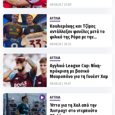
ΑΓΓΛΙΑ
Κουλιεράκης και Τζίμας
αντάλλαξαν φανέλες μετά το
φιλικό της Ρόμα με την
Μπράιτον
08.08.26 | 20:33
ΑΓΓΛΙΑ
Αγγλικό League Cup: Νίκη-
πρόκριση με βασικό
Μαυροπάνο για τη Γουέστ Χαμ
08.08.26 | 19:07
ΑΓΓΛΙΑ
Ήττα για τη Χαλ από την
Άιντραχτ στο ντεμπούτο
Τζολάκη
08.08.26 | 18:25