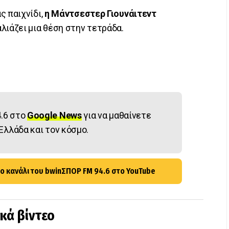
ς παιχνίδι,
η Μάντσεστερ Γιουνάιτεντ
λιάζει μια θέση στην τετράδα.
.6 στο
Google News
για να μαθαίνετε
Ελλάδα και τον κόσμο.
ο κανάλι του bwinΣΠΟΡ FM 94.6 στο YouTube
ικά βίντεο