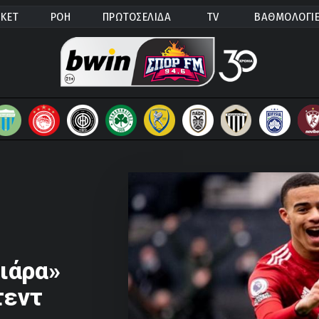
ΚΕΤ
ΡΟΗ
ΠΡΩΤΟΣΕΛΙΔΑ
TV
ΒΑΘΜΟΛΟΓΙ
ριάρα»
τεντ