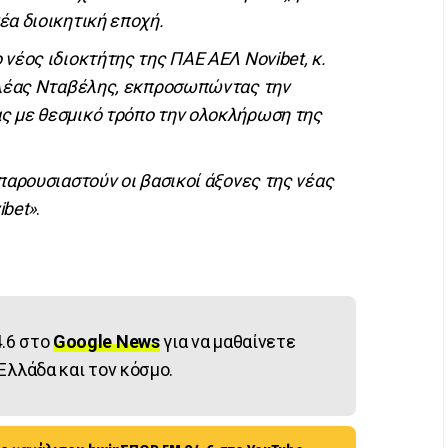
έα διοικητική εποχή.
νέος ιδιοκτήτης της ΠΑΕ ΑΕΛ Novibet, κ.
ιλλέας Νταβέλης, εκπροσωπώντας την
ς με θεσμικό τρόπο την ολοκλήρωση της
.
παρουσιαστούν οι βασικοί άξονες της νέας
ibet»
.
.6 στο
Google News
για να μαθαίνετε
Ελλάδα και τον κόσμο.