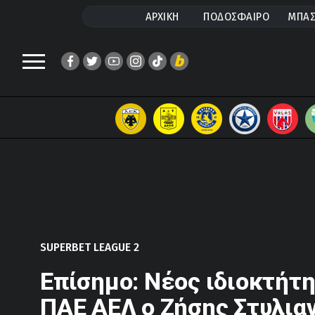
ΑΡΧΙΚΗ
ΠΟΔΟΣΦΑΙΡΟ
ΜΠΑΣ
SUPERBET LEAGUE 2
Επίσημο: Νέος ιδιοκτήτη
ΠΑΕ ΑΕΛ ο Ζήσης Στυλια