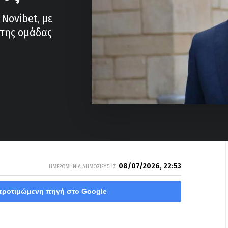
Novibet, με
 της ομάδας
08/07/2026, 22:53
ΗΜΕΡΟΜΗΝΙΑ ΔΗΜΟΣΙΕΥΣΗΣ:
προτιμώμενη πηγή στο Google