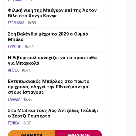
Φιλική νίκη της Μπάγερν επί της Άστον
Βίλα στο Χονγκ Κονγκ
ΓΕΡΜΑΝΙΑ
16:59
Στη Βαλένθια μέχρι το 2029 ο Ουμάρ
Μπάλο
ΕΥΡΩΠΗ
16:44
Η Λίβερπουλ συνεχίζει να το προσπαθεί
για Μπαρκολά
ΑΓΓΛΙΑ
16:41
Εντυπωσιακός Μπάρλος στο πρώτο
ημίχρονο, οδηγεί την Εθνική κόντρα
στους Ισπανούς
ΕΛΛΑΔΑ
16:40
Στο MLS και τους Λος Άντζελες Γκάλαξι
ο Σέρτζι Ρομπέρτο
ΓΕΝΙΚΑ
16:37
ΟΛΗ Η ΡΟΗ
ΔΗΜΟΦΙΛΗ