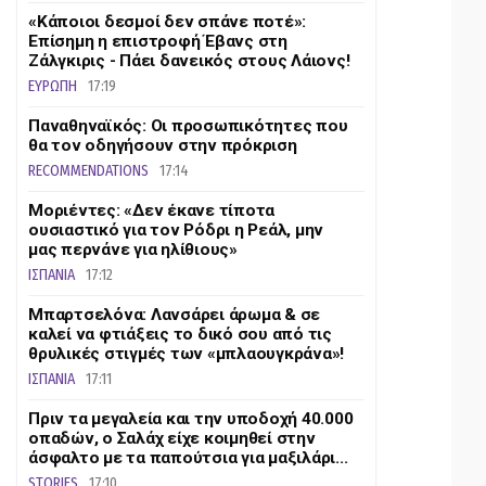
«Κάποιοι δεσμοί δεν σπάνε ποτέ»:
Επίσημη η επιστροφή Έβανς στη
Ζάλγκιρις - Πάει δανεικός στους Λάιονς!
ΕΥΡΩΠΗ
17:19
Παναθηναϊκός: Οι προσωπικότητες που
θα τον οδηγήσουν στην πρόκριση
RECOMMENDATIONS
17:14
Μοριέντες: «Δεν έκανε τίποτα
ουσιαστικό για τον Ρόδρι η Ρεάλ, μην
μας περνάνε για ηλίθιους»
ΙΣΠΑΝΙΑ
17:12
Μπαρτσελόνα: Λανσάρει άρωμα & σε
καλεί να φτιάξεις το δικό σου από τις
θρυλικές στιγμές των «μπλαουγκράνα»!
ΙΣΠΑΝΙΑ
17:11
Πριν τα μεγαλεία και την υποδοχή 40.000
οπαδών, ο Σαλάχ είχε κοιμηθεί στην
άσφαλτο με τα παπούτσια για μαξιλάρι...
STORIES
17:10