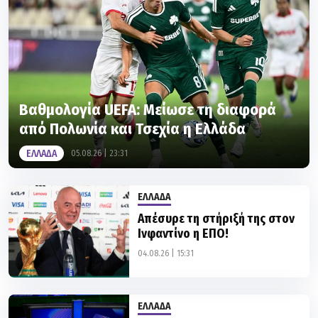
Βαθμολογία UEFA: Μείωσε τη διαφορά
από Πολωνία και Τσεχία η Ελλάδα
ΕΛΛΑΔΑ
05.08.26 | 23:31
ΕΛΛΑΔΑ
Απέσυρε τη στήριξή της στον
Ινφαντίνο η ΕΠΟ!
04.08.26 | 15:31
ΕΛΛΑΔΑ