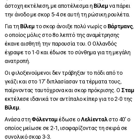
άστοχη εκτέλεση, με αποτέλεσμα η
Βίλεμ
να πάρει
την άνοδο με σκορ 5-4 σε αυτή τη ρώσικη ρουλέτα.
Για τη
Βίλεμ
το σκορ άνοιξε πολύ νωρίς ο
Βάρτμανς
,
ο οποίος μόλις στο 8ο λεπτό της αναμέτρησης
έκανε αισθητή την παρουσία του. Ο Ολλανδός
έγραψε το 1-0 και έδωσε το σύνθημα για τη μεγάλη
ανατροπή.
Οι φιλοξενούμενοι δεν τράβηξαν το πόδι από το
γκάζι και στο 17’ διπλασίασαν τα τέρματα τους,
παίρνοντας ταυτόχρονα και σκορ πρόκρισης. Ο
Σταμ
εκτέλεσε ιδανικά τον αντίπαλο κίπερ για το 2-0 της
Βίλεμ
.
Ανάσα στη
Φόλενταμ
έδωσε ο
Λελίενταλ
στο 40’ ο
οποίος μείωσε σε 2-1, ισοφαρίζοντας τη σειρά σε
συνολικό σκορ 3-3.