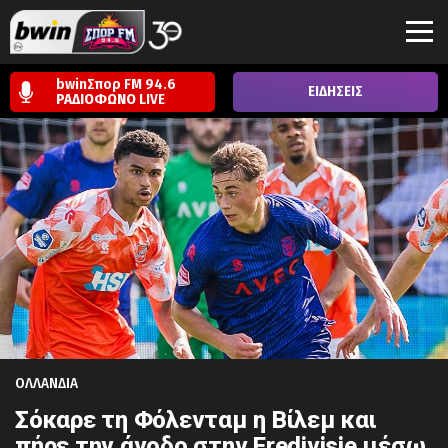
bwinΣπορ FM 94.6
ΕΙΔΗΣΕΙΣ
ΡΑΔΙΟΦΩΝΟ
LIVE
OΛΛΑΝΔΙΑ
Σόκαρε τη Φόλενταμ η Βίλεμ και
πήρε την άνοδο στην Eredivisie μέσω