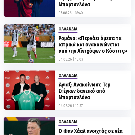
Μπαρτσελόνα
05.08.26 | 18:40
OΛΛΑΝΔΙΑ
Ρομάνο: «Περνάει άμεσα τα
ιατρικά και ανακοινώνεται
από την Αϊντχόφεν ο Κόστιτς»
04.08.26 | 18:03
OΛΛΑΝΔΙΑ
Άγιαξ: Ανακοίνωσε Τερ
Στέγκεν δανεικό από
Μπαρτσελόνα
04.08.26 | 10:57
OΛΛΑΝΔΙΑ
Ο Φαν Χάαλ ανοιχτός σε νέα