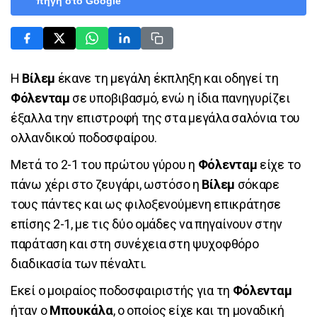
πηγή στο Google
Η
Βίλεμ
έκανε τη μεγάλη έκπληξη και οδηγεί τη
Φόλενταμ
σε υποβιβασμό, ενώ η ίδια πανηγυρίζει
έξαλλα την επιστροφή της στα μεγάλα σαλόνια του
ολλανδικού ποδοσφαίρου.
Μετά το 2-1 του πρώτου γύρου η
Φόλενταμ
είχε το
πάνω χέρι στο ζευγάρι, ωστόσο η
Βίλεμ
σόκαρε
τους πάντες και ως φιλοξενούμενη επικράτησε
επίσης 2-1, με τις δύο ομάδες να πηγαίνουν στην
παράταση και στη συνέχεια στη ψυχοφθόρο
διαδικασία των πέναλτι.
Εκεί ο μοιραίος ποδοσφαιριστής για τη
Φόλενταμ
ήταν ο
Μπουκάλα
, ο οποίος είχε και τη μοναδική