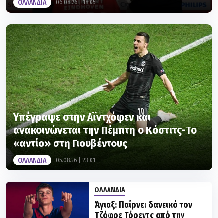
OΛΛΑΝΔΙΑ
06.08.26 | 18:05
Υπέγραψε στην Αϊντχόφεν και
ανακοινώνεται την Πέμπτη ο Κόστιτς-Το
«αντίο» στη Γιουβέντους
OΛΛΑΝΔΙΑ
05.08.26 | 23:01
OΛΛΑΝΔΙΑ
Άγιαξ: Παίρνει δανεικό τον
Τζόφρε Τόρεντς από την