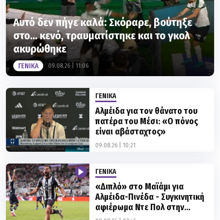
Αυτό δεν πήγε καλά: Σκόραρε, βούτηξε
στο... κενό, τραυματίστηκε και το γκολ
ακυρώθηκε
ΓΕΝΙΚΑ
09.08.26 | 11:06
ΓΕΝΙΚΑ
Αλμέιδα για τον θάνατο του
πατέρα του Μέσι: «Ο πόνος
είναι αβάσταχτος»
09.08.26 | 10:21
ΓΕΝΙΚΑ
«Διπλό» στο Μαϊάμι για
Αλμέιδα-Πινέδα - Συγκινητική
αφιέρωμα Ντε Πολ στην
οικογένεια Μέσι