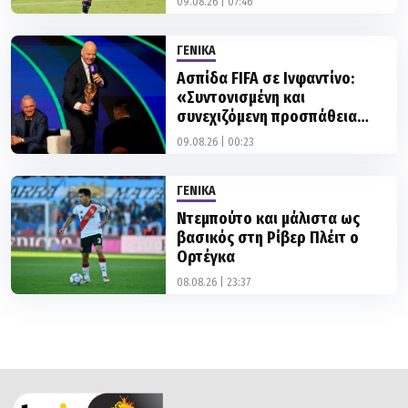
09.08.26 | 07:46
ΓΕΝΙΚΑ
Ασπίδα FIFA σε Ινφαντίνο:
«Συντονισμένη και
συνεχιζόμενη προσπάθεια
υπονόμευσης - Δεν θα το
09.08.26 | 00:23
ανεχθούμε»!
ΓΕΝΙΚΑ
Ντεμπούτο και μάλιστα ως
βασικός στη Ρίβερ Πλέιτ ο
Ορτέγκα
08.08.26 | 23:37