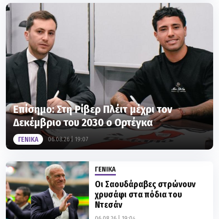
Επίσημο: Στη Ρίβερ Πλέιτ μέχρι τον
Δεκέμβριο του 2030 ο Ορτέγκα
ΓΕΝΙΚΑ
06.08.26 | 19:07
ΓΕΝΙΚΑ
Οι Σαουδάραβες στρώνουν
χρυσάφι στα πόδια του
Ντεσάν
06.08.26 | 19:04