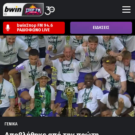
bwinΣπορ FM 94.6
ΕΙΔΗΣΕΙΣ
ΡΑΔΙΟΦΩΝΟ
LIVE
ΓΕΝΙΚΑ
Αποβλήθηκε από την πρώτη