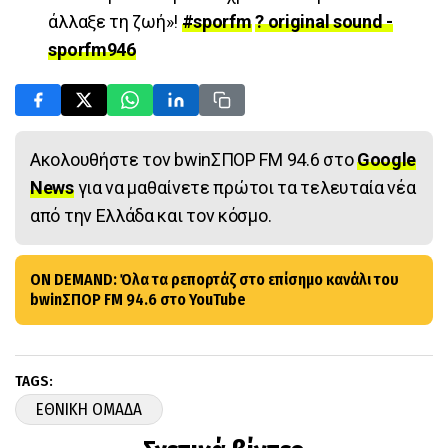
άλλαξε τη ζωή»!
#sporfm
? original sound -
sporfm946
Ακολουθήστε τον bwinΣΠΟΡ FM 94.6 στο
Google
News
για να μαθαίνετε πρώτοι τα τελευταία νέα
από την Ελλάδα και τον κόσμο.
ON DEMAND: Όλα τα ρεπορτάζ στο επίσημο κανάλι του
bwinΣΠΟΡ FM 94.6 στο YouTube
TAGS:
ΕΘΝΙΚΗ ΟΜΑΔΑ