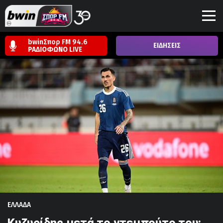
bwinΣπορ FM 94.6
ΕΙΔΗΣΕΙΣ
ΡΑΔΙΟΦΩΝΟ
LIVE
ΕΛΛΑΔΑ