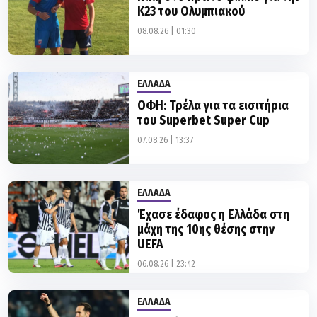
Κ23 του Ολυμπιακού
08.08.26 | 01:30
ΕΛΛΑΔΑ
ΟΦΗ: Τρέλα για τα εισιτήρια
του Superbet Super Cup
07.08.26 | 13:37
ΕΛΛΑΔΑ
Έχασε έδαφος η Ελλάδα στη
μάχη της 10ης θέσης στην
UEFA
06.08.26 | 23:42
ΕΛΛΑΔΑ