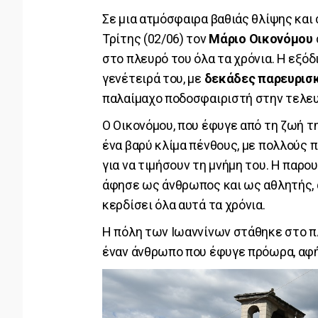
Σε μια ατμόσφαιρα βαθιάς θλίψης και
Τρίτης (02/06) τον
Μάριο Οικονόμου
στο πλευρό του όλα τα χρόνια. Η εξόδ
γενέτειρά του, με
δεκάδες παρευρισ
παλαίμαχο ποδοσφαιριστή στην τελευτ
Ο Οικονόμου, που έφυγε από τη ζωή τ
ένα βαρύ κλίμα πένθους, με πολλούς 
για να τιμήσουν τη μνήμη του. Η παρ
άφησε ως άνθρωπος και ως αθλητής, α
κερδίσει όλα αυτά τα χρόνια.
Η πόλη των Ιωαννίνων στάθηκε στο π
έναν άνθρωπο που έφυγε πρόωρα, αφ