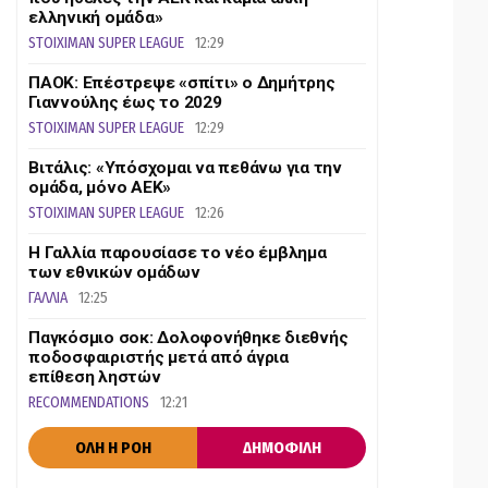
ελληνική ομάδα»
STOIXIMAN SUPER LEAGUE
12:29
ΠΑΟΚ: Επέστρεψε «σπίτι» ο Δημήτρης
Γιαννούλης έως το 2029
STOIXIMAN SUPER LEAGUE
12:29
Βιτάλις: «Υπόσχομαι να πεθάνω για την
ομάδα, μόνο ΑΕΚ»
STOIXIMAN SUPER LEAGUE
12:26
Η Γαλλία παρουσίασε το νέο έμβλημα
των εθνικών ομάδων
ΓΑΛΛΙΑ
12:25
Παγκόσμιο σοκ: Δολοφονήθηκε διεθνής
ποδοσφαιριστής μετά από άγρια
επίθεση ληστών
RECOMMENDATIONS
12:21
ΟΛΗ Η ΡΟΗ
ΔΗΜΟΦΙΛΗ