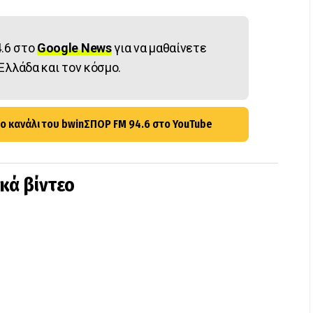
.6 στο
Google News
για να μαθαίνετε
Ελλάδα και τον κόσμο.
ο κανάλι του bwinΣΠΟΡ FM 94.6 στο YouTube
ικά βίντεο