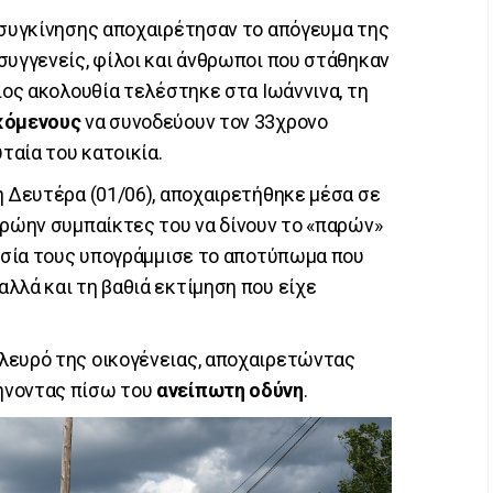
 συγκίνησης αποχαιρέτησαν το απόγευμα της
συγγενείς, φίλοι και άνθρωποι που στάθηκαν
ιος ακολουθία τελέστηκε στα Ιωάννινα, τη
κόμενους
να συνοδεύουν τον 33χρονο
αία του κατοικία.
η Δευτέρα (01/06), αποχαιρετήθηκε μέσα σε
πρώην συμπαίκτες του να δίνουν το «παρών»
ουσία τους υπογράμμισε το αποτύπωμα που
λλά και τη βαθιά εκτίμηση που είχε
λευρό της οικογένειας, αποχαιρετώντας
ήνοντας πίσω του
ανείπωτη οδύνη
.