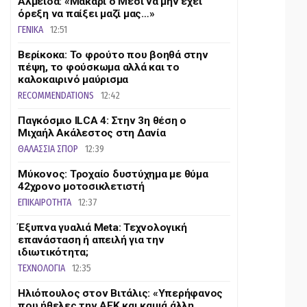
Αλμέιδα: «Μακάρι ο Μέσι να μην έχει
όρεξη να παίξει μαζί μας…»
ΓΕΝΙΚΑ
12:51
Βερίκοκα: Το φρούτο που βοηθά στην
πέψη, το φούσκωμα αλλά και το
καλοκαιρινό μαύρισμα
RECOMMENDATIONS
12:42
Παγκόσμιο ILCA 4: Στην 3η θέση ο
Μιχαήλ Ακάλεστος στη Δανία
ΘΑΛΑΣΣΙΑ ΣΠΟΡ
12:39
Μύκονος: Τροχαίο δυστύχημα με θύμα
42χρονο μοτοσικλετιστή
ΕΠΙΚΑΙΡΟΤΗΤΑ
12:37
Έξυπνα γυαλιά Meta: Τεχνολογική
επανάσταση ή απειλή για την
ιδιωτικότητα;
ΤΕΧΝΟΛΟΓΙΑ
12:35
Ηλιόπουλος στον Βιτάλις: «Υπερήφανος
που ήθελες την ΑΕΚ και καμιά άλλη