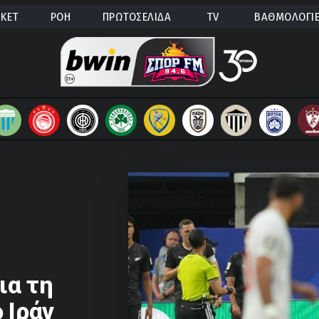
ΚΕΤ
ΡΟΗ
ΠΡΩΤΟΣΕΛΙΔΑ
TV
ΒΑΘΜΟΛΟΓΙ
ια τη
 Ιράν