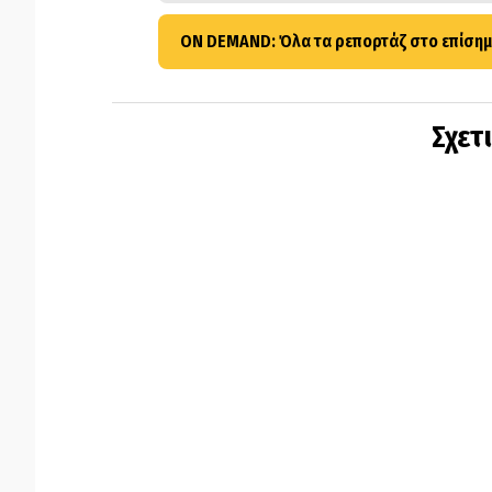
ON DEMAND: Όλα τα ρεπορτάζ στο επίσημ
Σχετ