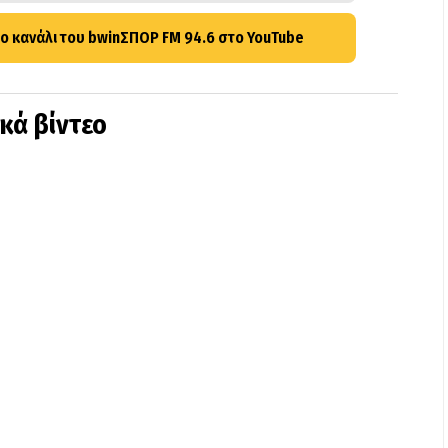
ο κανάλι του bwinΣΠΟΡ FM 94.6 στο YouTube
ικά βίντεο