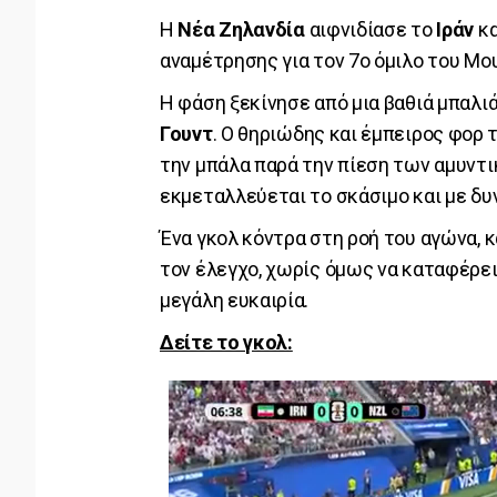
Η
Νέα Ζηλανδία
αιφνιδίασε το
Ιράν
κα
αναμέτρησης για τον 7ο όμιλο του Μο
Η φάση ξεκίνησε από μια βαθιά μπαλ
Γουντ
. Ο θηριώδης και έμπειρος φορ
την μπάλα παρά την πίεση των αμυντικ
εκμεταλλεύεται το σκάσιμο και με δυν
Ένα γκολ κόντρα στη ροή του αγώνα, κ
τον έλεγχο, χωρίς όμως να καταφέρει
μεγάλη ευκαιρία.
Δείτε το γκολ: