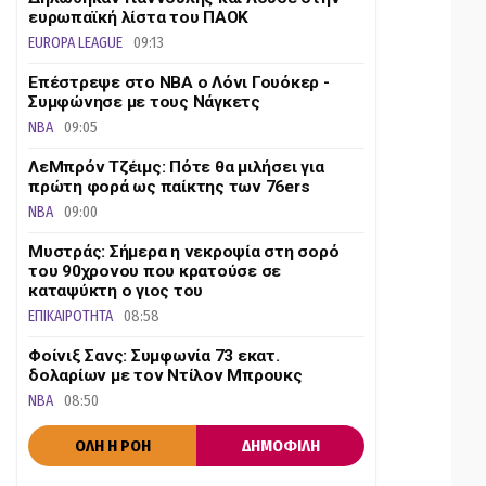
ευρωπαϊκή λίστα του ΠΑΟΚ
EUROPA LEAGUE
09:13
Επέστρεψε στο ΝΒΑ ο Λόνι Γουόκερ -
Συμφώνησε με τους Νάγκετς
NBA
09:05
ΛεΜπρόν Τζέιμς: Πότε θα μιλήσει για
πρώτη φορά ως παίκτης των 76ers
NBA
09:00
Mυστράς: Σήμερα η νεκροψία στη σορό
του 90χρονου που κρατούσε σε
καταψύκτη ο γιος του
ΕΠΙΚΑΙΡΟΤΗΤΑ
08:58
Φοίνιξ Σανς: Συμφωνία 73 εκατ.
δολαρίων με τον Ντίλον Μπρουκς
NBA
08:50
ΟΛΗ Η ΡΟΗ
ΔΗΜΟΦΙΛΗ