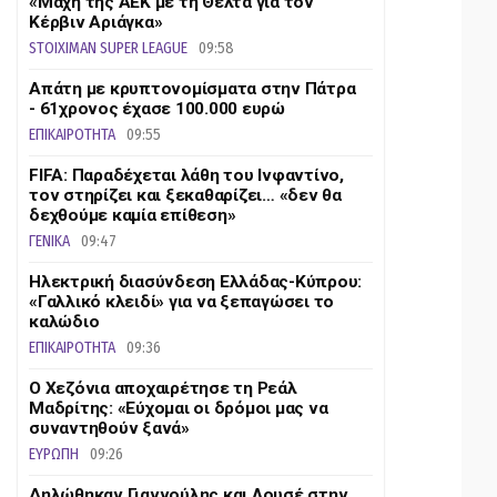
«Μάχη της ΑΕΚ με τη Θέλτα για τον
Κέρβιν Αριάγκα»
STOIXIMAN SUPER LEAGUE
09:58
Απάτη με κρυπτονομίσματα στην Πάτρα
- 61χρονος έχασε 100.000 ευρώ
ΕΠΙΚΑΙΡΟΤΗΤΑ
09:55
FIFA: Παραδέχεται λάθη του Ινφαντίνο,
τον στηρίζει και ξεκαθαρίζει… «δεν θα
δεχθούμε καμία επίθεση»
ΓΕΝΙΚΑ
09:47
Ηλεκτρική διασύνδεση Ελλάδας-Κύπρου:
«Γαλλικό κλειδί» για να ξεπαγώσει το
καλώδιο
ΕΠΙΚΑΙΡΟΤΗΤΑ
09:36
Ο Χεζόνια αποχαιρέτησε τη Ρεάλ
Μαδρίτης: «Εύχομαι οι δρόμοι μας να
συναντηθούν ξανά»
ΕΥΡΩΠΗ
09:26
Δηλώθηκαν Γιαννούλης και Λουσέ στην