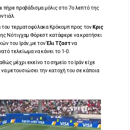
ι πήρε προβάδισμα μόλις στο 7ο λεπτό της
υντιάλ.
ιά του τερματοφύλακα Κρόκομπ προς τον
Κρις
 της Νότιγχαμ Φόρεστ κατάφερε να κρατήσει
ών του Ιράν, με τον
Έλι Τζαστ
να
ατό τελείωμα να κάνει το 1-0.
αθώς μέχρι εκείνο το σημείο το Ιράν είχε
 να μετουσιώσει την κατοχή του σε κάποια