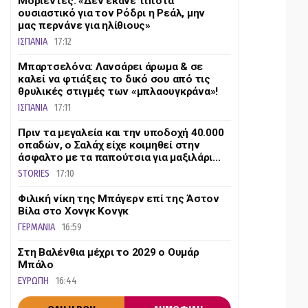
Μοριέντες: «Δεν έκανε τίποτα
ουσιαστικό για τον Ρόδρι η Ρεάλ, μην
μας περνάνε για ηλίθιους»
ΙΣΠΑΝΙΑ
17:12
Μπαρτσελόνα: Λανσάρει άρωμα & σε
καλεί να φτιάξεις το δικό σου από τις
θρυλικές στιγμές των «μπλαουγκράνα»!
ΙΣΠΑΝΙΑ
17:11
Πριν τα μεγαλεία και την υποδοχή 40.000
οπαδών, ο Σαλάχ είχε κοιμηθεί στην
άσφαλτο με τα παπούτσια για μαξιλάρι...
STORIES
17:10
Φιλική νίκη της Μπάγερν επί της Άστον
Βίλα στο Χονγκ Κονγκ
ΓΕΡΜΑΝΙΑ
16:59
Στη Βαλένθια μέχρι το 2029 ο Ουμάρ
Μπάλο
ΕΥΡΩΠΗ
16:44