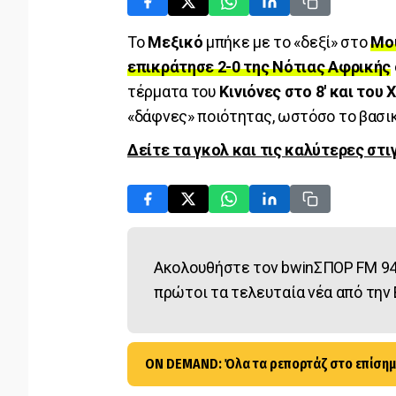
Το
Μεξικό
μπήκε με το «δεξί» στο
Μο
επικράτησε 2-0 της Νότιας Αφρικής
τέρματα του
Κινιόνες στο 8' και του 
«δάφνες» ποιότητας, ωστόσο το βασικό
Δείτε τα γκολ και τις καλύτερες στ
Ακολουθήστε τον bwinΣΠΟΡ FM 94
πρώτοι τα τελευταία νέα από την 
ON DEMAND: Όλα τα ρεπορτάζ στο επίσημ