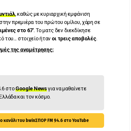
υντιάλ
, καθώς με κυριαρχική εμφάνιση
στην πρεμιέρα του πρώτου ομίλου, χάρη σε
Χιμένες στο 67'
. Το ματς δεν διεκδίκησε
 του... στοιχείο ήταν
οι τρεις αποβολές
.
ιγμές της αναμέτρησης:
.6 στο
Google News
για να μαθαίνετε
Ελλάδα και τον κόσμο.
ο κανάλι του bwinΣΠΟΡ FM 94.6 στο YouTube